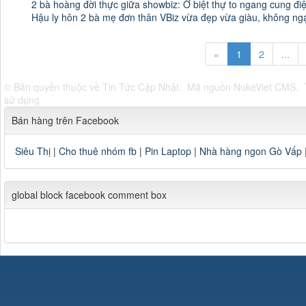
2 bà hoàng đời thực giữa showbiz: Ở biệt thự to ngang cung đi
Hậu ly hôn 2 bà mẹ đơn thân VBiz vừa đẹp vừa giàu, không ngạ
«
1
2
...
© Bản quyền thuộc về
Tin Tức Cập Nhật
.
Mã nguồn
NukeViet CMS
.
sử dụng
Bán hàng trên Facebook
Siêu Thị
|
Cho thuê nhóm fb
|
Pin Laptop
|
Nhà hàng ngon Gò Vấp
global block facebook comment box