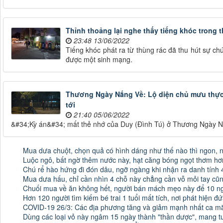
Thỉnh thoảng lại nghe thấy tiếng khóc trong th
23:48 13/06/2022
Tiếng khóc phát ra từ thùng rác đã thu hút sự ch
được một sinh mạng.
Thương Ngày Nắng Về: Lộ diện chủ mưu thực 
tới
21:40 05/06/2022
&#34;Kỳ án&#34; mất thẻ nhớ của Duy (Đình Tú) ở Thương Ngày Nắ
Mua dưa chuột, chọn quả có hình dáng như thế nào thì ngon, 
Luộc ngô, bất ngờ thêm nước này, hạt căng bóng ngọt thơm h
Chú rể hào hứng đi đón dâu, ngỡ ngàng khi nhận ra danh tính
Mua dưa hấu, chỉ cần nhìn 4 chỗ này chẳng cần vỗ mỏi tay cũ
Chuối mua về ăn không hết, người bán mách mẹo này để 10 n
Hơn 120 người tìm kiếm bé trai 1 tuổi mất tích, nơi phát hiện đ
COVID-19 26/3: Các địa phương tăng và giảm mạnh nhất ca mắ
Dùng các loại vỏ này ngâm 15 ngày thành "thần dược", mang tư