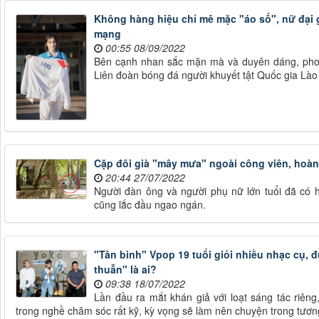
Không hàng hiệu chỉ mê mặc "áo số", nữ đại 
mạng
00:55 08/09/2022
Bên cạnh nhan sắc mặn mà và duyên dáng, phon
Liên đoàn bóng đá người khuyết tật Quốc gia Lào 
Cặp đôi già "mây mưa" ngoài công viên, hoà
20:44 27/07/2022
Người đàn ông và người phụ nữ lớn tuổi đã có h
cũng lắc đầu ngao ngán.
"Tân binh" Vpop 19 tuổi giỏi nhiều nhạc cụ,
thuẫn" là ai?
09:38 18/07/2022
Lần đầu ra mắt khán giả với loạt sáng tác riê
trong nghề chăm sóc rất kỹ, kỳ vọng sẽ làm nên chuyện trong tương