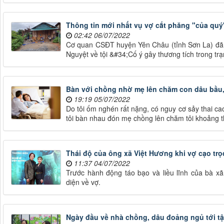
Thông tin mới nhất vụ vợ cắt phăng "của qu
02:42 06/07/2022
Cơ quan CSĐT huyện Yên Châu (tỉnh Sơn La) đã kết
Nguyệt về tội &#34;Cố ý gây thương tích trong tr
Bàn với chồng nhờ mẹ lên chăm con dâu bầu, 
19:19 05/07/2022
Do tôi ốm nghén rất nặng, có nguy cơ sảy thai ca
tôi bàn nhau đón mẹ chồng lên chăm tôi khoảng th
Thái độ của ông xã Việt Hương khi vợ cạo tr
11:37 04/07/2022
Trước hành động táo bạo và liều lĩnh của bà x
diện về vợ.
Ngày đầu về nhà chồng, dâu đoảng ngủ tới t