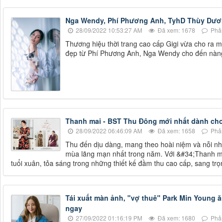
Nga Wendy, Phí Phương Anh, TyhD Thùy Dươn
28/09/2022 10:53:27 AM
Đã xem: 1678
Phản
Thương hiệu thời trang cao cấp Gigi vừa cho ra m
đẹp từ Phí Phương Anh, Nga Wendy cho đến nàn
Thanh mai - BST Thu Đông mới nhất dành cho
28/09/2022 06:46:09 AM
Đã xem: 1658
Phản
Thu đến dịu dàng, mang theo hoài niệm và nỗi nh
mùa lãng mạn nhất trong năm. Với &#34;Thanh ma
tuổi xuân, tỏa sáng trong những thiết kế đầm thu cao cấp, sang trọ
Tái xuất màn ảnh, "vợ thuê" Park Min Young 
ngay
27/09/2022 01:16:19 PM
Đã xem: 1680
Phản