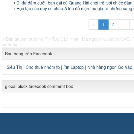
Đi dự đám cưới, bạn gái cũ Quang Hải chơi trội với chiếc đầm
Học tập các quý cô châu Á lên đồ diện thu giá rẻ nhưng sang
«
1
2
...
© Bản quyền thuộc về
Tin Tức Cập Nhật
.
Mã nguồn
NukeViet CMS
.
sử dụng
Bán hàng trên Facebook
Siêu Thị
|
Cho thuê nhóm fb
|
Pin Laptop
|
Nhà hàng ngon Gò Vấp
global block facebook comment box