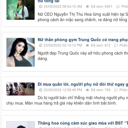
nữ tổng tài
24/09/2022 08:54:15 AM
Đã xem: 4901
Phản
Nữ CEO Nguyễn Thị Thu Hoa từng xuất hiện tại S
phong cách ăn mặc sang chảnh, ra dáng nữ tổng t
Nữ thần phòng gym Trung Quốc có trang phục 
23/09/2022 02:14:10 PM
Đã xem: 812
Phản 
Người đẹp Trung Quốc này sở hữu phong cách thời
dáng.
Đi mua quần lót, người phụ nữ đòi thử ngay 
23/09/2022 12:59:49 PM
Đã xem: 793
Phản 
Dù bị người bán chỉ thẳng mặt nhưng người phụ n
chịu mua. Màn mua hàng trả giá này khiến dân tình bất bình.
Thăng hoa cùng cảm xúc giao mùa với BST 