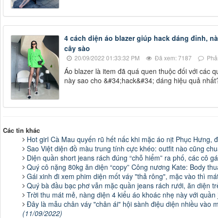
4 cách diện áo blazer giúp hack dáng đỉnh, 
cây sào
20/09/2022 01:33:32 PM
Đã xem: 7187
Phản
Áo blazer là item đã quá quen thuộc đối với các q
này sao cho &#34;hack&#34; dáng hiệu quả nhất
Các tin khác
Hot girl Cà Mau quyến rũ hết nấc khi mặc áo nịt Phục Hưng, đi
Sao Việt diện đồ màu trung tính cực khéo: outfit nào cũng chu
Diện quần short jeans rách đúng “chỗ hiểm” ra phố, các cô gá
Quý cô nặng 80kg ăn diện “copy” Công nương Kate: Body thu
Gái xinh đi xem phim diện mốt váy "thả rông", mặc vào thì m
Quý bà đầu bạc phơ vẫn mặc quần jeans rách rưới, ăn diện tr
Trời thu mát mẻ, nàng diện 4 kiểu áo khoác nhẹ này với quần 
Đây là mẫu chân váy "chân ái" hội sành điệu diện nhiều vào m
(11/09/2022)