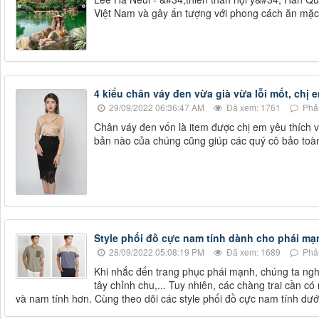
Việt Nam và gây ấn tượng với phong cách ăn mặc
4 kiểu chân váy đen vừa già vừa lỗi mốt, chị e
29/09/2022 06:36:47 AM
Đã xem: 1761
Phản
Chân váy đen vốn là item được chị em yêu thích v
bản nào của chúng cũng giúp các quý cô bảo toà
Style phối đồ cực nam tính dành cho phái mạ
28/09/2022 05:08:19 PM
Đã xem: 1689
Phản
Khi nhắc đến trang phục phái mạnh, chúng ta ngh
tây chỉnh chu,... Tuy nhiên, các chàng trai cần có
và nam tính hơn. Cùng theo dõi các style phối đồ cực nam tính dướ