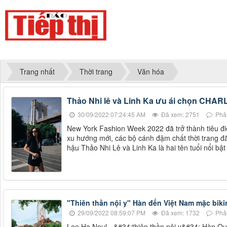
Trang nhất
Thời trang
Văn hóa
Thảo Nhi lê và Linh Ka ưu ái chọn CHARL
30/09/2022 07:24:45 AM
Đã xem: 2751
Phản
New York Fashion Week 2022 đã trở thành tiêu đi
xu hướng mới, các bộ cánh đậm chất thời trang đ
hậu Thảo Nhi Lê và Linh Ka là hai tên tuổi nổi bật
"Thiên thần nội y" Hàn đến Việt Nam mặc biki
29/09/2022 08:59:07 PM
Đã xem: 1732
Phản
Lee Ha Neul - &#34;thiên thần nội y&#34; Hàn Quố