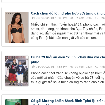
Cách chọn đồ lót nữ phù hợp với từng dáng
26/09/2022 01:13:30 PM
Đã xem: 2287
Phản
Nhiều chị em thích “biến hóa&#34; phong cách v
sơ mi, đầm ống, áo khoét chữ V,... Tuy nhiên, là
dáng áo, đầm để người mặc trở nên thoải mái và t
cũng là một bài toán nan giải với các chị em.
Cụ bà 73 tuổi ăn diện "xì tin" chạy đua với c
phục
24/09/2022 01:17:55 PM
Đã xem: 2837
Phản
Phong cách thời trang sẽ không bị giới hạn bởi t
của mỗi cá nhân. Câu chuyện về cụ bà 73 tuổi ng
thua gì giới trẻ sẽ là minh chứng rõ ràng cho điều
Cô gái Mường khiến Shark Bình "phá lệ" trên