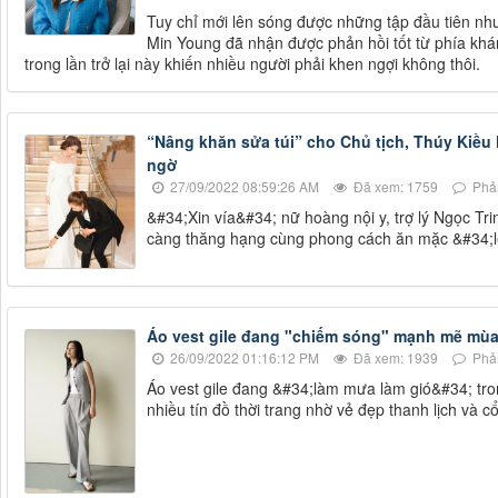
Tuy chỉ mới lên sóng được những tập đầu tiên nh
Min Young đã nhận được phản hồi tốt từ phía khá
trong lần trở lại này khiến nhiều người phải khen ngợi không thôi.
“Nâng khăn sửa túi” cho Chủ tịch, Thúy Kiều 
ngờ
27/09/2022 08:59:26 AM
Đã xem: 1759
Phản
&#34;Xin vía&#34; nữ hoàng nội y, trợ lý Ngọc Tri
càng thăng hạng cùng phong cách ăn mặc &#34;lê
Áo vest gile đang "chiếm sóng" mạnh mẽ mùa 
26/09/2022 01:16:12 PM
Đã xem: 1939
Phản
Áo vest gile đang &#34;làm mưa làm gió&#34; tro
nhiều tín đồ thời trang nhờ vẻ đẹp thanh lịch và cổ