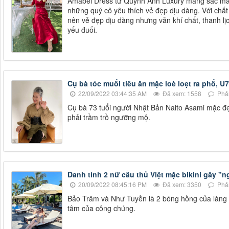
Amabel Dress từ Quỳnh Anh Luxury mang sắc màu
những quý cô yêu thích vẻ đẹp dịu dàng. Với chất 
nên vẻ đẹp dịu dàng nhưng vẫn khí chất, thanh 
yếu đuối.
Cụ bà tóc muối tiêu ăn mặc loè loẹt ra phố, U
22/09/2022 03:44:35 AM
Đã xem: 1558
Phản
Cụ bà 73 tuổi người Nhật Bản Naito Asami mặc đẹp
phải trầm trồ ngưỡng mộ.
Danh tính 2 nữ cầu thủ Việt mặc bikini gây "
20/09/2022 08:45:16 PM
Đã xem: 3350
Phản
Bảo Trâm và Như Tuyền là 2 bóng hồng của làng 
tâm của công chúng.