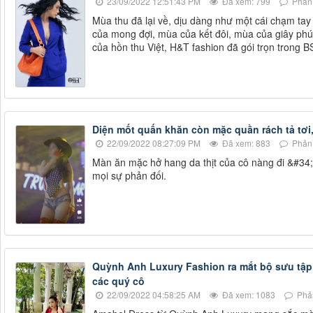
23/09/2022 12:51:43 PM
Đã xem: 799
Phản 
Mùa thu đã lại về, dịu dàng như một cái chạm ta
của mong đợi, mùa của kết đôi, mùa của giây phút
của hồn thu Việt, H&T fashion đã gói trọn trong
Diện mốt quấn khăn còn mặc quần rách tả tơi,
22/09/2022 08:27:09 PM
Đã xem: 883
Phản 
Màn ăn mặc hở hang da thịt của cô nàng đi &#34;
mọi sự phản đối.
Quỳnh Anh Luxury Fashion ra mắt bộ sưu tập
các quý cô
22/09/2022 04:58:25 AM
Đã xem: 1083
Phản