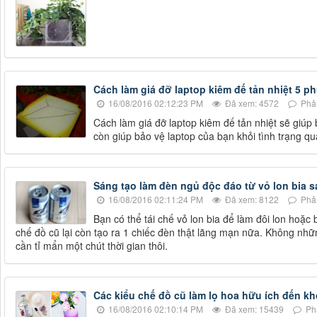
Cách làm giá đỡ laptop kiêm đế tản nhiệt 5 ph
16/08/2016 02:12:23 PM
Đã xem: 4572
Phản
Cách làm giá đỡ laptop kiêm đế tản nhiệt sẽ giúp
còn giúp bảo vệ laptop của bạn khỏi tình trạng qu
Sáng tạo làm đèn ngủ độc đáo từ vỏ lon bia s
16/08/2016 02:11:24 PM
Đã xem: 8122
Phản
Bạn có thể tái chế vỏ lon bia để làm đôi lon hoặc 
chế đồ cũ lại còn tạo ra 1 chiếc đèn thật lãng mạn nữa. Không nhữ
cần tỉ mẩn một chút thời gian thôi.
Các kiểu chế đồ cũ làm lọ hoa hữu ích đến k
16/08/2016 02:10:14 PM
Đã xem: 15439
Phả