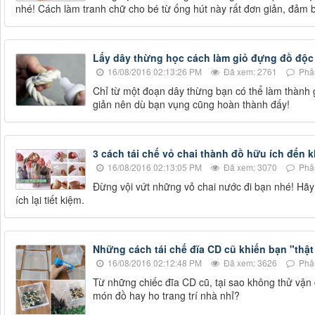
nhé! Cách làm tranh chữ cho bé từ ống hút này rất đơn giản, đảm 
Lấy dây thừng học cách làm giỏ đựng đồ độc
16/08/2016 02:13:26 PM
Đã xem: 2761
Phản
Chỉ từ một đoạn dây thừng bạn có thể làm thành
giản nên dù bạn vụng cũng hoàn thành đấy!
3 cách tái chế vỏ chai thành đồ hữu ích đến
16/08/2016 02:13:05 PM
Đã xem: 3070
Phản
Đừng vội vứt những vỏ chai nước đi bạn nhé! Hã
ích lại tiết kiệm.
Những cách tái chế đĩa CD cũ khiến bạn "thật
16/08/2016 02:12:48 PM
Đã xem: 3626
Phản
Từ những chiếc đĩa CD cũ, tại sao không thử vận
món đồ hay ho trang trí nhà nhỉ?