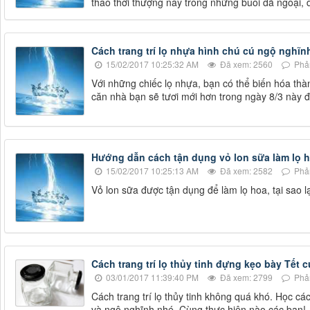
thao thời thượng này trong những buổi dã ngoại, d
Cách trang trí lọ nhựa hình chú cú ngộ nghĩnh
15/02/2017 10:25:32 AM
Đã xem: 2560
Phản
Với những chiếc lọ nhựa, bạn có thể biến hóa thà
căn nhà bạn sẽ tươi mới hơn trong ngày 8/3 này đ
Hướng dẫn cách tận dụng vỏ lon sữa làm lọ h
15/02/2017 10:25:13 AM
Đã xem: 2582
Phản
Vỏ lon sữa được tận dụng để làm lọ hoa, tại sao l
Cách trang trí lọ thủy tinh đựng kẹo bày Tết 
03/01/2017 11:39:40 PM
Đã xem: 2799
Phản
Cách trang trí lọ thủy tinh không quá khó. Học các
và ngộ nghĩnh nhé. Cùng thực hiện nào các bạn!