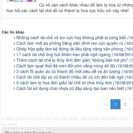
Có vô vàn cách khác nhau để làm lọ hoa từ nhữn
học hỏi các cách tái chế đồ cũ thành lọ hoa cực hữu ích này nhé!
Các tin khác
Những cách tái chế vỏ lon cực hay không phải ai cũng biết
(1
Cách làm mới áo phông bằng việc đính ren cực quyến rũ
(16/
Ghép hộp giấy làm kệ đựng tài liệu tặng nàng văn phòng
(16/
17 cách tái chế ống hút khiến bạn phải ngỡ ngàng
(16/08/201
Thêm cách tái chế lọ thủy tinh đơn giản "không biết hơi phí"
(
Cách làm quạt thổi đá mini đối phó nắng nóng 40 độ
(16/08/2
3 cách f5 quần áo cũ thành đồ mới siêu dễ và ấn tượng
(16/0
Cách tái chế lốp xe cũ thành nhiều đồ có ích đến bất ngờ
(16/
5 cách làm lọ hoa đơn giản tái chế từ chai thủy tinh
(16/08/20
Cách tái sử dụng chai nhựa cũ đầy sáng tạo bạn nên biết
(16
«
1
2
© Bản quyền thuộc về
Tin Tức Cập Nhật
.
Mã nguồn
NukeViet CMS
.
sử dụng
Bán hàng trên Facebook