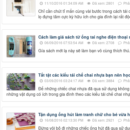
11/10/2016 01:34:09 AM
Đã xem: 2801
Phản
Chỉ cần chút tỉ mẩn cùng vài bước trong cách tái 
lọ đựng tăm cực kỳ hữu ích cho gia đình lại rất độ
Cách làm giá sách từ ống tai nghe điện thoại 
06/09/2016 07:53:54 AM
Đã xem: 2708
Phản
Gía sách mới lạ này sẽ làm bạn vô cùng thích thú
Tất tật các kiểu tái chế chai nhựa bạn nên họ
03/09/2016 03:24:17 AM
Đã xem: 3884
Phản
Để những chiếc chai nhựa đã qua sử dụng không t
những vật dụng có ích trong gia đình theo các kiểu tái chế chai nh
Tận dụng ống hút làm tranh chữ cho bé vừa 
16/08/2016 02:13:30 PM
Đã xem: 2921
Phản
Đừng vội bỏ đi những chiếc ống hút đã qua sử dụ