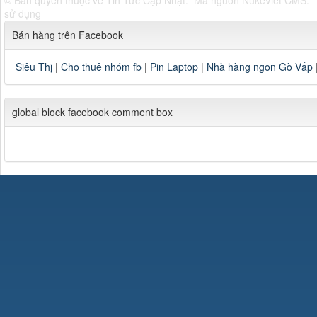
© Bản quyền thuộc về
Tin Tức Cập Nhật
.
Mã nguồn
NukeViet CMS
.
sử dụng
Bán hàng trên Facebook
Siêu Thị
|
Cho thuê nhóm fb
|
Pin Laptop
|
Nhà hàng ngon Gò Vấp
global block facebook comment box