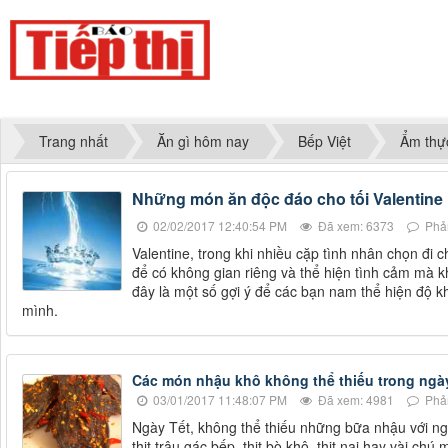
Trang nhất
Ăn gì hôm nay
Bếp Việt
Ẩm thự
Những món ăn độc đáo cho tối Valentine
02/02/2017 12:40:54 PM
Đã xem: 6373
Phản
Valentine, trong khi nhiều cặp tình nhân chọn đi c
để có không gian riêng và thể hiện tình cảm mà
đây là một số gợi ý để các bạn nam thể hiện độ k
mình.
Các món nhậu khô không thể thiếu trong ngà
03/01/2017 11:48:07 PM
Đã xem: 4981
Phản
Ngày Tết, không thể thiếu những bữa nhậu với ng
thịt trâu gác bếp, thịt bò khô, thịt nai hay vài chú