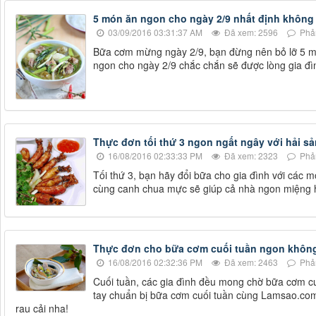
5 món ăn ngon cho ngày 2/9 nhất định không 
03/09/2016 03:31:37 AM
Đã xem: 2596
Phản
Bữa cơm mừng ngày 2/9, bạn đừng nên bỏ lỡ 5 m
ngon cho ngày 2/9 chắc chắn sẽ được lòng gia đì
Thực đơn tối thứ 3 ngon ngất ngây với hải sả
16/08/2016 02:33:33 PM
Đã xem: 2323
Phản
Tối thứ 3, bạn hãy đổi bữa cho gia đình với các
cùng canh chua mực sẽ giúp cả nhà ngon miệng h
Thực đơn cho bữa cơm cuối tuần ngon không
16/08/2016 02:32:36 PM
Đã xem: 2463
Phản
Cuối tuần, các gia đình đều mong chờ bữa cơm cu
tay chuẩn bị bữa cơm cuối tuần cùng Lamsao.co
rau cải nha!