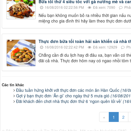
Bữa tối thứ 4 siêu tốc với gà nướng mè và ca
16/08/2016 02:22:56 PM
Đã xem: 7090
Phản
Nếu bạn không muốn bỏ ra nhiều thời gian nấu 
miệng cho gia đình thì hãy làm theo thực đơn dướ
Thực đơn bữa tối toàn hải sản khiến cả nhà t
16/08/2016 02:22:42 PM
Đã xem: 12929
Phả
Chẳng cần đi du lịch hay đi đâu xa, bạn vẫn có t
đãi cả nhà. Thực đơn hôm nay có ngao nhồi tôm th
Các tin khác
Đầu tuần hứng khởi với thực đơn các món ăn Hàn Quốc
(16/0
Gợi ý bạn thực đơn ‘Ăn gì’ cho ngày thứ 5 mưa gió
(16/08/201
Đãi khách đến chơi nhà thực đơn thứ 6 ‘ngon quên lối về’
(16/
«
1
2