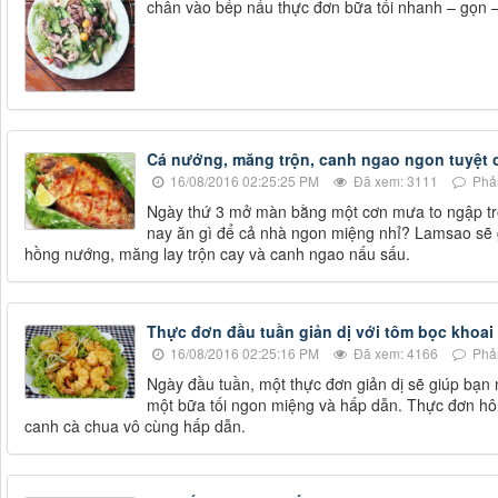
chân vào bếp nấu thực đơn bữa tối nhanh – gọn –
Cá nướng, măng trộn, canh ngao ngon tuyệt c
16/08/2016 02:25:25 PM
Đã xem: 3111
Phản
Ngày thứ 3 mở màn bằng một cơn mưa to ngập trời
nay ăn gì để cả nhà ngon miệng nhỉ? Lamsao sẽ gợ
hồng nướng, măng lay trộn cay và canh ngao nấu sấu.
Thực đơn đầu tuần giản dị với tôm bọc khoai 
16/08/2016 02:25:16 PM
Đã xem: 4166
Phản
Ngày đầu tuần, một thực đơn giản dị sẽ giúp bạ
một bữa tối ngon miệng và hấp dẫn. Thực đơn hô
canh cà chua vô cùng hấp dẫn.