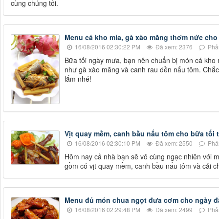
cùng chúng tôi.
Menu cá kho mía, gà xào măng thơm nức cho 
16/08/2016 02:30:22 PM
Đã xem: 2376
Phản
Bữa tối ngày mưa, bạn nên chuẩn bị món cá kho
như gà xào măng và canh rau dền nấu tôm. Chắc 
lắm nhé!
Vịt quay mềm, canh bầu nấu tôm cho bữa tối 
16/08/2016 02:30:10 PM
Đã xem: 2550
Phản
Hôm nay cả nhà bạn sẽ vô cùng ngạc nhiên với me
gồm có vịt quay mềm, canh bầu nấu tôm và cải c
Menu đủ món chua ngọt đưa cơm cho ngày đ
16/08/2016 02:29:48 PM
Đã xem: 2499
Phản