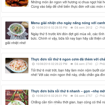
Những món ăn ngon với hương vị chua ngọt hài h
Cùng vào bếp để chế biến thực đơn với các món 
Menu giải nhiệt cho ngày nắng nóng với can
16/08/2016 02:28:55 PM
Đã xem: 2612
Phản
Ngày thứ 5 trước khi đón đợt gió mùa về, các tỉn
bức. Chính vì vậy, bữa tối nay bạn hãy cải thiện
giải nhiệt nhé!
Thực đơn tối thứ 6 ngon cơm đã thèm với ch
16/08/2016 02:26:22 PM
Đã xem: 2740
Phản
Tối thứ 6 mát trời, bạn hãy làm món nộm bưởi cù
nhé! Với các món ngon thế này, chắc chắn gia đì
Thực đơn bữa tối thứ 6 nhanh – gọn –nhẹ mờ
16/08/2016 02:26:01 PM
Đã xem: 2757
Phản
Chẳng cần tốn nhiều thời gian, bạn cũng có thể n