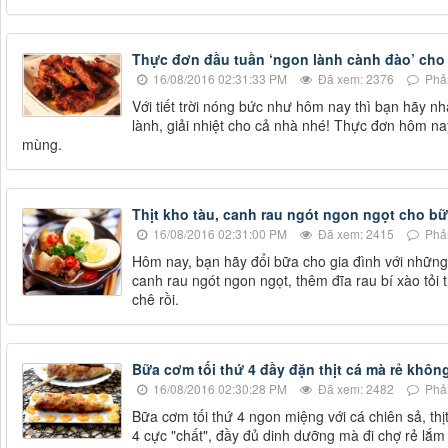
Thực đơn đầu tuần ‘ngon lành cành đào’ cho
16/08/2016 02:31:33 PM
Đã xem: 2376
Phản
Với tiết trời nóng bức như hôm nay thì bạn hãy 
lành, giải nhiệt cho cả nhà nhé! Thực đơn hôm n
mùng.
Thịt kho tàu, canh rau ngót ngon ngọt cho bữa
16/08/2016 02:31:00 PM
Đã xem: 2415
Phản
Hôm nay, bạn hãy đổi bữa cho gia đình với những
canh rau ngót ngon ngọt, thêm đĩa rau bí xào tỏi
chê rồi.
Bữa cơm tối thứ 4 đầy đặn thịt cá mà rẻ khôn
16/08/2016 02:30:28 PM
Đã xem: 2482
Phản
Bữa cơm tối thứ 4 ngon miệng với cá chiên sả, th
4 cực "chất", đầy đủ dinh dưỡng mà đi chợ rẻ lắ