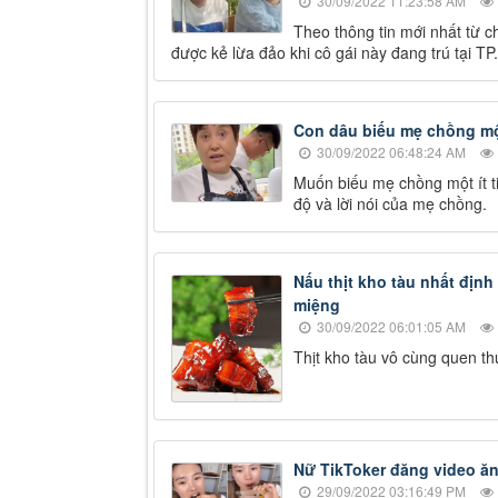
30/09/2022 11:23:58 AM
Theo thông tin mới nhất từ ch
được kẻ lừa đảo khi cô gái này đang trú tại TP
Con dâu biếu mẹ chồng một 
30/09/2022 06:48:24 AM
Muốn biếu mẹ chồng một ít ti
độ và lời nói của mẹ chồng.
Nấu thịt kho tàu nhất định
miệng
30/09/2022 06:01:05 AM
Thịt kho tàu vô cùng quen t
Nữ TikToker đăng video ăn
29/09/2022 03:16:49 PM