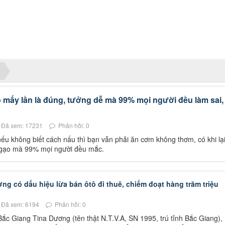
 mấy lần là đúng, tưởng dễ mà 99% mọi người đều làm sai,
Đã xem: 17231
Phản hồi: 0
ếu không biết cách nấu thì bạn vẫn phải ăn cơm không thơm, có khi lạ
vo gạo mà 99% mọi người đều mắc.
ng có dấu hiệu lừa bán ôtô đi thuê, chiếm đoạt hàng trăm triệu
Đã xem: 6194
Phản hồi: 0
Bắc Giang Tina Dương (tên thật N.T.V.A, SN 1995, trú tỉnh Bắc Giang),