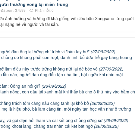
người thương vong tại miền Trung
Đã xem: 37599
Phản hồi: 0
ức ảnh hưởng và hướng đi khá giống với siêu bão Xangsane từng quét
ại nặng nề về người và tài sản.
gười đàn ông lại hứng chỉ trích vì "bàn tay hư"
(27/09/2022)
i chồng đó không phải con ruột, danh tính bố đứa trẻ gây bàng hoàng
hớ làm điều này trước trứng không nứt lại dễ bóc vỏ
(27/09/2022)
 lần nào, người đàn ông đến tận nhà tìm, bật ngửa khi nhìn mặt
p dâm: Công an nói gì?
(26/09/2022)
anh nồng, con dâu tái xanh mặt khi thấy bà cho 3 thứ này vào hầm c
 chẳng trách tôm càng nấu càng tanh lại khô bở
(26/09/2022)
g, mẹ là hiệu phó, bà làm căng tin, mỗi ngày tan học vẫn như ở trường
ày, vợ gọi điện hỏi thăm và cái kết ông chồng sững sờ
(26/09/2022)
trồng khoai lang, chàng trai nhận cái kết bất ngờ
(26/09/2022)