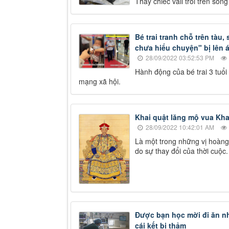
Thấy chiếc vali trôi trên sôn
Bé trai tranh chỗ trên tàu,
chưa hiểu chuyện" bị lên 
28/09/2022 03:52:53 PM
Hành động của bé trai 3 tuổi
mạng xã hội.
Khai quật lăng mộ vua Kha
28/09/2022 10:42:01 AM
Là một trong những vị hoàng
do sự thay đổi của thời cuộc.
Được bạn học mời đi ăn như
cái kết bi thảm