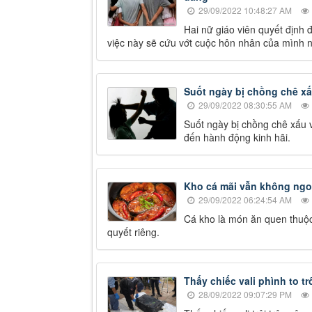
29/09/2022 10:48:27 AM
Hai nữ giáo viên quyết định
việc này sẽ cứu vớt cuộc hôn nhân của mình n
Suốt ngày bị chồng chê xấ
29/09/2022 08:30:55 AM
Suốt ngày bị chồng chê xấu 
đến hành động kinh hãi.
Kho cá mãi vẫn không ngon
29/09/2022 06:24:54 AM
Cá kho là món ăn quen thuộc
quyết riêng.
Thấy chiếc vali phình to t
28/09/2022 09:07:29 PM