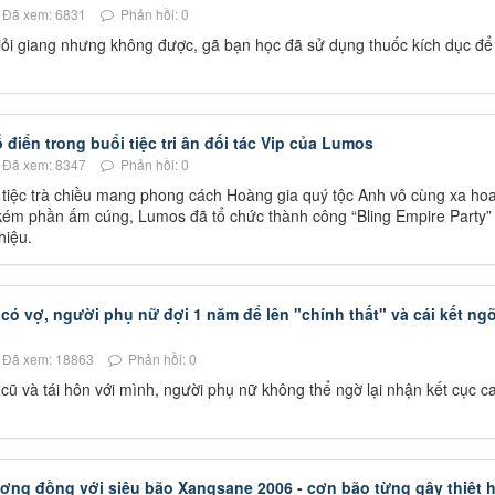
Đã xem: 6831
Phản hồi: 0
iỏi giang nhưng không được, gã bạn học đã sử dụng thuốc kích dục để
điển trong buổi tiệc tri ân đối tác Vip của Lumos
Đã xem: 8347
Phản hồi: 0
iệc trà chiều mang phong cách Hoàng gia quý tộc Anh vô cùng xa hoa
kém phần ấm cúng, Lumos đã tổ chức thành công “Bling Empire Party” 
 hiệu.
có vợ, người phụ nữ đợi 1 năm để lên "chính thất" và cái kết ng
Đã xem: 18863
Phản hồi: 0
cũ và tái hôn với mình, người phụ nữ không thể ngờ lại nhận kết cục c
ơng đồng với siêu bão Xangsane 2006 - cơn bão từng gây thiệt h