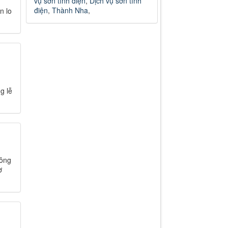
vụ sơn tĩnh điện
,
Dịch vụ sơn tĩnh
điện
,
Thành Nha
,
n lo
g lễ
Công
ờ