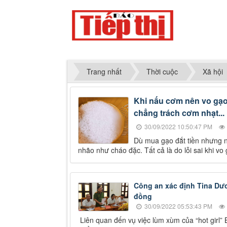
Trang nhất
Thời cuộc
Xã hội
Khi nấu cơm nên vo gạo
chẳng trách cơm nhạt...
30/09/2022 10:50:47 PM
Dù mua gạo đắt tiền nhưng n
nhão như cháo đặc. Tất cả là do lỗi sai khi 
Công an xác định Tina Dươ
đồng
30/09/2022 05:53:43 PM
Liên quan đến vụ việc lùm xùm của “hot girl” 