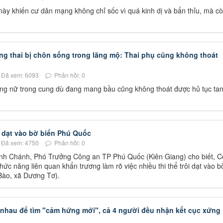
ày khiến cư dân mạng không chỉ sốc vì quá kinh dị và bẩn thỉu, mà cò
g thai bị chôn sống trong lăng mộ: Thai phụ cũng không thoát
Đã xem: 6093
Phản hồi: 0
ng nữ trong cung dù đang mang bầu cũng không thoát được hủ tục tan
ôi dạt vào bờ biển Phú Quốc
Đã xem: 4750
Phản hồi: 0
inh Chánh, Phó Trưởng Công an TP Phú Quốc (Kiên Giang) cho biết, 
ức năng liên quan khẩn trương làm rõ việc nhiều thi thể trôi dạt vào b
Bào, xã Dương Tơ).
 nhau để tìm "cảm hứng mới", cả 4 người đều nhận kết cục xứng