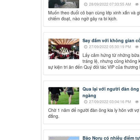
28/09/2022 07:33:55 AM
Muốn theo đuổi cô bạn cùng lớp xinh xắn và g
chiếm đoạt, nào ngờ gây ra bi kịch.
Say đắm với không gian cổ 
27/09/2022 05:30:19 PM
Lấy cảm hứng từ những bữa t
tráng lệ, nhưng cũng không 
sự kiện tri ân đến Quý đối tác VIP của thương
Qua lại với người đàn ông 
ngàng
27/09/2022 03:04:16 PM
Chờ 1 năm để người đàn ông kia ly hôn với vợ 
đắng.
Bão Noru có nhiều điểm tư