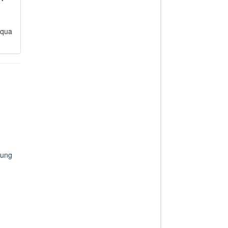
 qua
hung