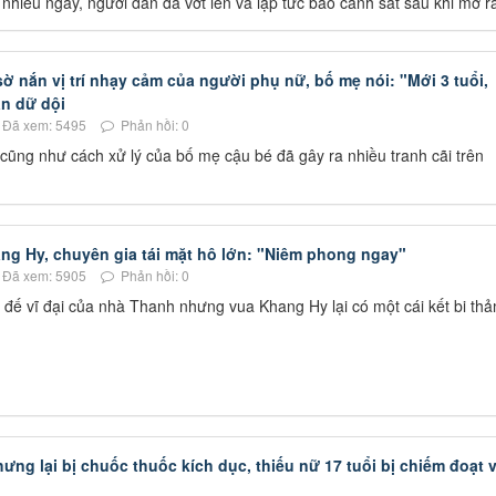
g nhiều ngày, người dân đã vớt lên và lập tức báo cảnh sát sau khi mở r
 sờ nắn vị trí nhạy cảm của người phụ nữ, bố mẹ nói: "Mới 3 tuổi,
án dữ dội
Đã xem: 5495
Phản hồi: 0
 cũng như cách xử lý của bố mẹ cậu bé đã gây ra nhiều tranh cãi trên
ng Hy, chuyên gia tái mặt hô lớn: "Niêm phong ngay"
Đã xem: 5905
Phản hồi: 0
 đế vĩ đại của nhà Thanh nhưng vua Khang Hy lại có một cái kết bi th
ng lại bị chuốc thuốc kích dục, thiếu nữ 17 tuổi bị chiếm đoạt 