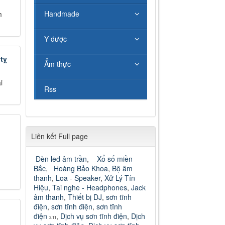
Handmade
m
Y dược
tỵ
Ẩm thực
i
Rss
Liên kết Full page
Đèn led âm trần
,
Xổ số miền
Bắc
,
Hoàng Bảo Khoa
,
Bộ âm
thanh
,
Loa - Speaker
,
Xử Lý Tín
Hiệu
,
Tai nghe - Headphones
,
Jack
âm thanh
,
Thiết bị DJ
,
sơn tĩnh
điện
,
sơn tĩnh điện
,
sơn tĩnh
điện
,
Dịch vụ sơn tĩnh điện
,
Dịch
3.11