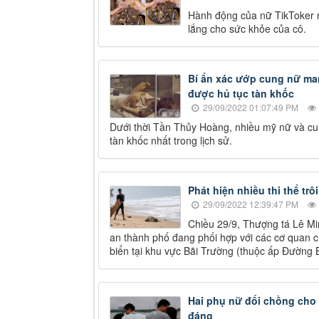
Hành động của nữ TikToker n
lắng cho sức khỏe của cô.
Bí ẩn xác ướp cung nữ man
được hủ tục tàn khốc
29/09/2022 01:07:49 PM
Dưới thời Tần Thủy Hoàng, nhiều mỹ nữ và cu
tàn khốc nhất trong lịch sử.
Phát hiện nhiều thi thể tr
29/09/2022 12:39:47 PM
Chiều 29/9, Thượng tá Lê M
an thành phố đang phối hợp với các cơ quan ch
biển tại khu vực Bãi Trường (thuộc ấp Đường 
Hai phụ nữ đổi chồng cho
đáng