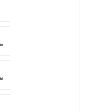
ẫn
bí