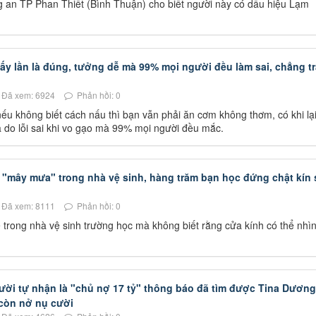
ông an TP Phan Thiết (Bình Thuận) cho biết người này có dấu hiệu Lạm
y lần là đúng, tưởng dễ mà 99% mọi người đều làm sai, chẳng t
Đã xem: 6924
Phản hồi: 0
ếu không biết cách nấu thì bạn vẫn phải ăn cơm không thơm, có khi lạ
à do lỗi sai khi vo gạo mà 99% mọi người đều mắc.
 "mây mưa" trong nhà vệ sinh, hàng trăm bạn học đứng chật kín
Đã xem: 8111
Phản hồi: 0
 trong nhà vệ sinh trường học mà không biết rằng cửa kính có thể nhì
gười tự nhận là "chủ nợ 17 tỷ" thông báo đã tìm được Tina Dương
h còn nở nụ cười