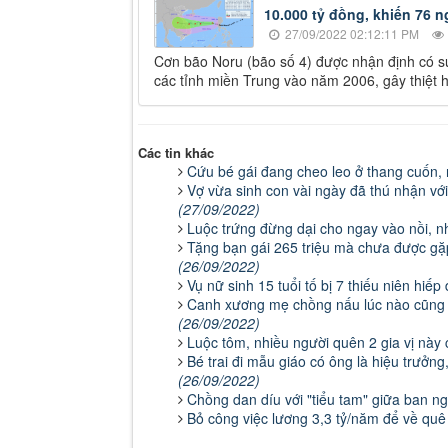
10.000 tỷ đồng, khiến 76 
27/09/2022 02:12:11 PM
Cơn bão Noru (bão số 4) được nhận định có s
các tỉnh miền Trung vào năm 2006, gây thiệt h
Các tin khác
Cứu bé gái đang cheo leo ở thang cuốn, n
Vợ vừa sinh con vài ngày đã thú nhận vớ
(27/09/2022)
Luộc trứng đừng dại cho ngay vào nồi, n
Tặng bạn gái 265 triệu mà chưa được gặp
(26/09/2022)
Vụ nữ sinh 15 tuổi tố bị 7 thiếu niên hiế
Canh xương mẹ chồng nấu lúc nào cũng t
(26/09/2022)
Luộc tôm, nhiều người quên 2 gia vị này
Bé trai đi mẫu giáo có ông là hiệu trưởn
(26/09/2022)
Chồng dan díu với "tiểu tam" giữa ban ng
Bỏ công việc lương 3,3 tỷ/năm để về quê 