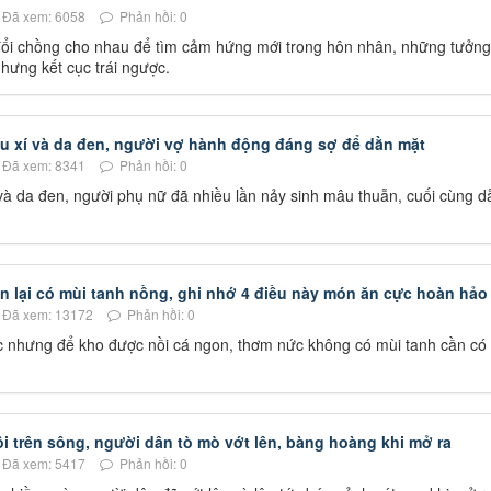
Đã xem: 6058
Phản hồi: 0
 đổi chồng cho nhau để tìm cảm hứng mới trong hôn nhân, những tưởng
hưng kết cục trái ngược.
u xí và da đen, người vợ hành động đáng sợ để dằn mặt
Đã xem: 8341
Phản hồi: 0
và da đen, người phụ nữ đã nhiều lần nảy sinh mâu thuẫn, cuối cùng d
 lại có mùi tanh nồng, ghi nhớ 4 điều này món ăn cực hoàn hảo
Đã xem: 13172
Phản hồi: 0
 nhưng để kho được nồi cá ngon, thơm nức không có mùi tanh cần có 
rôi trên sông, người dân tò mò vớt lên, bàng hoàng khi mở ra
Đã xem: 5417
Phản hồi: 0