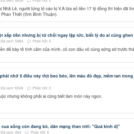
Đã xem: 4626
Phản hồi: 0
ị Nhã Lê, người từng tố cáo bị V.A lừa số tiền 17 tỷ đồng thì hiện đã tì
. Phan Thiết (tỉnh Bình Thuận).
xấp tiền nhưng bị từ chối ngay lập tức, biết lý do ai cũng ghen 
Đã xem: 5984
Phản hồi: 0
ền để bày tỏ tình cảm của mình, cô con dâu vô cùng sững sờ trước thá
 phải nhớ 5 điều này thịt beo béo, lên màu đỏ đẹp, mềm tan trong
Đã xem: 6508
Phản hồi: 0
huộc nhưng không phải ai cũng biết làm món này ngon.
 cua sống còn đang bò, dân mạng than trời: "Quá kinh dị"
Đã xem: 464
Phản hồi: 0