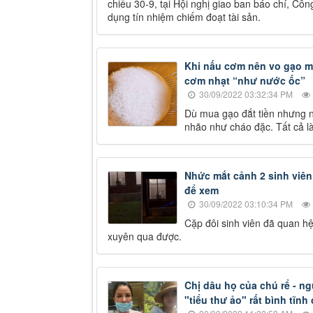
chiều 30-9, tại Hội nghị giao ban báo chí, C
dụng tín nhiệm chiếm đoạt tài sản.
Khi nấu cơm nên vo gạo mấ
cơm nhạt “như nước ốc”
30/09/2022 03:32:34 PM
Dù mua gạo đắt tiền nhưng n
nhão như cháo đặc. Tất cả l
Nhức mắt cảnh 2 sinh viên
để xem
30/09/2022 03:10:34 PM
Cặp đôi sinh viên đã quan hệ
xuyên qua được.
Chị dâu họ của chú rể - n
"tiểu thư ảo" rất bình tĩn