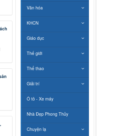
Văn hóa
KHCN
rách
Giáo dục
i
Thế giới
Thể thao
 sân
Giải trí
n
Ô tô - Xe máy
Nhà Đẹp Phong Thủy
,
Chuyện lạ