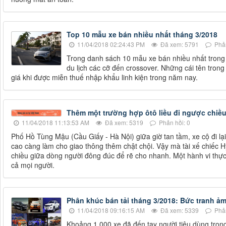
Top 10 mẫu xe bán nhiều nhất tháng 3/2018
11/04/2018 02:24:43 PM
Đã xem: 5791
Phản
Trong danh sách 10 mẫu xe bán nhiều nhất trong t
du lịch các cỡ đến crossover. Những cái tên tron
giá khi được miễn thuế nhập khẩu linh kiện trong năm nay.
Thêm một trường hợp ôtô liều đi ngược chiều
11/04/2018 11:13:53 AM
Đã xem: 5319
Phản hồi: 0
Phố Hồ Tùng Mậu (Cầu Giấy - Hà Nội) giữa giờ tan tầm, xe cộ đi lại
cao càng làm cho giao thông thêm chật chội. Vậy mà tài xế chiếc H
chiều giữa dòng người đông đúc để rẽ cho nhanh. Một hành vi thực
cả mọi người.
Phân khúc bán tải tháng 3/2018: Bức tranh ả
11/04/2018 09:16:15 AM
Đã xem: 5339
Phản
Khoảng 1.000 xe đã đến tay người tiêu dùng tron