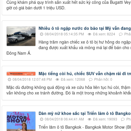
Cùng khám phá quy trình sản xuất hết sức kỳ công của Bugatti Vey
giờ có giá bán dưới 1 triệu USD.
Nhiều ô tô ngập nước do bão tại Mỹ vẫn đan
08/04/2018 05:14:35 PM
Đã xem: 8224
Phản
Hàng trăm ngàn chiếc xe ô tô bị hư hỏng do ngập
đang được xuất khẩu và mông má lại để bán cho n
Đông Nam Á.
Mặc tiếng còi hú, chiếc SUV vẫn chậm rãi đi 
08/04/2018 12:07:48 PM
Đã xem: 12068
Phản hồi: 0
Mặc dù đường không quá động và xe cứu hỏa liên tục hú còi, thậm 
vẫn không cho xe tránh đường. Đó là một trong những khoảnh khắc
Dàn mỹ nữ khoe sắc tại Triển lãm ô tô Bangko
08/04/2018 06:44:41 AM
Đã xem: 19093
Phả
Triển lãm ô tô Bangkok - Bangkok Motor Show (BI