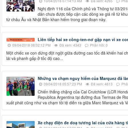
10/04/2018 07:14:13 AM
Đã xem: 4265
Phản
Nghị định 116 của Chính phủ và Thông tư 03/2018
dân chưa được tiếp cận các dòng xe giá rẻ từ k
từ châu Âu và Nhật Bản khan hiếm trong giai đoạn này.
Liên tiếp hai xe công-ten-nơ gặp nạn vì xe co
09/04/2018 08:02:12 PM
Đã xem: 4343
Phản hồi: 0
Một chiếc xe con dừng đột ngột giữa đường cao tốc đã khiến hai ch
lái và phanh gấp ở tốc độ cao...
Những va chạm nguy hiểm của Marquez đã làm
09/04/2018 05:57:23 PM
Đã xem: 4613
Phản
Chiến thắng chặng của Cal Crutchlow (LCR Honda 
Republica Argentina tại đường đua Termas de Rio 
xuất phát cũng như va chạm tồi tệ diễn ra giữa Marc Marquez và Va
Xe chạy điện đe doạ tương lai của cửa hàng t