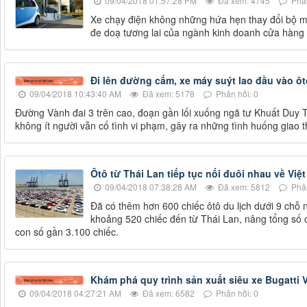
09/04/2018 01:57:28 PM
Đã xem: 4745
Phản
Xe chạy điện không những hứa hẹn thay đổi bộ m
đe doạ tương lai của ngành kinh doanh cửa hàng t
Đi lên đường cấm, xe máy suýt lao đầu vào ôt
09/04/2018 10:43:40 AM
Đã xem: 5178
Phản hồi: 0
Đường Vành đai 3 trên cao, đoạn gần lối xuống ngã tư Khuất Duy 
không ít người vẫn cố tình vi phạm, gây ra những tình huống giao 
Ôtô từ Thái Lan tiếp tục nối đuôi nhau về Việ
09/04/2018 07:38:28 AM
Đã xem: 5812
Phản
Đã có thêm hơn 600 chiếc ôtô du lịch dưới 9 chỗ 
khoảng 520 chiếc đến từ Thái Lan, nâng tổng số c
con số gần 3.100 chiếc.
Khám phá quy trình sản xuất siêu xe Bugatti 
09/04/2018 04:27:21 AM
Đã xem: 6582
Phản hồi: 0