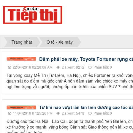
Trang nhất
Ô tô - Xe máy
Đâm phải xe máy, Toyota Fortuner rụng c
22/04/2018 02:28:08 AM
Đã xem: 9212
Phản hồi: 0
Tại vòng xoay Mễ Trì (Từ Liêm, Hà Nội), chiếc Fortuner ra khỏi v
quan sát do điểm mù góc chữ A nên đâm sầm vào chiếc xe máy chở 
nghiêm trọng về người; nhưng ốp cản trước của chiếc SUV 7 chỗ t
Từ khi nào vượt lấn làn trên đường cao tốc 
11/04/2018 07:25:26 PM
Đã xem: 5478
Phản hồi: 0
Đường cao tốc Hà Nội - Lào Cai, đoạn từ thành phố Yên Bái lên, chỉ 
xế thường ỷ xe mạnh, vắng bóng Cảnh sát Giao thông nên lái xe cự
huống mất an toàn.