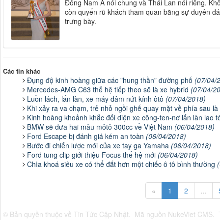
Đông Nam Á nói chung và Thái Lan nói riêng. Khô
còn quyến rũ khách tham quan bằng sự duyên dán
trưng bày.
Các tin khác
Đụng độ kinh hoàng giữa các "hung thần" đường phố
(07/04/
Mercedes-AMG C63 thế hệ tiếp theo sẽ là xe hybrid
(07/04/2
Luồn lách, lấn làn, xe máy đâm nứt kính ôtô
(07/04/2018)
Khi xảy ra va chạm, trẻ nhỏ ngồi ghế quay mặt về phía sau là
Kinh hoàng khoảnh khắc đối diện xe công-ten-nơ lấn làn lao t
BMW sẽ đưa hai mẫu môtô 300cc về Việt Nam
(06/04/2018)
Ford Escape bị đánh giá kém an toàn
(06/04/2018)
Bước đi chiến lược mới của xe tay ga Yamaha
(06/04/2018)
Ford tung clip giới thiệu Focus thế hệ mới
(06/04/2018)
Chìa khoá siêu xe có thể đắt hơn một chiếc ô tô bình thường
«
1
2
...
© Bản quyền thuộc về
Tin Tức Cập Nhật
.
Mã nguồn
NukeViet CMS
.