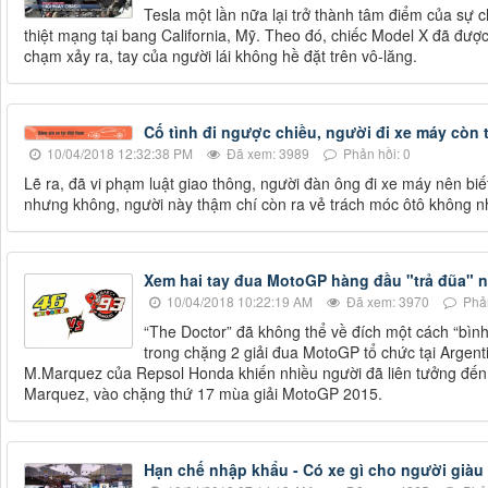
Tesla một lần nữa lại trở thành tâm điểm của sự c
thiệt mạng tại bang California, Mỹ. Theo đó, chiếc Model X đã được b
chạm xảy ra, tay của người lái không hề đặt trên vô-lăng.
Cố tình đi ngược chiều, người đi xe máy còn 
10/04/2018 12:32:38 PM
Đã xem: 3989
Phản hồi: 0
Lẽ ra, đã vi phạm luật giao thông, người đàn ông đi xe máy nên biết
nhưng không, người này thậm chí còn ra vẻ trách móc ôtô không 
Xem hai tay đua MotoGP hàng đầu "trả đũa" 
10/04/2018 10:22:19 AM
Đã xem: 3970
Phản
“The Doctor” đã không thể về đích một cách “bì
trong chặng 2 giải đua MotoGP tổ chức tại Argent
M.Marquez của Repsol Honda khiến nhiều người đã liên tưởng đến 
Marquez, vào chặng thứ 17 mùa giải MotoGP 2015.
Hạn chế nhập khẩu - Có xe gì cho người giàu