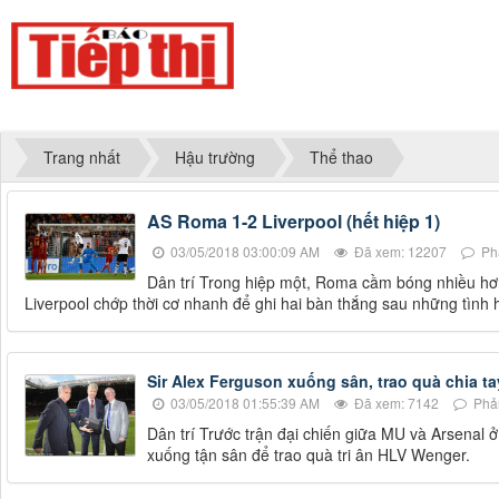
Trang nhất
Hậu trường
Thể thao
AS Roma 1-2 Liverpool (hết hiệp 1)
03/05/2018 03:00:09 AM
Đã xem: 12207
Phả
Dân trí Trong hiệp một, Roma cầm bóng nhiều hơn
Liverpool chớp thời cơ nhanh để ghi hai bàn thắng sau những tình 
Sir Alex Ferguson xuống sân, trao quà chia t
03/05/2018 01:55:39 AM
Đã xem: 7142
Phản
Dân trí Trước trận đại chiến giữa MU và Arsenal
xuống tận sân để trao quà tri ân HLV Wenger.