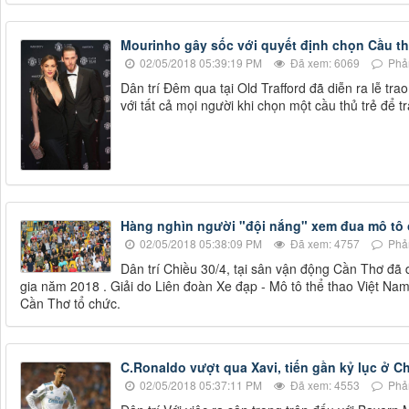
Mourinho gây sốc với quyết định chọn Cầu th
02/05/2018 05:39:19 PM
Đã xem: 6069
Phản
Dân trí Đêm qua tại Old Trafford đã diễn ra lễ tr
với tất cả mọi người khi chọn một cầu thủ trẻ để 
Hàng nghìn người "đội nắng" xem đua mô tô
02/05/2018 05:38:09 PM
Đã xem: 4757
Phản
Dân trí Chiều 30/4, tại sân vận động Cần Thơ đã 
gia năm 2018 . Giải do Liên đoàn Xe đạp - Mô tô thể thao Việt Nam
Cần Thơ tổ chức.
C.Ronaldo vượt qua Xavi, tiến gần kỷ lục ở 
02/05/2018 05:37:11 PM
Đã xem: 4553
Phản