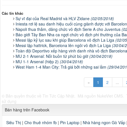
Các tin khác
Sự vĩ đại của Real Madrid và HLV Zidane
(02/05/2018)
Iniesta rơi lệ sau danh hiệu cuối cùng giành được với Barcelo
Napoli thua thảm, dâng chức vô địch Serie A cho Juventus
(0
Báo giới Tây Ban Nha ca ngợi chức vô địch phi thường của B
Messi lập kỷ lục sau khi giúp Barcelona vô địch La Liga
(02/05
Messi lập hattrick, Barcelona lên ngôi vô địch La Liga
(30/04/
Toàn đội Deportivo xếp hàng vinh danh nhà vô địch Barcelon
MU 2-1 Arsenal: Nỗi buồn từ phút bù giờ
(30/04/2018)
MU 1-1 Arsenal (hiệp 2)
(30/04/2018)
West Ham 1-4 Man City: Trả giá bởi những sai lầm
(29/04/201
«
1
2
...
© Bản quyền thuộc về
Tin Tức Cập Nhật
.
Mã nguồn
NukeViet CMS
.
sử dụng
Bán hàng trên Facebook
Siêu Thị
|
Cho thuê nhóm fb
|
Pin Laptop
|
Nhà hàng ngon Gò Vấp