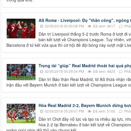
AS Roma - Liverpool: Đọ "thần công", ngóng
02/05/2018 05:30:08 PM
Đã xem: 4617
Phản
Dân trí Liverpool thắng 5-2 trước Roma ở lượt đi v
bán kết lượt về Champions League. Tuy nhiên, v
Barcelona ở tứ kết vừa qua thì cơ hội để đội bóng này vượt mặt Li
Trọng tài “giúp” Real Madrid thoát hai quả p
02/05/2018 05:29:34 PM
Đã xem: 4825
Phản
Dân trí Báo thân Real Madrid, tờ AS thừa nhận rằ
trận đấu với Bayern Munich ở bán kết lượt về Champions League 
Hòa Real Madrid 2-2, Bayern Munich dừng bướ
02/05/2018 05:29:07 PM
Đã xem: 5100
Phản
Dân trí Chơi đầy nỗ lực và tạo ra nhiều áp lực,
hòa 2-2 tại Bernabeu ở bán kết lượt về Champion
ngậm ngùi nhìn đối thủ vào chung kết.