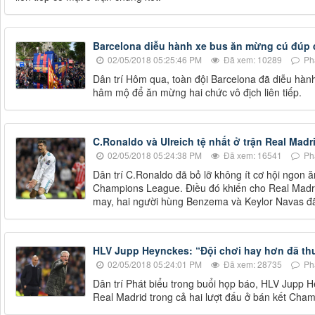
Barcelona diễu hành xe bus ăn mừng cú đúp 
02/05/2018 05:25:46 PM
Đã xem: 10289
Phả
Dân trí Hôm qua, toàn đội Barcelona đã diễu hàn
hâm mộ để ăn mừng hai chức vô địch liên tiếp.
C.Ronaldo và Ulreich tệ nhất ở trận Real Mad
02/05/2018 05:24:38 PM
Đã xem: 16541
Phả
Dân trí C.Ronaldo đã bỏ lỡ không ít cơ hội ngon ă
Champions League. Điều đó khiến cho Real Madri
may, hai người hùng Benzema và Keylor Navas đã 
HLV Jupp Heynckes: “Đội chơi hay hơn đã th
02/05/2018 05:24:01 PM
Đã xem: 28735
Phả
Dân trí Phát biểu trong buổi họp báo, HLV Jupp 
Real Madrid trong cả hai lượt đấu ở bán kết Cha