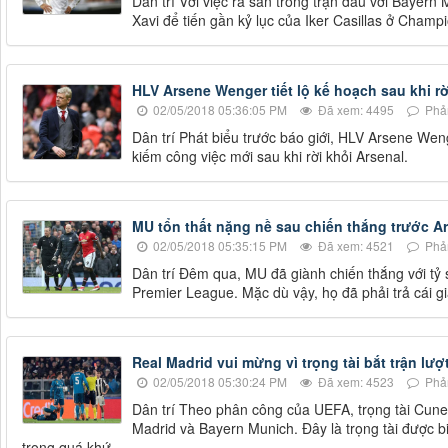
Dân trí Với việc ra sân trong trận đấu với Bayern
Xavi để tiến gần kỷ lục của Iker Casillas ở Cham
HLV Arsene Wenger tiết lộ kế hoạch sau khi rờ
02/05/2018 05:36:05 PM
Đã xem: 4495
Phản
Dân trí Phát biểu trước báo giới, HLV Arsene Weng
kiếm công việc mới sau khi rời khỏi Arsenal.
MU tổn thất nặng nề sau chiến thắng trước A
02/05/2018 05:35:15 PM
Đã xem: 4521
Phản
Dân trí Đêm qua, MU đã giành chiến thắng với tỷ s
Premier League. Mặc dù vậy, họ đã phải trả cái g
Real Madrid vui mừng vì trọng tài bắt trận lư
02/05/2018 05:30:24 PM
Đã xem: 4523
Phản
Dân trí Theo phân công của UEFA, trọng tài Cuneyt
Madrid và Bayern Munich. Đây là trọng tài được bi
trong quá khứ.