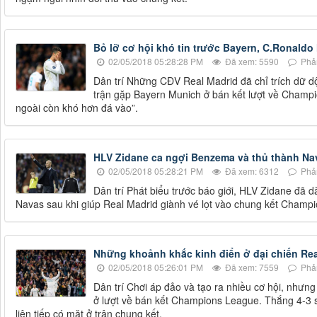
Bỏ lỡ cơ hội khó tin trước Bayern, C.Ronaldo 
02/05/2018 05:28:28 PM
Đã xem: 5590
Phản
Dân trí Những CĐV Real Madrid đã chỉ trích dữ dội
trận gặp Bayern Munich ở bán kết lượt về Champi
ngoài còn khó hơn đá vào”.
HLV Zidane ca ngợi Benzema và thủ thành Na
02/05/2018 05:28:21 PM
Đã xem: 6312
Phản
Dân trí Phát biểu trước báo giới, HLV Zidane đã 
Navas sau khi giúp Real Madrid giành vé lọt vào chung kết Champ
Những khoảnh khắc kinh điển ở đại chiến Rea
02/05/2018 05:26:01 PM
Đã xem: 7559
Phản
Dân trí Chơi áp đảo và tạo ra nhiều cơ hội, nhưn
ở lượt về bán kết Champions League. Thắng 4-3 s
liên tiếp có mặt ở trận chung kết.