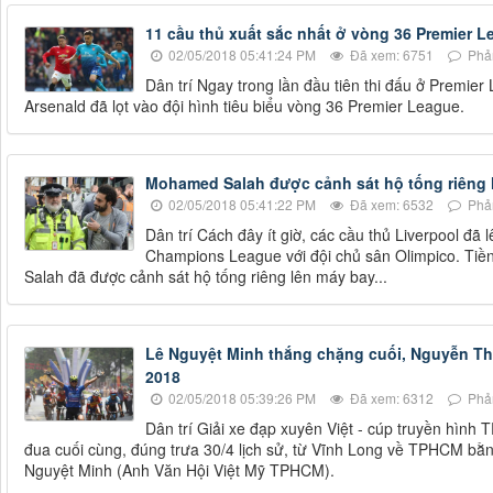
11 cầu thủ xuất sắc nhất ở vòng 36 Premier 
02/05/2018 05:41:24 PM
Đã xem: 6751
Phản
Dân trí Ngay trong lần đầu tiên thi đấu ở Premie
Arsenald đã lọt vào đội hình tiêu biểu vòng 36 Premier League.
Mohamed Salah được cảnh sát hộ tống riêng 
02/05/2018 05:41:22 PM
Đã xem: 6532
Phản
Dân trí Cách đây ít giờ, các cầu thủ Liverpool đã
Champions League với đội chủ sân Olimpico. Ti
Salah đã được cảnh sát hộ tống riêng lên máy bay...
Lê Nguyệt Minh thắng chặng cuối, Nguyễn Thà
2018
02/05/2018 05:39:26 PM
Đã xem: 6312
Phản
Dân trí Giải xe đạp xuyên Việt - cúp truyền hìn
đua cuối cùng, đúng trưa 30/4 lịch sử, từ Vĩnh Long về TPHCM bằ
Nguyệt Minh (Anh Văn Hội Việt Mỹ TPHCM).