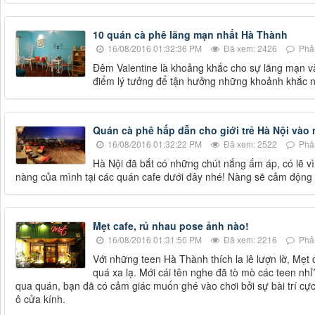
10 quán cà phê lãng mạn nhất Hà Thành
16/08/2016 01:32:36 PM
Đã xem: 2426
Phản
Đêm Valentine là khoảng khắc cho sự lãng mạn và
điểm lý tưởng để tận hưởng những khoảnh khắc ng
Quán cà phê hấp dẫn cho giới trẻ Hà Nội vào 
16/08/2016 01:32:22 PM
Đã xem: 2522
Phản
Hà Nội đã bắt có những chút nắng ấm áp, có lẽ vì 
nàng của mình tại các quán cafe dưới đây nhé! Nàng sẽ cảm động v
Mẹt cafe, rủ nhau pose ảnh nào!
16/08/2016 01:31:50 PM
Đã xem: 2216
Phản
Với những teen Hà Thành thích la lê lượn lờ, Mẹt
quá xa lạ. Mới cái tên nghe đã tò mò các teen nh
qua quán, bạn đã có cảm giác muốn ghé vào chơi bởi sự bài trí cực
ô cửa kính.