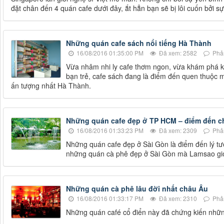
đặt chân đến 4 quán cafe dưới đây, ắt hẳn bạn sẽ bị lôi cuốn bởi sự
Những quán cafe sách nổi tiếng Hà Thành
16/08/2016 01:35:00 PM
Đã xem: 2582
Phản
Vừa nhâm nhi ly cafe thơm ngon, vừa khám phá kho
bạn trẻ, cafe sách đang là điểm đến quen thuộc
ấn tượng nhất Hà Thành.
Những quán cafe đẹp ở TP HCM – điểm đến c
16/08/2016 01:33:23 PM
Đã xem: 2309
Phản
Những quán cafe đẹp ở Sài Gòn là điểm đến lý tư
những quán cà phê đẹp ở Sài Gòn mà Lamsao giới
Những quán cà phê lâu đời nhất châu Âu
16/08/2016 01:33:17 PM
Đã xem: 2310
Phản
Những quán café cổ điển này đã chứng kiến nhữn