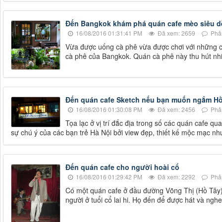
Đến Bangkok khám phá quán cafe mèo siêu 
16/08/2016 01:31:41 PM
Đã xem: 2659
Phản
Vừa được uống cà phê vừa được chơi với những c
cà phê của Bangkok. Quán cà phê này thu hút nh
Đến quán cafe Sketch nếu bạn muốn ngắm Hồ
16/08/2016 01:30:08 PM
Đã xem: 2456
Phản
Tọa lạc ở vị trí đắc địa trong số các quán cafe
sự chú ý của các bạn trẻ Hà Nội bởi view đẹp, thiết kế mộc mạc nh
Đến quán cafe cho người hoài cổ
16/08/2016 01:29:42 PM
Đã xem: 2292
Phản
Có một quán cafe ở đầu đường Võng Thị (Hồ Tây)
người ở tuổi cổ lai hi. Họ đến để được hát và nghe