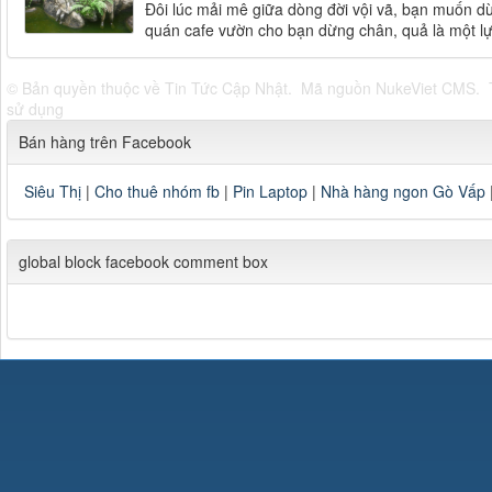
Đôi lúc mải mê giữa dòng đời vội vã, bạn muốn d
quán cafe vườn cho bạn dừng chân, quả là một lự
© Bản quyền thuộc về
Tin Tức Cập Nhật
.
Mã nguồn
NukeViet CMS
.
sử dụng
Bán hàng trên Facebook
Siêu Thị
|
Cho thuê nhóm fb
|
Pin Laptop
|
Nhà hàng ngon Gò Vấp
global block facebook comment box