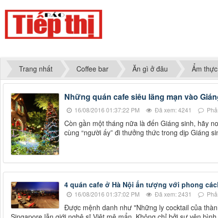
Trang nhất
Coffee bar
Ăn gì ở đâu
Ẩm thực
Những quán cafe siêu lãng mạn vào Gián
16/08/2016 01:37:22 PM
Đã xem: 4241
Phản
Còn gần một tháng nữa là đến Giáng sinh, hãy no
cùng “người ấy” đi thưởng thức trong dịp Giáng si
4 quán cafe ở Hà Nội ấn tượng với phong cách
16/08/2016 01:37:02 PM
Đã xem: 2431
Phản
Được mệnh danh như "Những ly cocktail của thàn
Singapore lẫn giới nghệ sĩ Việt mê mẩn. Không chỉ bởi sự yên bình