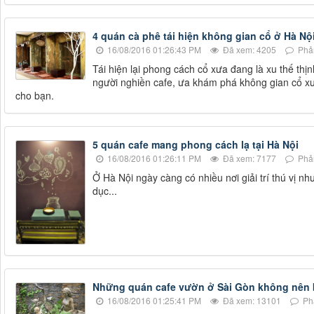
4 quán cà phê tái hiện không gian cổ ở Hà Nộ
16/08/2016 01:26:43 PM
Đã xem: 4205
Phản
Tái hiện lại phong cách cổ xưa đang là xu thế thị
người nghiền cafe, ưa khám phá không gian cổ xưa
cho bạn.
5 quán cafe mang phong cách lạ tại Hà Nội
16/08/2016 01:26:11 PM
Đã xem: 7177
Phản
Ở Hà Nội ngày càng có nhiều nơi giải trí thú vị 
dục...
Những quán cafe vườn ở Sài Gòn không nên 
16/08/2016 01:25:41 PM
Đã xem: 13101
Phả