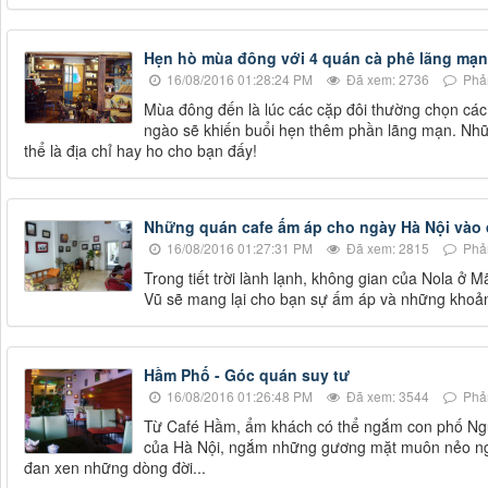
Hẹn hò mùa đông với 4 quán cà phê lãng mạn
16/08/2016 01:28:24 PM
Đã xem: 2736
Phản
Mùa đông đến là lúc các cặp đôi thường chọn các
ngào sẽ khiến buổi hẹn thêm phần lãng mạn. Nhữ
thể là địa chỉ hay ho cho bạn đấy!
Những quán cafe ấm áp cho ngày Hà Nội vào
16/08/2016 01:27:31 PM
Đã xem: 2815
Phản
Trong tiết trời lành lạnh, không gian của Nola 
Vũ sẽ mang lại cho bạn sự ấm áp và những khoản
Hầm Phố - Góc quán suy tư
16/08/2016 01:26:48 PM
Đã xem: 3544
Phản
Từ Café Hầm, ẩm khách có thể ngắm con phố Ngu
của Hà Nội, ngắm những gương mặt muôn nẻo ngh
đan xen những dòng đời...