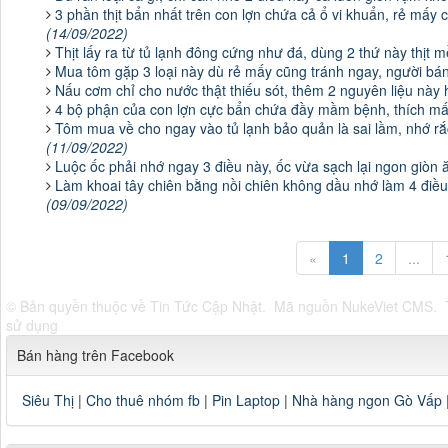
3 phần thịt bẩn nhất trên con lợn chứa cả ổ vi khuẩn, rẻ mấ
(14/09/2022)
Thịt lấy ra từ tủ lạnh đông cứng như đá, dùng 2 thứ này thịt
Mua tôm gặp 3 loại này dù rẻ mấy cũng tránh ngay, người b
Nấu cơm chỉ cho nước thật thiếu sót, thêm 2 nguyên liệu nà
4 bộ phận của con lợn cực bẩn chứa đầy mầm bệnh, thích m
Tôm mua về cho ngay vào tủ lạnh bảo quản là sai lầm, nhớ rắ
(11/09/2022)
Luộc ốc phải nhớ ngay 3 điều này, ốc vừa sạch lại ngon giòn
Làm khoai tây chiên bằng nồi chiên không dầu nhớ làm 4 điều
(09/09/2022)
«
1
2
...
© Bản quyền thuộc về
Tin Tức Cập Nhật
.
Mã nguồn
NukeViet CMS
.
sử dụng
Bán hàng trên Facebook
Siêu Thị
|
Cho thuê nhóm fb
|
Pin Laptop
|
Nhà hàng ngon Gò Vấp