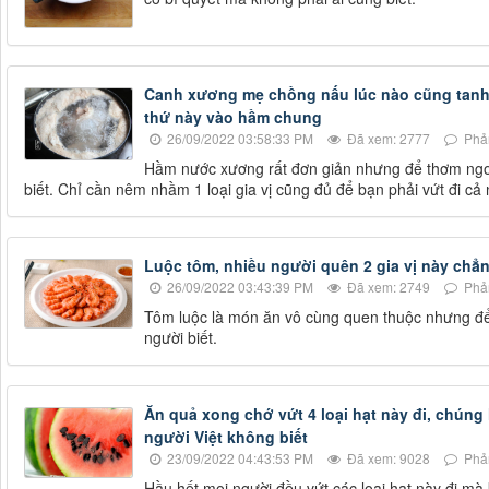
Canh xương mẹ chồng nấu lúc nào cũng tanh n
thứ này vào hầm chung
26/09/2022 03:58:33 PM
Đã xem: 2777
Phản
Hầm nước xương rất đơn giản nhưng để thơm ngon
biết. Chỉ cần nêm nhầm 1 loại gia vị cũng đủ để bạn phải vứt đi cả n
Luộc tôm, nhiều người quên 2 gia vị này chẳn
26/09/2022 03:43:39 PM
Đã xem: 2749
Phản
Tôm luộc là món ăn vô cùng quen thuộc nhưng để 
người biết.
Ăn quả xong chớ vứt 4 loại hạt này đi, chúng l
người Việt không biết
23/09/2022 04:43:53 PM
Đã xem: 9028
Phản
Hầu hết mọi người đều vứt các loại hạt này đi mà 