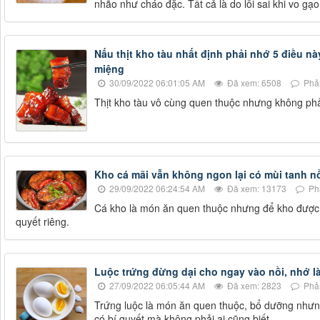
nhão như cháo đặc. Tất cả là do lỗi sai khi vo 
Nấu thịt kho tàu nhất định phải nhớ 5 điều nà
miệng
30/09/2022 06:01:05 AM
Đã xem: 6508
Phản
Thịt kho tàu vô cùng quen thuộc nhưng không phả
Kho cá mãi vẫn không ngon lại có mùi tanh n
29/09/2022 06:24:54 AM
Đã xem: 13173
Phả
Cá kho là món ăn quen thuộc nhưng để kho được 
quyết riêng.
Luộc trứng đừng dại cho ngay vào nồi, nhớ là
27/09/2022 06:05:44 AM
Đã xem: 2823
Phản
Trứng luộc là món ăn quen thuộc, bổ dưỡng nhưng
có bí quyết mà không phải ai cũng biết.