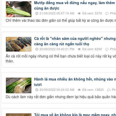
Mướp đắng mua về đừng nấu ngay, làm thêm vi
cũng ăn được
21/09/2022 05:57:19 AM
Đã xem: 3376
Phản
Chỉ thêm vài thao tác đơn giản có thể giúp bất kỳ ai cũng ăn đượ
Cà rốt là "nhân sâm của người nghèo" nhưng 
càng ăn càng rút ngắn tuổi thọ
20/09/2022 04:40:31 PM
Đã xem: 6290
Phản
Ăn cà rốt mỗi ngày nhưng có thể bạn chưa biết loại củ này rất kỵ
thân.
Hành lá mua nhiều ăn không hết, nhúng vào n
tươi
20/09/2022 06:24:02 AM
Đã xem: 13825
Phả
Dù cách làm này rất đơn giản nhưng đem lại hiệu quả bảo quản hà
Tỏi mua về ăn không kịp là mọc mầm ngay, nh