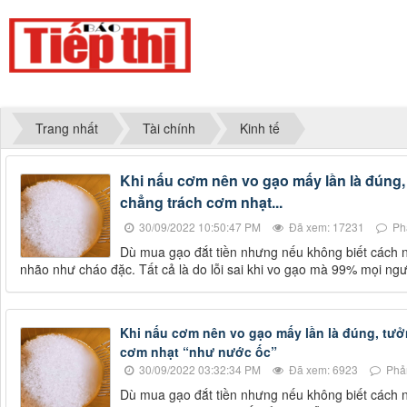
Trang nhất
Tài chính
Kinh tế
Khi nấu cơm nên vo gạo mấy lần là đúng,
chẳng trách cơm nhạt...
30/09/2022 10:50:47 PM
Đã xem: 17231
Phả
Dù mua gạo đắt tiền nhưng nếu không biết cách n
nhão như cháo đặc. Tất cả là do lỗi sai khi vo gạo mà 99% mọi ng
Khi nấu cơm nên vo gạo mấy lần là đúng, tưở
cơm nhạt “như nước ốc”
30/09/2022 03:32:34 PM
Đã xem: 6923
Phản
Dù mua gạo đắt tiền nhưng nếu không biết cách n