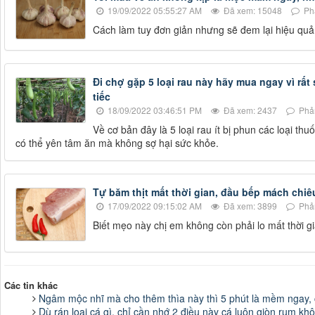
19/09/2022 05:55:27 AM
Đã xem: 15048
Phả
Cách làm tuy đơn giản nhưng sẽ đem lại hiệu quả
Đi chợ gặp 5 loại rau này hãy mua ngay vì rất 
tiếc
18/09/2022 03:46:51 PM
Đã xem: 2437
Phản
Về cơ bản đây là 5 loại rau ít bị phun các loại t
có thể yên tâm ăn mà không sợ hại sức khỏe.
Tự băm thịt mất thời gian, đầu bếp mách chiê
17/09/2022 09:15:02 AM
Đã xem: 3899
Phản
Biết mẹo này chị em không còn phải lo mất thời g
Các tin khác
Ngâm mộc nhĩ mà cho thêm thìa này thì 5 phút là mềm ngay, c
Dù rán loại cá gì, chỉ cần nhớ 2 điều này cá luôn giòn rụm k