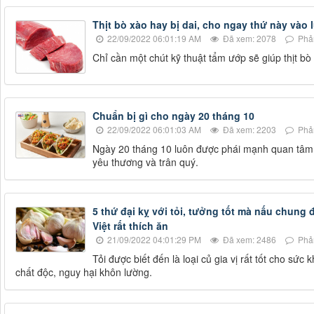
Thịt bò xào hay bị dai, cho ngay thứ này vào 
22/09/2022 06:01:19 AM
Đã xem: 2078
Phản
Chỉ cần một chút kỹ thuật tẩm ướp sẽ giúp thịt 
Chuẩn bị gì cho ngày 20 tháng 10
22/09/2022 06:01:03 AM
Đã xem: 2203
Phản
Ngày 20 tháng 10 luôn được phái mạnh quan tâm 
yêu thương và trân quý.
5 thứ đại kỵ với tỏi, tưởng tốt mà nấu chung
Việt rất thích ăn
21/09/2022 04:01:29 PM
Đã xem: 2486
Phản
Tỏi được biết đến là loại củ gia vị rất tốt cho sức
chất độc, nguy hại khôn lường.