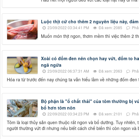
Luộc thịt cứ cho thêm 2 nguyên liệu này, đảm 
23/09/2022 03:34:41 PM
Đã xem: 2085
Phản
Muốn món thịt ngon, thơm mềm thì việc thêm 2 thứ
Xoài có đốm đen nên chọn hay vứt, đốm to ha
ngã ngửa
23/09/2022 06:37:31 AM
Đã xem: 2063
Phản
Hóa ra từ trước đến nay chúng ta vẫn hiểu lầm về những đốm đen t
Bộ phận là "ổ chất thải" của tôm thường bị v
bổ hơn tôm nõn
22/09/2022 03:34:23 PM
Đã xem: 2101
Phản
Tôm là loại thủy sản quen thuộc rất ngon và bổ dưỡng. Tuy nhiên, 
người thường vứt đi nhưng nếu biết cách chế biến thì còn ngon và