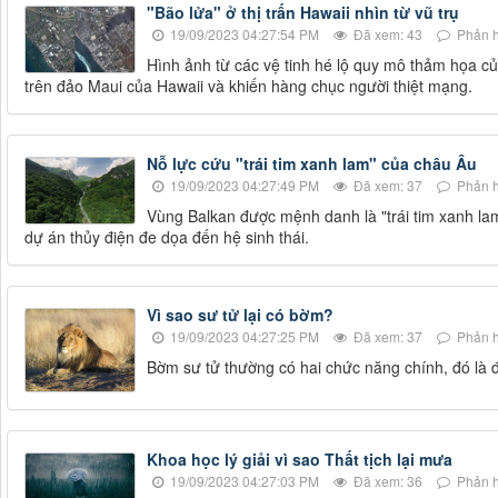
"Bão lửa" ở thị trấn Hawaii nhìn từ vũ trụ
19/09/2023 04:27:54 PM
Đã xem: 43
Phản h
Hình ảnh từ các vệ tinh hé lộ quy mô thảm họa củ
trên đảo Maui của Hawaii và khiến hàng chục người thiệt mạng.
Nỗ lực cứu "trái tim xanh lam" của châu Âu
19/09/2023 04:27:49 PM
Đã xem: 37
Phản h
Vùng Balkan được mệnh danh là "trái tim xanh la
dự án thủy điện đe dọa đến hệ sinh thái.
Vì sao sư tử lại có bờm?
19/09/2023 04:27:25 PM
Đã xem: 37
Phản h
Bờm sư tử thường có hai chức năng chính, đó là đ
Khoa học lý giải vì sao Thất tịch lại mưa
19/09/2023 04:27:03 PM
Đã xem: 36
Phản h