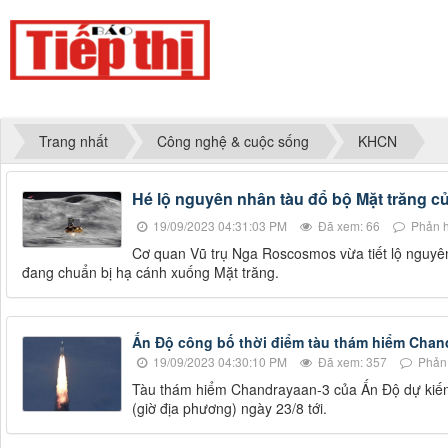
Trang nhất
Công nghệ & cuộc sống
KHCN
Hé lộ nguyên nhân tàu đổ bộ Mặt trăng c
19/09/2023 04:31:03 PM
Đã xem: 66
Phản h
Cơ quan Vũ trụ Nga Roscosmos vừa tiết lộ nguyên 
đang chuẩn bị hạ cánh xuống Mặt trăng.
Ấn Độ công bố thời điểm tàu thám hiểm Chan
19/09/2023 04:30:10 PM
Đã xem: 357
Phản 
Tàu thám hiểm Chandrayaan-3 của Ấn Độ dự kiến
(giờ địa phương) ngày 23/8 tới.