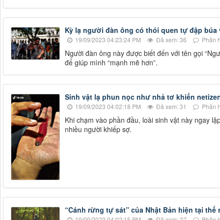
Kỳ lạ người đàn ông có thói quen tự đập búa 
19/09/2023 04:23:24 PM
Đã xem: 36
Phản h
Người đàn ông này được biết đến với tên gọi “Ngư
để giúp mình “mạnh mẽ hơn”.
Sinh vật lạ phun nọc như nhả tơ khiến netize
19/09/2023 04:02:18 PM
Đã xem: 31
Phản h
Khi chạm vào phần đầu, loài sinh vật này ngay lậ
nhiều người khiếp sợ.
“Cánh rừng tự sát” của Nhật Bản hiện tại th
19/09/2023 04:02:15 PM
Đã xem: 27
Phản h