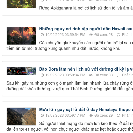
Rừng Aokigahara là nơi có lịch sử đen tối và ám ả
Những nguy cơ rình rập người dân Hawaii sa
19/09/2023 03:59:54 PM
Đã xem: 28
Phản h
Các chuyên gia khuyến cáo người dân trở lại sau
tiềm ẩn từ môi trường xung quanh như đất, nước, không khí.
Bão Dora làm nên lịch sử với đường đi kỳ lạ
19/09/2023 03:59:34 PM
Đã xem: 33
Phản h
Sau khi gây ra những cơn gió mạnh làm lan nhanh lửa cháy rừng ở 
đường dài khác thường, vượt qua Thái Bình Dương, giờ đã đến gần
Mưa lớn gây sạt lở đất ở dãy Himalaya thuộc 
19/09/2023 03:59:17 PM
Đã xem: 29
Phản h
Số người thiệt mạng do mưa lớn kéo theo lở đất 
đã lên tới 41 người, với hơn chục người khác mắc kẹt hoặc được thô