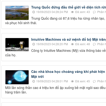
Trung Quốc đứng đầu thế giới về diện tích rừ
19/09/2023 04:28:24 PM
Đã xem: 43
Phản h
Trung Quốc đang có 87,6 triệu ha rừng nhân tạo, 
và phục hồi sinh thái.
Intuitive Machines và sứ mệnh đổ bộ Mặt trăn
19/09/2023 04:28:20 PM
Đã xem: 48
Phản h
Công ty Intuitive Machines (Mỹ) vừa thông báo v
của họ.
Các nhà khoa học choáng váng khi phát hiện 
Mặt trời
19/09/2023 04:28:01 PM
Đã xem: 45
Phản h
Mỗi lần sóng thần cao 4 triệu km đổ ập xuống bề mặt ngôi sao đều 
hàng trăm lần.