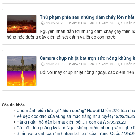
Thủ phạm phía sau những đám cháy lớn nhất
19/09/2023 03:59:10 PM
Đã xem: 28
Phản h
Nguyên nhân dẫn tới những đám cháy gây thiệt hại
hỏng hóc đường dây điện tới sét đánh và lỗi do con người.
Camera chụp nhiệt bắt trọn sức nóng khủng k
19/09/2023 03:58:47 PM
Đã xem: 33
Phản h
Đối với máy chụp nhiệt hồng ngoại, các điểm trên
Các tin khác
Chùm ảnh biển lửa tại "thiên đường" Hawaii khiến 270 tòa nhà 
Vẻ đẹp độc đáo của vùng sa mạc trắng như tuyết
(19/09/2023
Hàng ngàn hộ dân bị mất điện bởi…1 con cá
(19/09/2023)
Có một dòng sông kỳ lạ ở Nga, không nước nhưng vẫn nghe 
Bí ẩn vùng đất toàn “mỹ nhân lai Tây” của Trung Quốc
(19/09