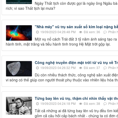
Ngày Thất tịch còn được gọi là ngày ông Ngâu bà 
rích; vì sao Thất tịch lại mưa?
"Nhà máy" vũ trụ sản xuất số kim loại nặng bằ
19/09/2023 04:26:48 PM
Đã xem: 36
Phản h
Một vụ nổ cách Trái đất 3 tỷ năm ánh sáng tạo ra 
hành tinh, mặt trăng và tiểu hành tinh trong Hệ Mặt trời gộp lại.
Công nghệ truyền điện mặt trời từ vũ trụ về Tr
19/09/2023 04:26:32 PM
Đã xem: 37
Phản h
Dù còn nhiều thách thức, công nghệ sản xuất điện 
vi sóng có thể giúp con người thoát phụ thuộc vào nhiên liệu hóa t
Từng bay lên vũ trụ, thậm chí nhìn thấy vật t
19/09/2023 04:24:18 PM
Đã xem: 38
Phản h
Tất cả những ai đã từng bay lên vũ trụ đều tìm ki
gồm cả câu hỏi cấp bách nhất - chúng ta có đơn 