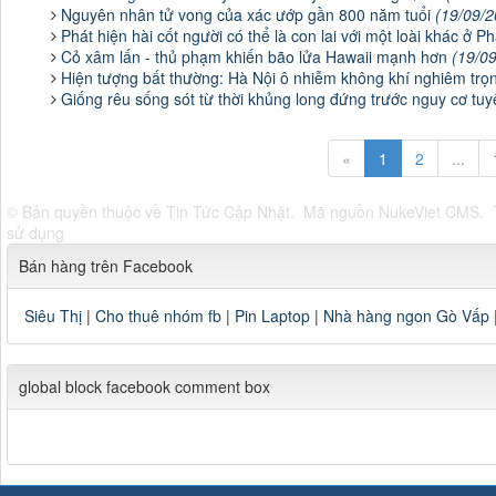
Nguyên nhân tử vong của xác ướp gần 800 năm tuổi
(19/09/2
Phát hiện hài cốt người có thể là con lai với một loài khác ở 
Cỏ xâm lấn - thủ phạm khiến bão lửa Hawaii mạnh hơn
(19/0
Hiện tượng bất thường: Hà Nội ô nhiễm không khí nghiêm t
Giống rêu sống sót từ thời khủng long đứng trước nguy cơ tuy
«
1
2
...
© Bản quyền thuộc về
Tin Tức Cập Nhật
.
Mã nguồn
NukeViet CMS
.
sử dụng
Bán hàng trên Facebook
Siêu Thị
|
Cho thuê nhóm fb
|
Pin Laptop
|
Nhà hàng ngon Gò Vấp
global block facebook comment box