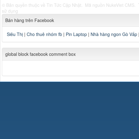
© Bản quyền thuộc về
Tin Tức Cập Nhật
.
Mã nguồn
NukeViet CMS
.
sử dụng
Bán hàng trên Facebook
Siêu Thị
|
Cho thuê nhóm fb
|
Pin Laptop
|
Nhà hàng ngon Gò Vấp
global block facebook comment box