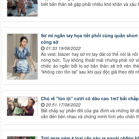
biết bản thân sẽ gặp phải nhiều khó khăn và xấu 
Sơ mi ngắn tay họa tiết phối cùng quần short
công sở
01:33 19/08/2022
Áo vest, blazer hay sơ mi tay dài có thể nói là 
nóng bức. Tuy không thoải mái nhưng phái nữ v
chiếc áo ngắn bởi lo sợ bản thân sẽ trở nên thi
“không còn tồn tại” sau khi quý độc giả theo dõi n
Chú rể "lùn tịt" cưới cô dâu cao 1m7 bất chấp
20:51 17/08/2022
Bất chấp sự phản đối của gia đình và những lời d
vẫn đến bên nhau và chứng minh tình yêu chân t
Trời mưa ném 4 loại cây này ra ngoài chẳng k