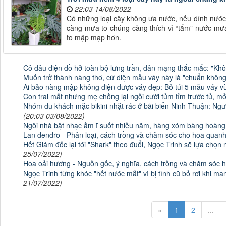
22:03 14/08/2022
Có những loại cây không ưa nước, nếu dính nước m
càng mưa to chúng càng thích vì “tắm” nước mư
to mập mạp hơn.
Cô dâu diện đồ hở toàn bộ lưng trần, dân mạng thắc mắc: "Khô
Muốn trở thành nàng thơ, cứ diện mẫu váy này là "chuẩn không
Ai bảo nàng mập không diện được váy đẹp: Bỏ túi 5 mẫu váy v
Con trai mất nhưng mẹ chồng lại ngồi cười tủm tỉm trước tủ, mở
Nhóm du khách mặc bikini nhặt rác ở bãi biển Ninh Thuận: Ngư
(20:03 03/08/2022)
Ngôi nhà bật nhạc ầm ĩ suốt nhiều năm, hàng xóm bàng hoàng k
Lan dendro - Phân loại, cách trồng và chăm sóc cho hoa quan
Hết Giám đốc lại tới "Shark" theo đuổi, Ngọc Trinh sẽ lựa chọ
25/07/2022)
Hoa oải hương - Nguồn gốc, ý nghĩa, cách trồng và chăm sóc 
Ngọc Trinh từng khóc "hết nước mắt" vì bị tình cũ bỏ rơi khi ma
21/07/2022)
«
1
2
...