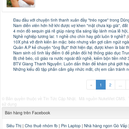
Đau đầu với chuyện tình thanh xuân đầy "tréo ngoe" trong Dũ
Nam diễn viên hớn hở khi được vợ khen "mặt chưa kịp già", đắt
4 món đồ sequin giá rẻ giúp nàng tỏa sáng lấp lánh mùa lễ hội
Nghề nghiệp tương lai: 1 nghề cho chín hay giỏi luôn 9 nghề?
(
10X phá vỡ định kiến ăn mặc: béo nhưng vẫn gợi cảm ngút ngà
Quân A.P kể chuyện "ông Bụt" thời hiện đại, được khen là bài th
Nam sinh cố tình lấy điểm 0 để phản đối hệ thống giáo dục Tru
Bị chê béo, cô giáo ra nước ngoài đổi nghề, kiếm bộn tiền nhờ 
BTV Giang Thanh Nguyễn: Luôn dấn thân để khám phá giới hạ
Những kiểu đồ tập phản cảm gây nhức mắt, chị em cần tránh n
«
1
2
...
© Bản quyền thuộc về
Tin Tức Cập Nhật
.
Mã nguồn
NukeViet CMS
.
sử dụng
Bán hàng trên Facebook
Siêu Thị
|
Cho thuê nhóm fb
|
Pin Laptop
|
Nhà hàng ngon Gò Vấp