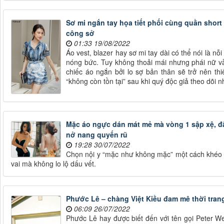
Sơ mi ngắn tay họa tiết phối cùng quần short
công sở
01:33 19/08/2022
Áo vest, blazer hay sơ mi tay dài có thể nói là 
nóng bức. Tuy không thoải mái nhưng phái nữ v
chiếc áo ngắn bởi lo sợ bản thân sẽ trở nên thi
“không còn tồn tại” sau khi quý độc giả theo dõi n
Mặc áo ngực dán mát mẻ mà vòng 1 sập xệ, đâ
nở nang quyến rũ
19:28 30/07/2022
Chọn nội y “mặc như không mặc” một cách khéo l
vai mà không lo lộ dấu vết.
Phước Lê – chàng Việt Kiều đam mê thời trang
06:09 26/07/2022
Phước Lê hay được biết đến với tên gọi Peter Wes