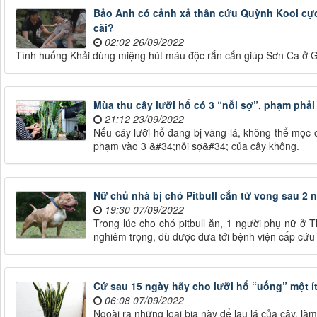
Bảo Anh có cảnh xả thân cứu Quỳnh Kool cực
cãi?
02:02 26/09/2022
Tình huống Khải dùng miệng hút máu độc rắn cắn giúp Sơn Ca ở G
Mùa thu cây lưỡi hổ có 3 “nỗi sợ”, phạm phải
21:12 23/09/2022
Nếu cây lưỡi hổ đang bị vàng lá, không thể mọc c
phạm vào 3 &#34;nỗi sợ&#34; của cây không.
Nữ chủ nhà bị chó Pitbull cắn tử vong sau 2 n
19:30 07/09/2022
Trong lúc cho chó pitbull ăn, 1 người phụ nữ ở 
nghiêm trọng, dù được đưa tới bệnh viện cấp cứu
Cứ sau 15 ngày hãy cho lưỡi hổ “uống” một ít
06:08 07/09/2022
Ngoài ra những loại bia này để lau lá của cây, làm