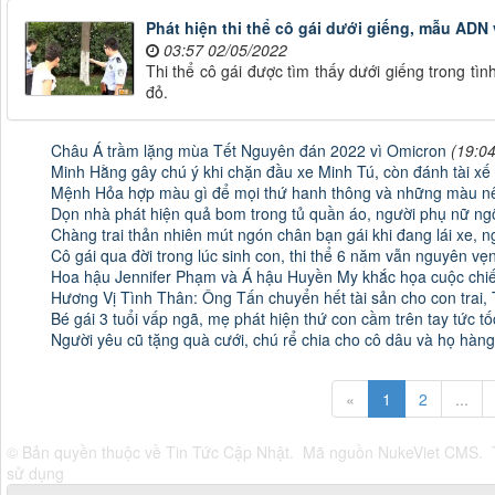
Phát hiện thi thể cô gái dưới giếng, mẫu ADN
03:57 02/05/2022
Thi thể cô gái được tìm thấy dưới giếng trong tìn
đỏ.
Châu Á trầm lặng mùa Tết Nguyên đán 2022 vì Omicron
(19:0
Minh Hằng gây chú ý khi chặn đầu xe Minh Tú, còn đánh tài xế c
Mệnh Hỏa hợp màu gì để mọi thứ hanh thông và những màu nê
Dọn nhà phát hiện quả bom trong tủ quần áo, người phụ nữ ng
Chàng trai thản nhiên mút ngón chân bạn gái khi đang lái xe, 
Cô gái qua đời trong lúc sinh con, thi thể 6 năm vẫn nguyên vẹ
Hoa hậu Jennifer Phạm và Á hậu Huyền My khắc họa cuộc chi
Hương Vị Tình Thân: Ông Tấn chuyển hết tài sản cho con trai, 
Bé gái 3 tuổi vấp ngã, mẹ phát hiện thứ con cầm trên tay tức t
Người yêu cũ tặng quà cưới, chú rể chia cho cô dâu và họ hàng
«
1
2
...
© Bản quyền thuộc về
Tin Tức Cập Nhật
.
Mã nguồn
NukeViet CMS
.
sử dụng