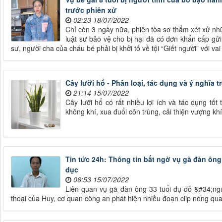
trước phiên xử
02:23 18/07/2022
Chỉ còn 3 ngày nữa, phiên tòa sơ thẩm xét xử nhữ
luật sư bảo vệ cho bị hại đã có đơn khẩn cấp gửi 
sư, người cha của cháu bé phải bị khởi tố về tội “Giết người” với va
Cây lưỡi hổ - Phân loại, tác dụng và ý nghĩa 
21:14 15/07/2022
Cây lưỡi hổ có rất nhiều lợi ích và tác dụng tố
không khí, xua đuổi côn trùng, cải thiện vượng khí
Tin tức 24h: Thông tin bất ngờ vụ gã đàn ông
dục
06:53 15/07/2022
Liên quan vụ gã đàn ông 33 tuổi dụ dỗ &#34;ngư
thoại của Huy, cơ quan công an phát hiện nhiều đoạn clip nóng qua