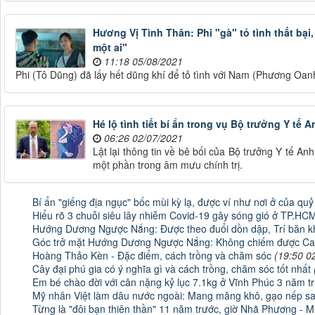
Hương Vị Tình Thân: Phi "gà" tỏ tình thất b
một ai"
11:18 05/08/2021
Phi (Tô Dũng) đã lấy hết dũng khí để tỏ tình với Nam (Phương Oan
Hé lộ tình tiết bí ẩn trong vụ Bộ trưởng Y tế 
06:26 02/07/2021
Lật lại thông tin về bê bối của Bộ trưởng Y tế An
một phần trong âm mưu chính trị.
Bí ẩn "giếng địa ngục" bốc mùi kỳ lạ, được ví như nơi ở của quỷ
Hiểu rõ 3 chuỗi siêu lây nhiễm Covid-19 gây sóng gió ở TP.HC
Hướng Dương Ngược Nắng: Được theo đuổi dồn dập, Trí băn kho
Góc trở mặt Hướng Dương Ngược Nắng: Không chiếm được Ca
Hoàng Thảo Kèn - Đặc điểm, cách trồng và chăm sóc
(19:50 0
Cây đại phú gia có ý nghĩa gì và cách trồng, chăm sóc tốt nhất
Em bé chào đời với cân nặng kỷ lục 7.1kg ở Vĩnh Phúc 3 năm tr
Mỹ nhân Việt làm dâu nước ngoài: Mang măng khô, gạo nếp sa
Từng là "đôi bạn thiên thần" 11 năm trước, giờ Nhã Phương - M