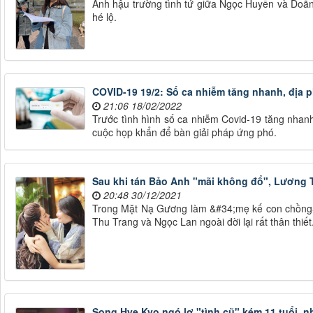
Ảnh hậu trường tình tứ giữa Ngọc Huyền và Do
hé lộ.
COVID-19 19/2: Số ca nhiễm tăng nhanh, địa 
21:06 18/02/2022
Trước tình hình số ca nhiễm Covid-19 tăng nhanh 
cuộc họp khẩn để bàn giải pháp ứng phó.
Sau khi tán Bảo Anh "mãi không đổ", Lương T
20:48 30/12/2021
Trong Mặt Nạ Gương làm &#34;mẹ kế con chồng&
Thu Trang và Ngọc Lan ngoài đời lại rất thân thiết
Song Hye Kyo ngó lơ "tình cũ" kém 11 tuổi, 