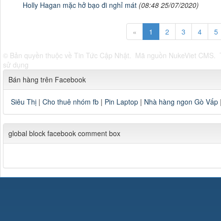
Holly Hagan mặc hở bạo đi nghỉ mát
(08:48 25/07/2020)
«
1
2
3
4
5
© Bản quyền thuộc về
Tin Tức Cập Nhật
.
Mã nguồn
NukeViet CMS
.
sử dụng
Bán hàng trên Facebook
Siêu Thị
|
Cho thuê nhóm fb
|
Pin Laptop
|
Nhà hàng ngon Gò Vấp
global block facebook comment box