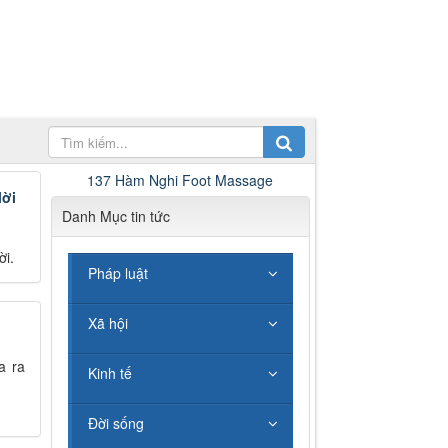
137 Hàm Nghi Foot Massage
lời
Danh Mục tin tức
ời.
Pháp luật
Xã hội
a ra
Kinh tế
Đời sống