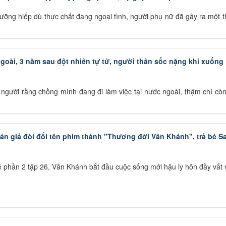
cưỡng hiếp dù thực chất đang ngoại tình, người phụ nữ đã gây ra một 
goài, 3 năm sau đột nhiên tự tử, người thân sốc nặng khi xuống
i người rằng chồng mình đang đi làm việc tại nước ngoài, thậm chí còn
n giả đòi đổi tên phim thành "Thương đời Vân Khánh", trả bé S
phần 2 tập 26, Vân Khánh bắt đầu cuộc sống mới hậu ly hôn đầy vất 