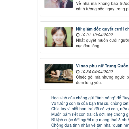
Về nhà mà không báo trước 
cảnh tượng sốc ngay trong 
Nữ giám đốc quyết cưới ch
10:01 19/04/2022
Nhất quyết muốn cưới người
cục đau lòng.
Vì sao phụ nữ Trung Quốc 
10:34 04/04/2022
Chiếc gối mà những người p
đem lòng yêu.
Học sinh của chồng gửi "ảnh nóng" để "tuy
Vợ tưởng con là của bạn trai cũ, chồng xé
Chia tay vì biết bạn trai đã có vợ con, nử
Muốn bám riết con trai cả đời, mẹ chồng g
Bi kịch cuộc đời người mẹ mang thai 8 nh
Chồng đưa tình nhân về tận nhà "quan hệ" 