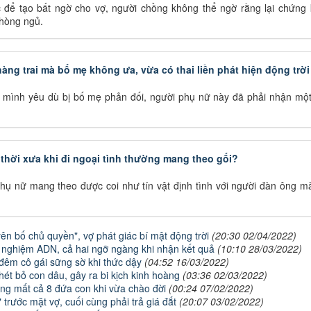
để tạo bất ngờ cho vợ, người chồng không thể ngờ rằng lại chứng 
phòng ngủ.
àng trai mà bố mẹ không ưa, vừa có thai liền phát hiện động trời
 mình yêu dù bị bố mẹ phản đối, người phụ nữ này đã phải nhận một
thời xưa khi đi ngoại tình thường mang theo gối?
hụ nữ mang theo được coi như tín vật định tình với người đàn ông m
ên bố chủ quyền", vợ phát giác bí mật động trời
(20:30 02/04/2022)
t nghiệm ADN, cả hai ngỡ ngàng khi nhận kết quả
(10:10 28/03/2022)
a đêm cô gái sững sờ khi thức dậy
(04:52 16/03/2022)
hét bỏ con dâu, gây ra bi kịch kinh hoàng
(03:36 02/03/2022)
ưng mất cả 8 đứa con khi vừa chào đời
(00:24 07/02/2022)
trước mặt vợ, cuối cùng phải trả giá đắt
(20:07 03/02/2022)