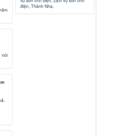
vụ sơn tĩnh điện
,
Dịch vụ sơn tĩnh
điện
,
Thành Nha
,
thảm
 nói
am
vả.