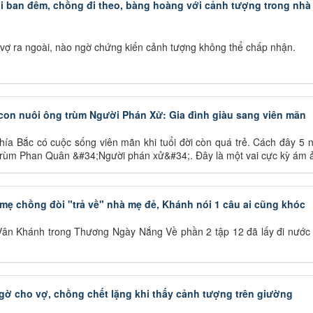
i ban đêm, chồng đi theo, bàng hoàng với cảnh tượng trong nhà
 vợ ra ngoài, nào ngờ chứng kiến cảnh tượng không thể chấp nhận.
con nuôi ông trùm Người Phán Xử: Gia đình giàu sang viên mãn
hía Bắc có cuộc sống viên mãn khi tuổi đời còn quá trẻ. Cách đây 5 
trùm Phan Quân &#34;Người phán xử&#34;. Đây là một vai cực kỳ ám 
ẹ chồng đòi "trả về" nhà mẹ đẻ, Khánh nói 1 câu ai cũng khóc
ân Khánh trong Thương Ngày Nắng Về phần 2 tập 12 đã lấy đi nước
ngờ cho vợ, chồng chết lặng khi thấy cảnh tượng trên giường