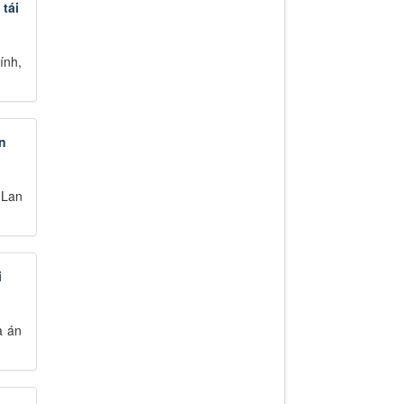
tái
ính,
n
(Lan
i
a án