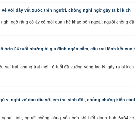
 về với đầy vết xước trên người, chồng nghi ngờ gây ra bi kịch
n nghi ngờ rằng cô ấy có mối quan hệ khác bên ngoài, người chồng đã
ô hơn 24 tuổi nhưng bị gia đình ngăn cấm, cậu trai lãnh kết cục 
 sai trái, chàng trai mới 16 tuổi đã vướng vòng lao lý, gây ra bi kịch
ủ vì nghi vợ dan díu với em trai sinh đôi, chồng chứng kiến cản
ngoại tình, người chồng càng sốc hơn khi biết danh tính &#34;kẻ