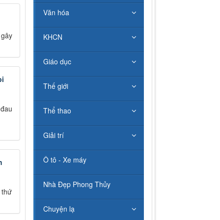
Văn hóa
 gây
KHCN
Giáo dục
bi
Thế giới
 đau
Thể thao
Giải trí
Ô tô - Xe máy
h
Nhà Đẹp Phong Thủy
 thứ
Chuyện lạ