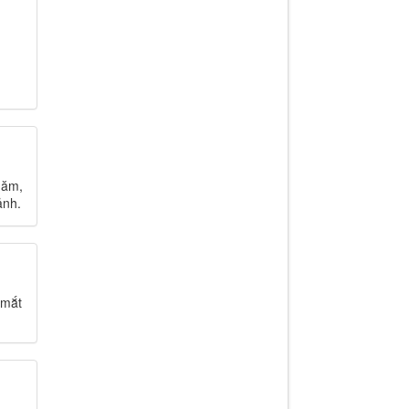
năm,
ảnh.
 mắt