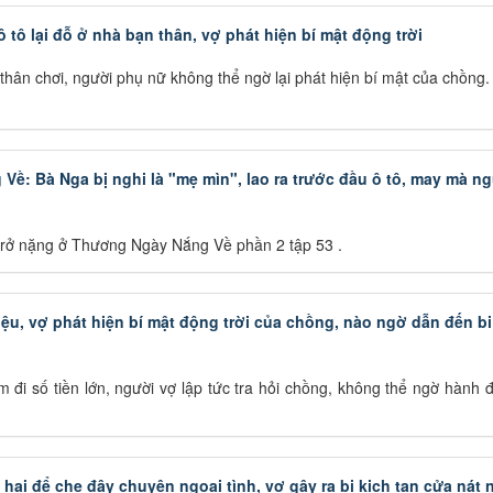
tô lại đỗ ở nhà bạn thân, vợ phát hiện bí mật động trời
hân chơi, người phụ nữ không thể ngờ lại phát hiện bí mật của chồng.
Về: Bà Nga bị nghi là "mẹ mìn", lao ra trước đầu ô tô, may mà n
trở nặng ở Thương Ngày Nắng Về phần 2 tập 53 .
iệu, vợ phát hiện bí mật động trời của chồng, nào ngờ dẫn đến bi
m đi số tiền lớn, người vợ lập tức tra hỏi chồng, không thể ngờ hành 
hại để che đậy chuyện ngoại tình, vợ gây ra bi kịch tan cửa nát 