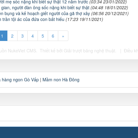
ời mẹ sốc nặng khi biết sự thật 12 năm trước
(03:34 23/01/2022)
 gian, người đàn ông sốc nặng khi biết sự thật
(04:48 18/01/2022)
rên bụng và kế hoạch giết người của gã thợ xây
(06:56 20/12/2021)
 trần tội ác của đứa con bất hiếu
(17:23 19/11/2021)
1
2
3
4
5
6
»
guồn
NukeViet CMS
.
Thiết kế bởi
Giải trượt băng nghệ thuật
.
|
Điều k
 hàng ngon Gò Vấp
|
Mầm non Hà Đông