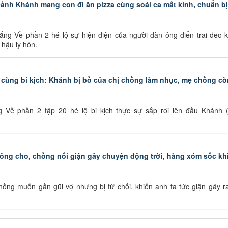
nh Khánh mang con đi ăn pizza cùng soái ca mắt kính, chuẩn bị 
g Về phần 2 hé lộ sự hiện diện của người đàn ông điển trai đeo k
hậu ly hôn.
cùng bi kịch: Khánh bị bồ của chị chồng làm nhục, mẹ chồng cò
Về phần 2 tập 20 hé lộ bi kịch thực sự sắp rơi lên đầu Khánh 
ông cho, chồng nổi giận gây chuyện động trời, hàng xóm sốc kh
hồng muốn gần gũi vợ nhưng bị từ chối, khiến anh ta tức giận gây r