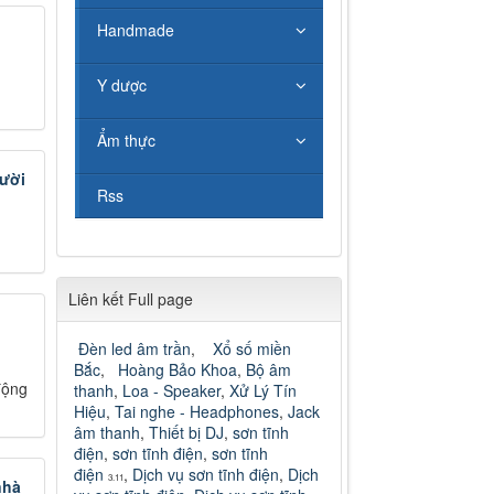
Handmade
Y dược
Ẩm thực
gười
Rss
Liên kết Full page
Đèn led âm trần
,
Xổ số miền
Bắc
,
Hoàng Bảo Khoa
,
Bộ âm
động
thanh
,
Loa - Speaker
,
Xử Lý Tín
Hiệu
,
Tai nghe - Headphones
,
Jack
âm thanh
,
Thiết bị DJ
,
sơn tĩnh
điện
,
sơn tĩnh điện
,
sơn tĩnh
điện
,
Dịch vụ sơn tĩnh điện
,
Dịch
3.11
nhà