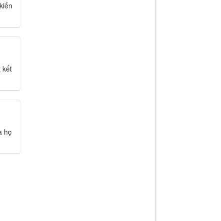
kiến
 kết
à họ