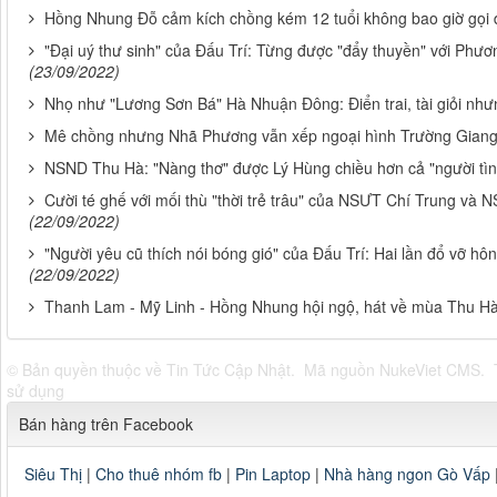
Hồng Nhung Đỗ cảm kích chồng kém 12 tuổi không bao giờ gọi đi
"Đại uý thư sinh" của Đấu Trí: Từng được "đẩy thuyền" với Phư
(23/09/2022)
Nhọ như "Lương Sơn Bá" Hà Nhuận Đông: Điển trai, tài giỏi nhưng
Mê chồng nhưng Nhã Phương vẫn xếp ngoại hình Trường Giang
NSND Thu Hà: "Nàng thơ" được Lý Hùng chiều hơn cả "người t
Cười té ghế với mối thù "thời trẻ trâu" của NSƯT Chí Trung và 
(22/09/2022)
"Người yêu cũ thích nói bóng gió" của Đấu Trí: Hai lần đổ vỡ h
(22/09/2022)
Thanh Lam - Mỹ Linh - Hồng Nhung hội ngộ, hát về mùa Thu Hà
© Bản quyền thuộc về
Tin Tức Cập Nhật
.
Mã nguồn
NukeViet CMS
.
sử dụng
Bán hàng trên Facebook
Siêu Thị
|
Cho thuê nhóm fb
|
Pin Laptop
|
Nhà hàng ngon Gò Vấp