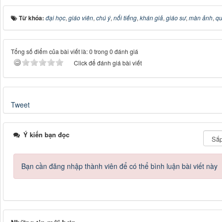
Từ khóa:
đại học
,
giáo viên
,
chú ý
,
nổi tiếng
,
khán giả
,
giáo sư
,
màn ảnh
,
qu
Tổng số điểm của bài viết là: 0 trong 0 đánh giá
Click để đánh giá bài viết
Tweet
Ý kiến bạn đọc
Bạn cần đăng nhập thành viên để có thể bình luận bài viết này