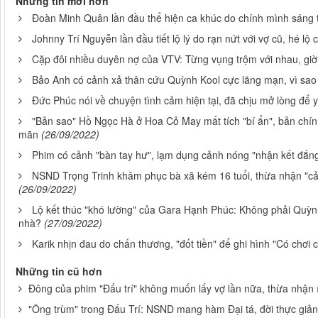
Những tin mới hơn
Đoàn Minh Quân lần đầu thể hiện ca khúc do chính mình sáng t
Johnny Trí Nguyễn lần đầu tiết lộ lý do rạn nứt với vợ cũ, hé lộ
Cặp đôi nhiều duyên nợ của VTV: Từng vụng trộm với nhau, giờ "
Bảo Anh có cảnh xả thân cứu Quỳnh Kool cực lãng mạn, vì sao
Đức Phúc nói về chuyện tình cảm hiện tại, đã chịu mở lòng để
"Bản sao" Hồ Ngọc Hà ở Hoa Cỏ May mất tích "bí ẩn", bản chính
mãn
(26/09/2022)
Phim có cảnh "bàn tay hư", lạm dụng cảnh nóng "nhận kết đắn
NSND Trọng Trinh khâm phục bà xã kém 16 tuổi, thừa nhận "cả
(26/09/2022)
Lộ kết thúc "khó lường" của Gara Hạnh Phúc: Không phải Quỳn
nhà?
(27/09/2022)
Karik nhịn đau do chấn thương, "đốt tiền" để ghi hình "Có chơi c
Những tin cũ hơn
Đông của phim "Đấu trí" không muốn lấy vợ lần nữa, thừa nhận 
"Ông trùm" trong Đấu Trí: NSND mang hàm Đại tá, đời thực giản