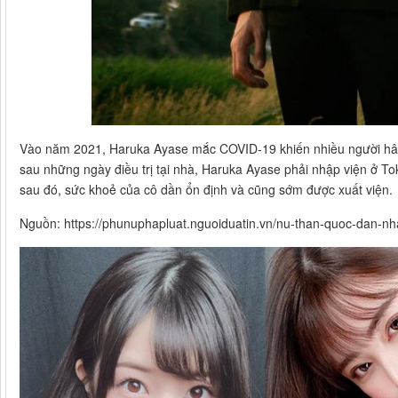
Vào năm 2021, Haruka Ayase mắc COVID-19 khiến nhiều người hâm m
sau những ngày điều trị tại nhà, Haruka Ayase phải nhập viện ở Tok
sau đó, sức khoẻ của cô dần ổn định và cũng sớm được xuất viện.
Nguồn: https://phunuphapluat.nguoiduatin.vn/nu-than-quoc-dan-nhat