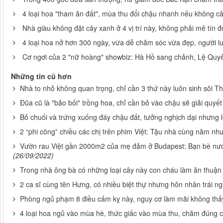
4 loại hoa "tham ăn đất", mùa thu đổi chậu nhanh nếu không c
Nhà giàu không đặt cây xanh ở 4 vị trí này, không phải mê tín đó
4 loại hoa nở hơn 300 ngày, vừa dễ chăm sóc vừa đẹp, người l
Cơ ngơi của 2 "nữ hoàng" showbiz: Hà Hồ sang chảnh, Lệ Quyên
Những tin cũ hơn
Nhà to nhỏ không quan trọng, chỉ cần 3 thứ này luôn sinh sôi Thầ
Đũa cũ là "bảo bối" trồng hoa, chỉ cần bỏ vào chậu sẽ giải quyế
Bỏ chuối và trứng xuống đáy chậu đất, tưởng nghịch dại nhưng 
2 “phi công” chiều các chị trên phim Việt: Tậu nhà cùng năm nh
Vườn rau Việt gần 2000m2 của mẹ đảm ở Budapest: Bạn bè nướ
(26/09/2022)
Trong nhà ông bà có những loại cây này con cháu làm ăn thuận 
2 ca sĩ cùng tên Hưng, có nhiều biệt thự nhưng hôn nhân trái ng
Phòng ngủ phạm 8 điều cấm kỵ này, nguy cơ làm mãi không thấy
4 loại hoa ngủ vào mùa hè, thức giấc vào mùa thu, chăm đúng c