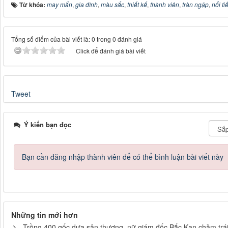
Từ khóa:
may mắn
,
gia đình
,
màu sắc
,
thiết kế
,
thành viên
,
tràn ngập
,
nổi ti
Tổng số điểm của bài viết là: 0 trong 0 đánh giá
Click để đánh giá bài viết
Tweet
Ý kiến bạn đọc
Bạn cần đăng nhập thành viên để có thể bình luận bài viết này
Những tin mới hơn
Trồng 400 gốc dưa sân thượng, nữ giám đốc Bắc Kạn chăm trái n