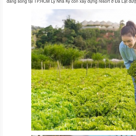
đang sống tại TP.HCM Lý Nhã Kỳ còn xây dựng resort ở Đà Lạt được