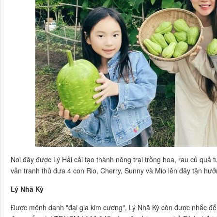
Nơi đây được Lý Hải cải tạo thành nông trại trồng hoa, rau củ quả t
vẫn tranh thủ đưa 4 con Rio, Cherry, Sunny và Mio lên đây tận hưở
Lý Nhã Kỳ
Được mệnh danh "đại gia kim cương", Lý Nhã Kỳ còn được nhắc đến l