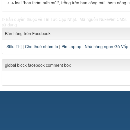
4 loại "hoa thơm nức mũi", trồng trên ban công mùi thơm nồng 
© Bản quyền thuộc về
Tin Tức Cập Nhật
.
Mã nguồn
NukeViet CMS
.
sử dụng
Bán hàng trên Facebook
Siêu Thị
|
Cho thuê nhóm fb
|
Pin Laptop
|
Nhà hàng ngon Gò Vấp
global block facebook comment box