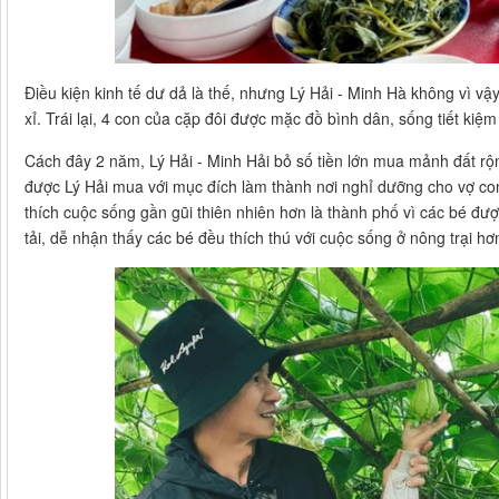
Điều kiện kinh tế dư dả là thế, nhưng Lý Hải - Minh Hà không vì 
xỉ. Trái lại, 4 con của cặp đôi được mặc đồ bình dân, sống tiết kiệm
Cách đây 2 năm, Lý Hải - Minh Hải bỏ số tiền lớn mua mảnh đất rộ
được Lý Hải mua với mục đích làm thành nơi nghỉ dưỡng cho vợ co
thích cuộc sống gần gũi thiên nhiên hơn là thành phố vì các bé đ
tải, dễ nhận thấy các bé đều thích thú với cuộc sống ở nông trại hơ