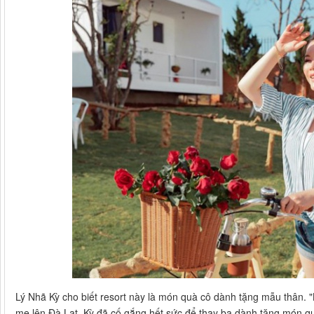
Lý Nhã Kỳ cho biết resort này là món quà cô dành tặng mẫu thân. 
mẹ lên Đà Lạt. Kỳ đã cố gắng hết sức để thay ba dành tặng món q