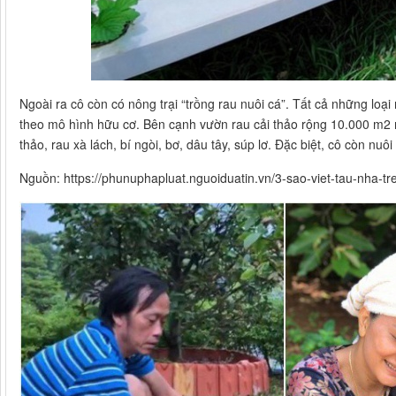
Ngoài ra cô còn có nông trại “trồng rau nuôi cá”. Tất cả những lo
theo mô hình hữu cơ. Bên cạnh vườn rau cải thảo rộng 10.000 m2 mà
thảo, rau xà lách, bí ngòi, bơ, dâu tây, súp lơ. Đặc biệt, cô còn nuô
Nguồn: https://phunuphapluat.nguoiduatin.vn/3-sao-viet-tau-nha-tre