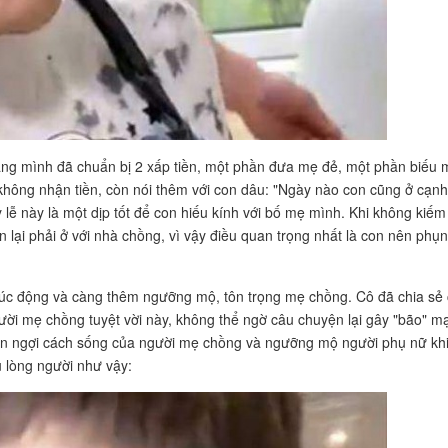
ằng mình đã chuẩn bị 2 xấp tiền, một phần đưa mẹ đẻ, một phần biếu 
không nhận tiền, còn nói thêm với con dâu: "Ngày nào con cũng ở cạnh
lễ này là một dịp tốt để con hiếu kính với bố mẹ mình. Khi không kiếm
ền lại phải ở với nhà chồng, vì vậy điều quan trọng nhất là con nên phụ
úc động và càng thêm ngưỡng mộ, tôn trọng mẹ chồng. Cô đã chia sẻ
ời mẹ chồng tuyệt vời này, không thể ngờ câu chuyện lại gây "bão" m
hen ngợi cách sống của người mẹ chồng và ngưỡng mộ người phụ nữ kh
u lòng người như vậy: