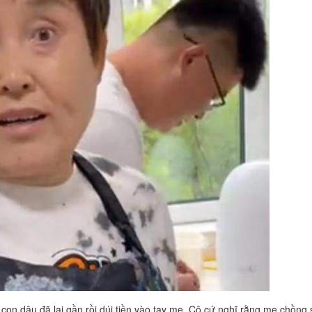
n dâu đã lại gần rồi dúi tiền vào tay mẹ. Cô cứ nghĩ rằng mẹ chồng 