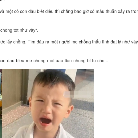
à một cô con dâu biết điều thì chẳng bao giờ có mâu thuẫn xảy ra tro
chồng tốt như vậy".
ực lấy chồng. Tìm đâu ra một người mẹ chồng thấu tình đạt lý như vậy
con-dau-bieu-me-chong-mot-xap-tien-nhung-bi-tu-cho...