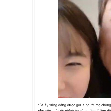
"Bà ấy xứng đáng được gọi là người mẹ chồng
như vậy, mặc dù chính họ cũng từng đi làm dâ