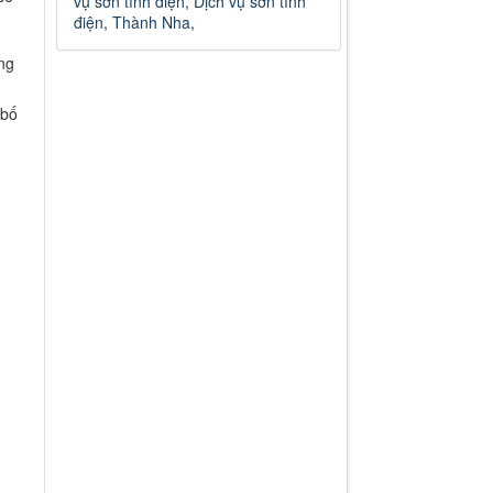
vụ sơn tĩnh điện
,
Dịch vụ sơn tĩnh
điện
,
Thành Nha
,
ằng
 bố