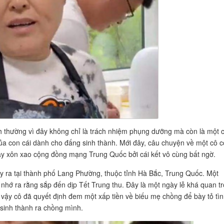
nh thường vì đây không chỉ là trách nhiệm phụng dưỡng mà còn là một 
 của con cái dành cho đấng sinh thành. Mới đây, câu chuyện về một cô 
ây xôn xao cộng đồng mạng Trung Quốc bởi cái kết vô cùng bất ngờ.
y ra tại thành phố Lang Phường, thuộc tỉnh Hà Bắc, Trung Quốc. Một
ô nhớ ra rằng sắp đến dịp Tết Trung thu. Đây là một ngày lễ khá quan t
ì vậy cô đã quyết định đem một xấp tiền về biếu mẹ chồng để bày tỏ tì
sinh thành ra chồng mình.