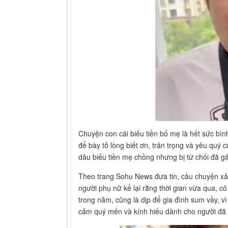
Chuyện con cái biếu tiền bố mẹ là hết sức bì
để bày tỏ lòng biết ơn, trân trọng và yêu quý
dâu biếu tiền mẹ chồng nhưng bị từ chối đã g
Theo trang Sohu News đưa tin, câu chuyện xả
người phụ nữ kể lại rằng thời gian vừa qua, c
trong năm, cũng là dịp để gia đình sum vầy, v
cảm quý mến và kính hiếu dành cho người đã 