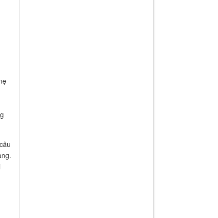
mẹ
ng
 câu
ạng.
i