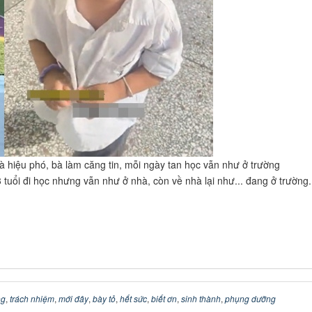
là hiệu phó, bà làm căng tin, mỗi ngày tan học vẫn như ở trường
 tuổi đi học nhưng vẫn như ở nhà, còn về nhà lại như... đang ở trường.
ng
,
trách nhiệm
,
mới đây
,
bày tỏ
,
hết sức
,
biết ơn
,
sinh thành
,
phụng dưỡng