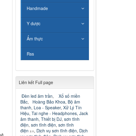
Handmade
Y dược
Ẩm thực
Rss
Liên kết Full page
Đèn led âm trần
,
Xổ số miền
Bắc
,
Hoàng Bảo Khoa
,
Bộ âm
thanh
,
Loa - Speaker
,
Xử Lý Tín
Hiệu
,
Tai nghe - Headphones
,
Jack
âm thanh
,
Thiết bị DJ
,
sơn tĩnh
điện
,
sơn tĩnh điện
,
sơn tĩnh
điện
,
Dịch vụ sơn tĩnh điện
,
Dịch
3.11
sẽ