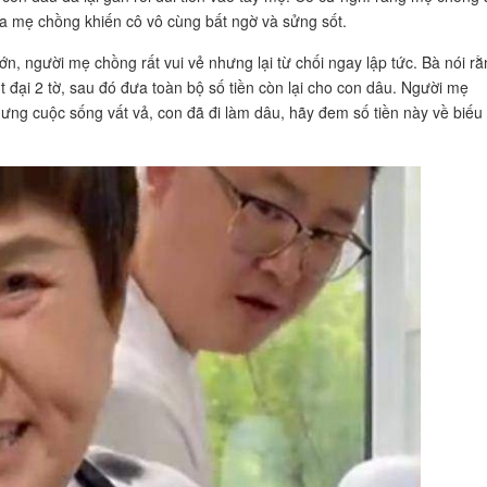
của mẹ chồng khiến cô vô cùng bất ngờ và sửng sốt.
lớn, người mẹ chồng rất vui vẻ nhưng lại từ chối ngay lập tức. Bà nói r
t đại 2 tờ, sau đó đưa toàn bộ số tiền còn lại cho con dâu. Người mẹ
hưng cuộc sống vất vả, con đã đi làm dâu, hãy đem số tiền này về biếu