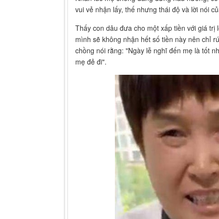
vui vẻ nhận lấy, thế nhưng thái độ và lời nói 
Thấy con dâu đưa cho một xấp tiền với giá trị 
mình sẽ không nhận hết số tiền này nên chỉ rú
chồng nói rằng: "Ngày lễ nghĩ đến mẹ là tốt n
mẹ đẻ đi".