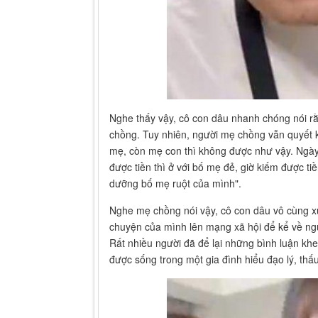
Nghe thấy vậy, cô con dâu nhanh chóng nói r
chồng. Tuy nhiên, người mẹ chồng vẫn quyết 
mẹ, còn mẹ con thì không được như vậy. Ngày 
được tiền thì ở với bố mẹ đẻ, giờ kiếm được ti
dưỡng bố mẹ ruột của mình".
Nghe mẹ chồng nói vậy, cô con dâu vô cùng x
chuyện của mình lên mạng xã hội để kể về ngư
Rất nhiều người đã để lại những bình luận k
được sống trong một gia đình hiểu đạo lý, thấ