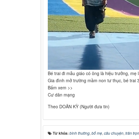
Bé trai đi mẫu giáo có ông là hiệu trưởng, mẹ 
Gia đình mở trường mầm non tư thục, bé trai 3
Bấm xem >>
Cư dân mạng
Theo DOÃN KỲ (Người đưa tin)
Từ khóa:
bình thường
,
bố mẹ
,
câu chuyện
,
trân trọ