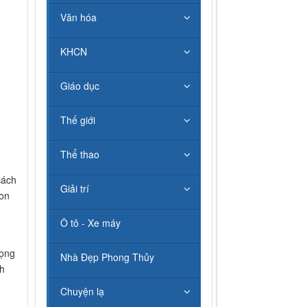
Văn hóa
KHCN
Giáo dục
Thế giới
Thể thao
cách
Giải trí
con
Ô tô - Xe máy
rọng
Nhà Đẹp Phong Thủy
nh
Chuyện lạ