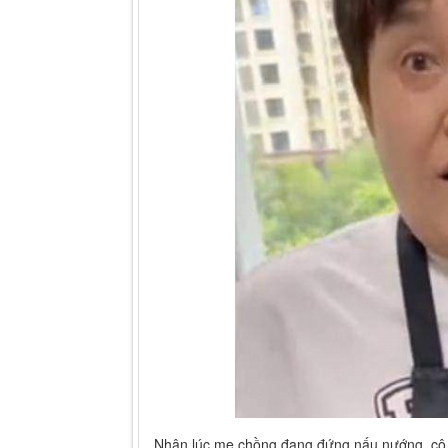
Nhân lúc mẹ chồng đang đứng nấu nướng, cô co