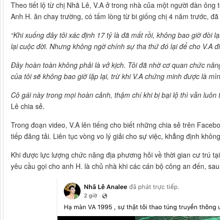
Theo tiết lộ từ chị Nhã Lê, V.A ở trong nhà của một người đàn ông 
Anh H. ăn chay trường, có tấm lòng từ bi giống chị 4 năm trước, đ
“Khi xuống đây tôi xác định 17 tỷ là đã mất rồi, không bao giờ đòi l
lại cuộc đời. Nhưng không ngờ chính sự tha thứ đó lại để cho V.A đ
Đây hoàn toàn không phải là vở kịch. Tôi đã nhờ cơ quan chức năn
của tôi sẽ không bao giờ lặp lại, trừ khi V.A chứng minh được là mìn
Cô gái này trong mọi hoàn cảnh, thậm chí khi bị bại lộ thì vẫn luô
Lê chia sẻ.
Trong đoạn video, V.A lên tiếng cho biết những chia sẻ trên Face
tiếp đăng tải. Liên tục vòng vo lý giải cho sự việc, khẳng định không
Khi được lực lượng chức năng địa phương hỏi về thời gian cư trú tạ
yêu cầu gọi cho anh H. là chủ nhà khi các cán bộ công an đến, sau