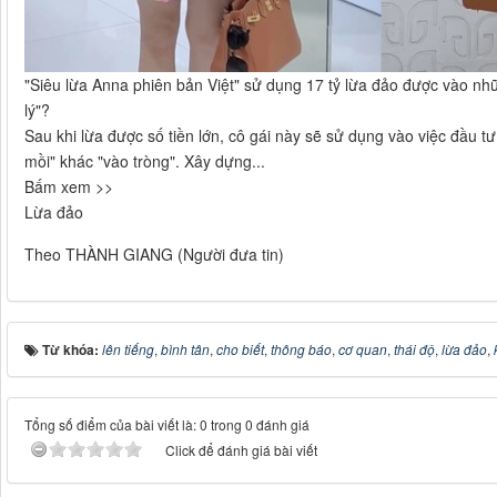
"Siêu lừa Anna phiên bản Việt" sử dụng 17 tỷ lừa đảo được vào nhữn
lý"?
Sau khi lừa được số tiền lớn, cô gái này sẽ sử dụng vào việc đầu t
mồi" khác "vào tròng". Xây dựng...
Bấm xem >>
Lừa đảo
Theo THÀNH GIANG (Người đưa tin)
Từ khóa:
lên tiếng
,
bình tân
,
cho biết
,
thông báo
,
cơ quan
,
thái độ
,
lừa đảo
,
Tổng số điểm của bài viết là: 0 trong 0 đánh giá
Click để đánh giá bài viết