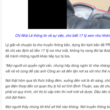
Chị Nhã Lê thông tin về sự việc, cho biết 17 tỷ xem như k
Lý giải về chuyện bị cho truyền thông bẩn, dựng lên kịch bản để P
đó chị xác định số tiền 17 tỷ coi như mất, không hy vọng đòi lại 
để tránh những người khác tiếp tục bị lừa.
“Mọi người có quyền nghi vấn, nhưng hãy dùng ngôn từ nhẹ nhàng để 
vất vả vô cùng để các anh Công an xã đến tận nơi xa xôi như thế n
Nói thật hôm qua tôi thức trắng đêm, xuống đến nơi là 4h sáng, ch
gọi điện thoại đến cơ quan thụ lý hồ sơ tỉnh Bình Thuận, sau đó c
phải có quy trình, chỉ thị từ cấp trên thì mới mời về được. Đầu tiên l
chờ đợi thêm.
Mọi người thấy chúng tôi khổ sở thế nào không. Nói truyền thông bẩn