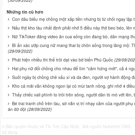
Những tin cũ hơn
Con dâu biếu mẹ chồng một xấp tiền nhưng bị từ chối ngay lập tứ
Nấu thịt kho tàu nhất định phải nhớ 5 điều này thịt beo béo, l
Nữ TikToker đăng video ăn cua sống còn đang bò, dân mạng than
Bí ẩn xác ướp cung nữ mang thai bị chôn sống trong lăng mộ: T
(29/09/2022)
Phát hiện nhiều thi thể trôi dạt vào bờ biển Phú Quốc
(29/09/202
Hai phụ nữ đổi chồng cho nhau để tìm "cảm hứng mới", cả 4 ng
Suốt ngày bị chồng chê xấu xí và da đen, người vợ hành động 
Kho cá mãi vẫn không ngon lại có mùi tanh nồng, ghi nhớ 4 đi
Thấy chiếc vali phình to trôi trên sông, người dân tò mò vớt lên
Bé trai tranh chỗ trên tàu, sờ nắn vị trí nhạy cảm của người phụ 
án dữ dội
(28/09/2022)
© Bản quyền thuộc về
Tin Tức Cập Nhật
.
Mã nguồn
NukeViet CMS
.
sử dụng