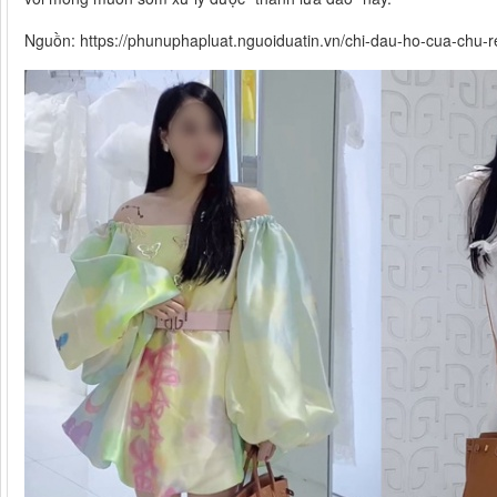
Nguồn: https://phunuphapluat.nguoiduatin.vn/chi-dau-ho-cua-chu-re