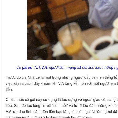
Cô gái tên N.T.V.A, người làm mạng xã hội xôn xao những n
Trước đó chị Nhã Lê là một trong những người đầu tiên lên tiếng tố 
việc xảy ra cách đây 4 năm khi V.A từng kết hôn với một người em tr
tiền.
Chiêu thức cô gái này sử dụng là tạo dựng vẻ ngoài giàu có, sang t
tiêu. Sau đó tạo lòng tin với “con mồi” và từ từ lừa đảo những khoả
V.A lừa đảo tình cảm đến tiền bạc tăng lên liên tục. Nhiều người đ
với mong muốn sớm xử lý được “thánh lừa đảo” này.