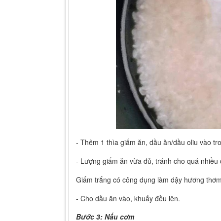
- Thêm 1 thìa giấm ăn, dầu ăn/dầu oliu vào tr
- Lượng giấm ăn vừa đủ, tránh cho quá nhiều
Giấm trắng có công dụng làm dậy hương thơm 
- Cho dầu ăn vào, khuấy đều lên.
Bước 3: Nấu cơm