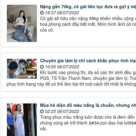
Nặng gần 70kg, cô gái liên tục đưa ra gợi ý 
18:37 06/07/2022
Cô gái sở hữu cân nặng 68kg khiến nhiều cộng 
hoá phong cách đầy bắt mắt. Nhìn hình ảnh cô nàn
của cô.
Chuyên gia tâm lý chỉ cách khắc phục tình trạ
10:55 06/07/2022
Khi bước vào phòng thi, đa số các thí sinh đều g
PGS. TS Trần Thanh Nam, chuyên gia tâm lý, Trư
phục tình trạng này để có thể làm bài thi một cách tốt nhất là khôn
Mùa hè diện đồ màu trắng là chuẩn, nhưng nh
02:25 06/07/2022
Trang phục màu trắng luôn được cho là đem đến v
chúng cũng sẽ trở thành &#34;con dao hai lưỡi&#
vải.