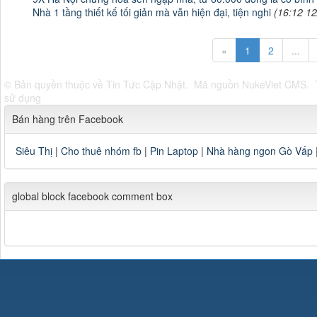
Nhà 1 tầng thiết kế tối giản mà vẫn hiện đại, tiện nghi
(16:12 12
«
1
2
...
© Bản quyền thuộc về
Tin Tức Cập Nhật
.
Mã nguồn
NukeViet CMS
.
sử dụng
Bán hàng trên Facebook
Siêu Thị
|
Cho thuê nhóm fb
|
Pin Laptop
|
Nhà hàng ngon Gò Vấp
global block facebook comment box