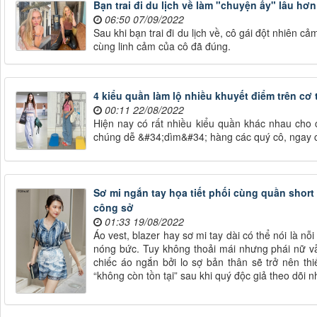
Bạn trai đi du lịch về làm "chuyện ấy" lâu hơn
06:50 07/09/2022
Sau khi bạn trai đi du lịch về, cô gái đột nhiên cả
cùng linh cảm của cô đã đúng.
4 kiểu quần làm lộ nhiều khuyết điểm trên cơ 
00:11 22/08/2022
Hiện nay có rất nhiều kiểu quần khác nhau cho c
chúng dễ &#34;dìm&#34; hàng các quý cô, ngay c
Sơ mi ngắn tay họa tiết phối cùng quần short
công sở
01:33 19/08/2022
Áo vest, blazer hay sơ mi tay dài có thể nói là 
nóng bức. Tuy không thoải mái nhưng phái nữ v
chiếc áo ngắn bởi lo sợ bản thân sẽ trở nên thi
“không còn tồn tại” sau khi quý độc giả theo dõi n