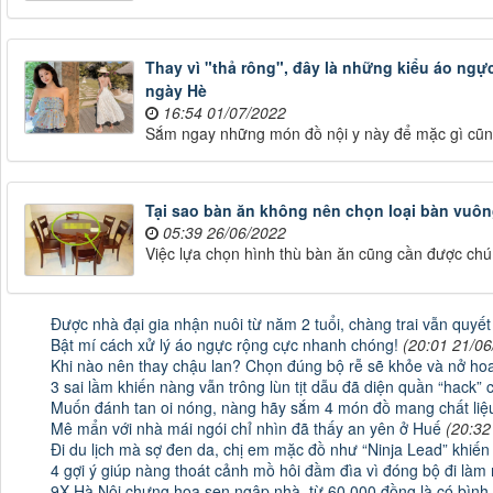
Thay vì "thả rông", đây là những kiểu áo ng
ngày Hè
16:54 01/07/2022
Sắm ngay những món đồ nội y này để mặc gì cũng
Tại sao bàn ăn không nên chọn loại bàn vuô
05:39 26/06/2022
Việc lựa chọn hình thù bàn ăn cũng cần được chú
Được nhà đại gia nhận nuôi từ năm 2 tuổi, chàng trai vẫn quyết
Bật mí cách xử lý áo ngực rộng cực nhanh chóng!
(20:01 21/06
Khi nào nên thay chậu lan? Chọn đúng bộ rễ sẽ khỏe và nở ho
3 sai lầm khiến nàng vẫn trông lùn tịt dẫu đã diện quần “hack” 
Muốn đánh tan oi nóng, nàng hãy sắm 4 món đồ mang chất liệu
Mê mẩn với nhà mái ngói chỉ nhìn đã thấy an yên ở Huế
(20:32
Đi du lịch mà sợ đen da, chị em mặc đồ như “Ninja Lead” khiến 
4 gợi ý giúp nàng thoát cảnh mồ hôi đầm đìa vì đóng bộ đi làm
9X Hà Nội chưng hoa sen ngập nhà, từ 60.000 đồng là có bình