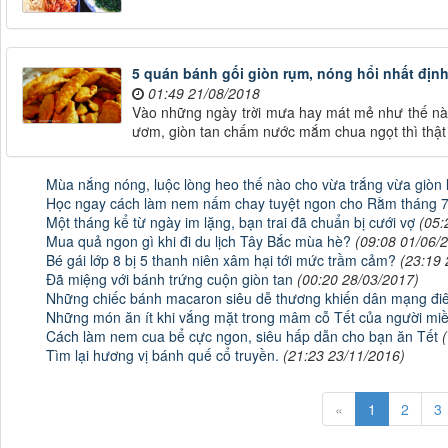
5 quán bánh gối giòn rụm, nóng hổi nhất địn
01:49 21/08/2018
Vào những ngày trời mưa hay mát mẻ như thế này
ươm, giòn tan chấm nước mắm chua ngọt thì thật l
Mùa nắng nóng, luộc lòng heo thế nào cho vừa trắng vừa giòn 
Học ngay cách làm nem nấm chay tuyệt ngon cho Rằm tháng 
Một tháng kể từ ngày im lặng, bạn trai đã chuẩn bị cưới vợ
(05:
Mua quả ngon gì khi đi du lịch Tây Bắc mùa hè?
(09:08 01/06/
Bé gái lớp 8 bị 5 thanh niên xâm hại tới mức trầm cảm?
(23:19 
Đã miệng với bánh trứng cuộn giòn tan
(00:20 28/03/2017)
Những chiếc bánh macaron siêu dễ thương khiến dân mạng đi
Những món ăn ít khi vắng mặt trong mâm cỗ Tết của người mi
Cách làm nem cua bể cực ngon, siêu hấp dẫn cho bạn ăn Tết
Tìm lại hương vị bánh quế cổ truyền.
(21:23 23/11/2016)
«
1
2
3