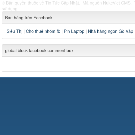
© Bản quyền thuộc về
Tin Tức Cập Nhật
.
Mã nguồn
NukeViet CMS
.
sử dụng
Bán hàng trên Facebook
Siêu Thị
|
Cho thuê nhóm fb
|
Pin Laptop
|
Nhà hàng ngon Gò Vấp
global block facebook comment box