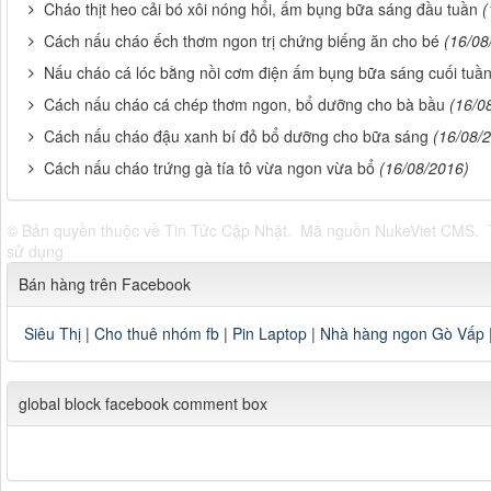
Cháo thịt heo cải bó xôi nóng hổi, ấm bụng bữa sáng đầu tuần
(
Cách nấu cháo ếch thơm ngon trị chứng biếng ăn cho bé
(16/08
Nấu cháo cá lóc bằng nồi cơm điện ấm bụng bữa sáng cuối tuầ
Cách nấu cháo cá chép thơm ngon, bổ dưỡng cho bà bầu
(16/0
Cách nấu cháo đậu xanh bí đỏ bổ dưỡng cho bữa sáng
(16/08/
Cách nấu cháo trứng gà tía tô vừa ngon vừa bổ
(16/08/2016)
© Bản quyền thuộc về
Tin Tức Cập Nhật
.
Mã nguồn
NukeViet CMS
.
sử dụng
Bán hàng trên Facebook
Siêu Thị
|
Cho thuê nhóm fb
|
Pin Laptop
|
Nhà hàng ngon Gò Vấp
global block facebook comment box