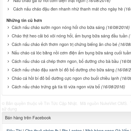
Nấu cháo gà từ nồi cơm điện thật ngon
(16/08/2016)
Cách nấu cháo đậu đen nhanh nhừ thanh mát cho ngày hè
(16
Những tin cũ hơn
Cách nấu cháo sườn ngon nóng hổi cho bữa sáng
(16/08/2016)
Cháo thịt heo cải bó xôi nóng hổi, ấm bụng bữa sáng đầu tuần
(
Cách nấu cháo ếch thơm ngon trị chứng biếng ăn cho bé
(16/08
Nấu cháo cá lóc bằng nồi cơm điện ấm bụng bữa sáng cuối tuầ
Cách nấu cháo cá chép thơm ngon, bổ dưỡng cho bà bầu
(16/0
Cách nấu cháo đậu xanh bí đỏ bổ dưỡng cho bữa sáng
(16/08/
Cháo cá hồi bí đỏ bổ dưỡng cực ngon cho buổi chiều lạnh
(16/0
Cách nấu cháo trứng gà tía tô vừa ngon vừa bổ
(16/08/2016)
© Bản quyền thuộc về
Tin Tức Cập Nhật
.
Mã nguồn
NukeViet CMS
.
sử dụng
Bán hàng trên Facebook
Siêu Thị
|
Cho thuê nhóm fb
|
Pin Laptop
|
Nhà hàng ngon Gò Vấp