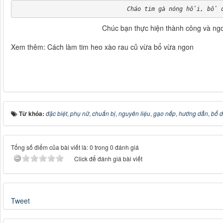
Cháo tim gà nóng hổi, bổ d
Chúc bạn thực hiện thành công và ngo
Xem thêm: Cách làm tim heo xào rau củ vừa bổ vừa ngon
Từ khóa:
đặc biệt
,
phụ nữ
,
chuẩn bị
,
nguyên liệu
,
gạo nếp
,
hướng dẫn
,
bổ 
Tổng số điểm của bài viết là: 0 trong 0 đánh giá
Click để đánh giá bài viết
Tweet