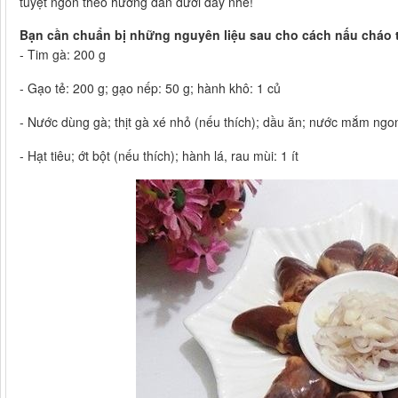
tuyệt ngon theo hướng dẫn dưới đây nhé!
Bạn cần chuẩn bị những nguyên liệu sau cho cách nấu cháo t
- Tim gà: 200 g
- Gạo tẻ: 200 g; gạo nếp: 50 g; hành khô: 1 củ
- Nước dùng gà; thịt gà xé nhỏ (nếu thích); dầu ăn; nước mắm ngo
- Hạt tiêu; ớt bột (nếu thích); hành lá, rau mùi: 1 ít