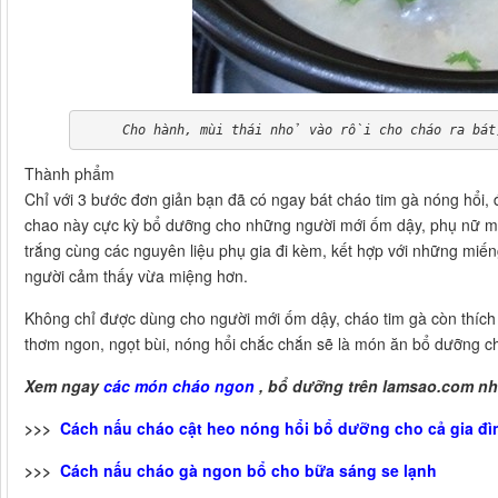
Cho hành, mùi thái nhỏ vào rồi cho cháo ra bát
Thành phẩm
Chỉ với 3 bước đơn giản bạn đã có ngay bát cháo tim gà nóng hổi,
chao này cực kỳ bổ dưỡng cho những người mới ốm dậy, phụ nữ ma
trắng cùng các nguyên liệu phụ gia đi kèm, kết hợp với những miế
người cảm thấy vừa miệng hơn.
Không chỉ được dùng cho người mới ốm dậy, cháo tim gà còn thíc
thơm ngon, ngọt bùi, nóng hổi chắc chắn sẽ là món ăn bổ dưỡng c
Xem ngay
các món cháo ngon
, bổ dưỡng trên lamsao.com nh
>>>
Cách nấu cháo cật heo nóng hổi bổ dưỡng cho cả gia đì
>>>
Cách nấu cháo gà ngon bổ cho bữa sáng se lạnh