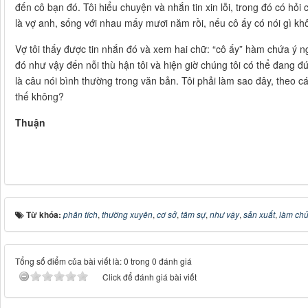
đến cô bạn đó.
Tôi hiểu chuyện và nhắn tin xin lỗi, trong đó có hỏ
là vợ anh, sống với nhau mấy mươi năm rồi, nếu cô ấy có nói gì khô
Vợ tôi thấy được tin nhắn đó và xem hai chữ: “cô ấy” hàm chứa ý 
đó như vậy đến nỗi thù hận tôi và hiện giờ chúng tôi có thể đang đứ
là câu nói bình thường trong văn bản. Tôi phải làm sao đây
, theo c
thế không?
Thuận
Từ khóa:
phân tích
,
thường xuyên
,
cơ sở
,
tâm sự
,
như vậy
,
sản xuất
,
làm ch
Tổng số điểm của bài viết là: 0 trong 0 đánh giá
Click để đánh giá bài viết