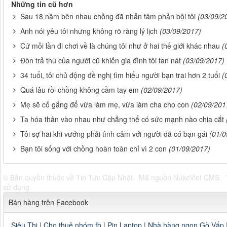
Những tin cũ hơn
Sau 18 năm bên nhau chồng đã nhẫn tâm phản bội tôi
(03/09/2
Anh nói yêu tôi nhưng không rõ ràng lý lịch
(03/09/2017)
Cứ mỗi lần đi chơi về là chúng tôi như ở hai thế giới khác nhau
(
Đòn trả thù của người cũ khiến gia đình tôi tan nát
(03/09/2017)
34 tuổi, tôi chủ động đề nghị tìm hiểu người bạn trai hơn 2 tuổi
(
Quá lâu rồi chồng không cầm tay em
(02/09/2017)
Mẹ sẽ cố gắng để vừa làm mẹ, vừa làm cha cho con
(02/09/201
Ta hóa thân vào nhau như chẳng thể có sức mạnh nào chia cắt
Tôi sợ hãi khi vướng phải tình cảm với người đã có bạn gái
(01/0
Bạn tôi sống với chồng hoàn toàn chỉ vì 2 con
(01/09/2017)
© Bản quyền thuộc về
Tin Tức Cập Nhật
.
Mã nguồn
NukeViet CMS
.
sử dụng
Bán hàng trên Facebook
Siêu Thị
|
Cho thuê nhóm fb
|
Pin Laptop
|
Nhà hàng ngon Gò Vấp