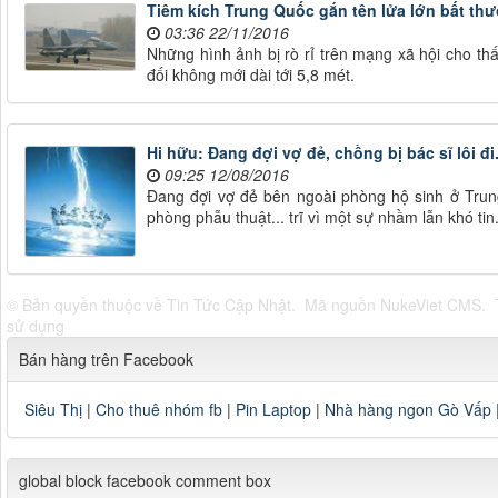
Tiêm kích Trung Quốc gắn tên lửa lớn bất th
03:36 22/11/2016
Những hình ảnh bị rò rỉ trên mạng xã hội cho th
đối không mới dài tới 5,8 mét.
Hi hữu: Đang đợi vợ đẻ, chồng bị bác sĩ lôi đi.
09:25 12/08/2016
Đang đợi vợ đẻ bên ngoài phòng hộ sinh ở Trun
phòng phẫu thuật... trĩ vì một sự nhầm lẫn khó tin
© Bản quyền thuộc về
Tin Tức Cập Nhật
.
Mã nguồn
NukeViet CMS
.
sử dụng
Bán hàng trên Facebook
Siêu Thị
|
Cho thuê nhóm fb
|
Pin Laptop
|
Nhà hàng ngon Gò Vấp
global block facebook comment box