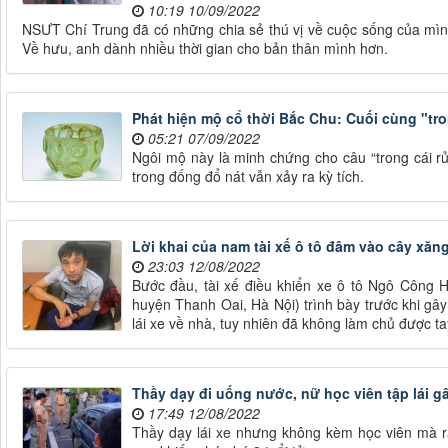
10:19 10/09/2022
NSƯT Chí Trung đã có những chia sẻ thú vị về cuộc sống của mình s
Về hưu, anh dành nhiều thời gian cho bản thân mình hơn.
Phát hiện mộ cổ thời Bắc Chu: Cuối cùng "tro
05:21 07/09/2022
Ngôi mộ này là minh chứng cho câu “trong cái r
trong đống đổ nát vẫn xảy ra kỳ tích.
Lời khai của nam tài xế ô tô đâm vào cây xăn
23:03 12/08/2022
Bước đầu, tài xế điều khiển xe ô tô Ngô Công H
huyện Thanh Oai, Hà Nội) trình bày trước khi gây
lái xe về nhà, tuy nhiên đã không làm chủ được tay
Thầy dạy đi uống nước, nữ học viên tập lái gâ
17:49 12/08/2022
Thầy dạy lái xe nhưng không kèm học viên mà ra