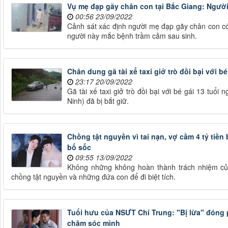
Vụ mẹ đạp gãy chân con tại Bắc Giang: Ngườ
00:56 23/09/2022
Cảnh sát xác định người mẹ đạp gãy chân con có
người này mắc bệnh trầm cảm sau sinh.
Chân dung gã tài xế taxi giở trò đồi bại với bé
23:17 20/09/2022
Gã tài xế taxi giở trò đồi bại với bé gái 13 tuổ
Ninh) đã bị bắt giữ.
Chồng tật nguyền vì tai nạn, vợ cầm 4 tỷ tiền
bố sốc
09:55 13/09/2022
Không những không hoàn thành trách nhiệm của
chồng tật nguyền và những đứa con để đi biệt tích.
Tuổi hưu của NSƯT Chí Trung: "Bị lừa" đóng 
chăm sóc mình