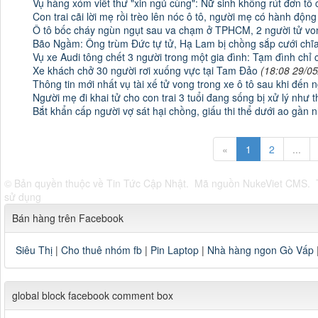
Vụ hàng xóm viết thư "xin ngủ cùng": Nữ sinh không rút đơn tố 
Con trai cãi lời mẹ rồi trèo lên nóc ô tô, người mẹ có hành động
Ô tô bốc cháy ngùn ngụt sau va chạm ở TPHCM, 2 người tử vo
Bão Ngầm: Ông trùm Đức tự tử, Hạ Lam bị chồng sắp cưới chĩa 
Vụ xe Audi tông chết 3 người trong một gia đình: Tạm đình ch
Xe khách chở 30 người rơi xuống vực tại Tam Đảo
(18:08 29/0
Thông tin mới nhất vụ tài xế tử vong trong xe ô tô sau khi đến 
Người mẹ đi khai tử cho con trai 3 tuổi đang sống bị xử lý như 
Bắt khẩn cấp người vợ sát hại chồng, giấu thi thể dưới ao gần 
«
1
2
...
© Bản quyền thuộc về
Tin Tức Cập Nhật
.
Mã nguồn
NukeViet CMS
.
sử dụng
Bán hàng trên Facebook
Siêu Thị
|
Cho thuê nhóm fb
|
Pin Laptop
|
Nhà hàng ngon Gò Vấp
global block facebook comment box