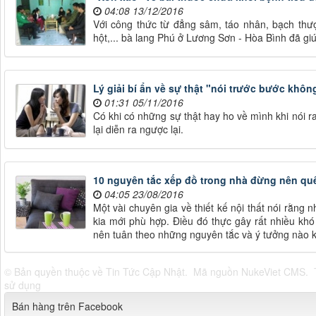
04:08 13/12/2016
Với công thức từ đẳng sâm, táo nhân, bạch thược
hột,... bà lang Phú ở Lương Sơn - Hòa Bình đã g
Lý giải bí ẩn về sự thật "nói trước bước khôn
01:31 05/11/2016
Có khi có những sự thật hay ho về mình khi nói r
lại diễn ra ngược lại.
10 nguyên tắc xếp đồ trong nhà đừng nên qu
04:05 23/08/2016
Một vài chuyên gia về thiết kế nội thất nói rằng 
kia mới phù hợp. Điều đó thực gây rất nhiều khó
nên tuân theo những nguyên tắc và ý tưởng nào kh
© Bản quyền thuộc về
Tin Tức Cập Nhật
.
Mã nguồn
NukeViet CMS
.
sử dụng
Bán hàng trên Facebook