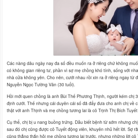
Các nàng dâu ngày nay đa số đều muốn ra ở riêng chứ không muố
có không gian riêng tư, phần vì sợ mẹ chồng khó tính, sống với nh
nhà cửa không yên. Cho nên, cưới nhau rồi xin ra ở riêng ngay từ 
Nguyễn Ngọc Tường Vân (30 tuổi).
Hồi mới quen chồng là anh Bùi Thế Phương Thịnh, người kém chị 3 t
định cưới. Thế nhưng cái duyên cái số đã đẩy đưa cho anh chị về c
thật với anh Thịnh và mẹ chồng tương lai là cô Trịnh Thị Bích Tuyế
Cụ thể, chị bị u nang buồng trứng. Dẫu biết bệnh từ sớm nhưng chị
sau đó chị cũng được cô Tuyết động viên, khuyên nhủ hết lời. Sợ r
cũng thẳng thắn hỏi mẹ chồng tương lai trước, nhưng những lời cô 