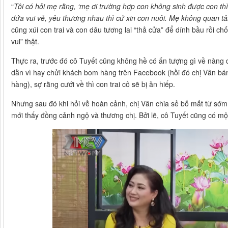
“
Tôi có hỏi mẹ rằng, ‘mẹ ơi trường hợp con không sinh được con thì
đứa vui vẻ, yêu thương nhau thì cứ xin con nuôi. Mẹ không quan tâ
cũng xúi con trai và con dâu tương lai “thả cửa” để dính bầu rồi ch
vui” thật.
Thực ra, trước đó cô Tuyết cũng không hề có ấn tượng gì về nàng d
dằn vì hay chửi khách bom hàng trên Facebook (hồi đó chị Vân bá
hàng), sợ rằng cưới về thì con trai cô sẽ bị ăn hiếp.
Nhưng sau đó khi hỏi về hoàn cảnh, chị Vân chia sẻ bố mất từ sớm,
mới thấy đồng cảnh ngộ và thương chị. Bởi lẽ, cô Tuyết cũng có mộ