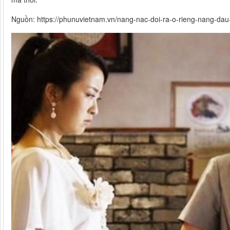
Nguồn: https://phunuvietnam.vn/nang-nac-doi-ra-o-rieng-nang-dau-t