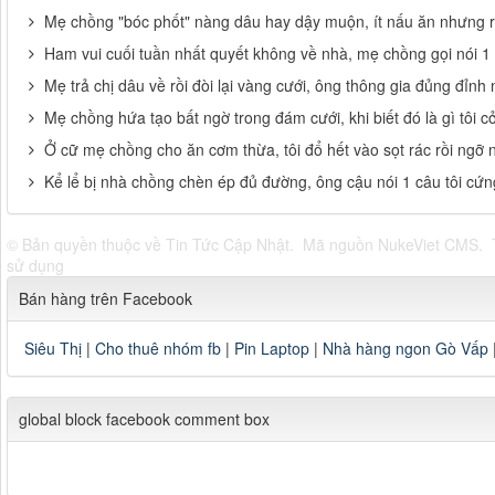
Mẹ chồng "bóc phốt" nàng dâu hay dậy muộn, ít nấu ăn nhưng 
Ham vui cuối tuần nhất quyết không về nhà, mẹ chồng gọi nói 1 
Mẹ trả chị dâu về rồi đòi lại vàng cưới, ông thông gia đủng đỉnh
Mẹ chồng hứa tạo bất ngờ trong đám cưới, khi biết đó là gì tôi cởi
Ở cữ mẹ chồng cho ăn cơm thừa, tôi đổ hết vào sọt rác rồi ngỡ 
Kể lể bị nhà chồng chèn ép đủ đường, ông cậu nói 1 câu tôi cứ
© Bản quyền thuộc về
Tin Tức Cập Nhật
.
Mã nguồn
NukeViet CMS
.
sử dụng
Bán hàng trên Facebook
Siêu Thị
|
Cho thuê nhóm fb
|
Pin Laptop
|
Nhà hàng ngon Gò Vấp
global block facebook comment box