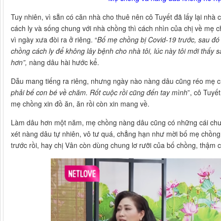
Tuy nhiên, vì sẵn có căn nhà cho thuê nên cô Tuyết đã lấy lại nhà c
cách ly và sống chung với nhà chồng thì cách nhìn của chị về mẹ c
vì ngày xưa đòi ra ở riêng. “
Bố mẹ chồng bị Covid-19 trước, sau đó
chồng cách ly để không lây bệnh cho nhà tôi, lúc này tôi mới thấy 
hơn”,
nàng dâu hài hước kể.
Dẫu mang tiếng ra riêng, nhưng ngày nào nàng dâu cũng réo mẹ 
phải bế con bé về chăm. Rốt cuộc rồi cũng đến tay mình
”, cô Tuyế
mẹ chồng xin đồ ăn, ăn rồi còn xin mang về.
Làm dâu hơn một năm, mẹ chồng nàng dâu cũng có những cái chưa
xét nàng dâu tự nhiên, vô tư quá, chẳng hạn như mời bố mẹ chồ
trước rồi, hay chị Vân còn dùng chung lơ rưỡi của bố chồng, thậm