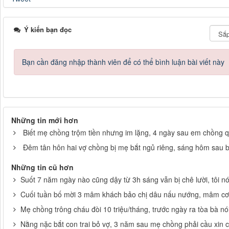
Ý kiến bạn đọc
Bạn cần đăng nhập thành viên để có thể bình luận bài viết này
Những tin mới hơn
Biết mẹ chồng trộm tiền nhưng im lặng, 4 ngày sau em chồng qu
Đêm tân hôn hai vợ chồng bị mẹ bắt ngủ riêng, sáng hôm sau bà
Những tin cũ hơn
Suốt 7 năm ngày nào cũng dậy từ 3h sáng vẫn bị chê lười, tôi n
Cuối tuần bố mời 3 mâm khách bảo chị dâu nấu nướng, mâm cơm
Mẹ chồng trông cháu đòi 10 triệu/tháng, trước ngày ra tòa bà n
Nằng nặc bắt con trai bỏ vợ, 3 năm sau mẹ chồng phải cầu xin 