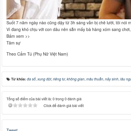
Suốt 7 năm ngày nào cũng dậy từ 3h sáng vẫn bị chê lười, tôi nói
Vì đang khó chịu với con dâu nên sẵn mấy bà hàng xóm sang chơi, 
Bấm xem >>
Tâm sự
Theo Cẩm Tú (Phụ Nữ Việt Nam)
Từ khóa:
đa số
,
xung đột
,
riêng tư
,
không gian
,
mâu thuẫn
,
nảy sinh
,
lâu ng
Tổng số điểm của bài viết là: 0 trong 0 đánh giá
Click để đánh giá bài viết
Tweet