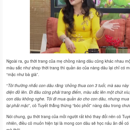
Ngoài ra, gu thời trang của mẹ chồng nàng dâu cũng khác nhau mộ
màu sắc như shop thời trang thì quần áo của nàng dâu lại chỉ có m
“mặc như bà già”.
“
Tôi thường nhắc con dâu rằng ‘chồng thua con 3 tuổi, mà sau này 
diện đồ lên. Đi đâu cũng phải trang điểm, màu sắc lên một chút xí
con dâu không nghe. Tôi đi mua quần áo cho con dâu, nhưng mua 10
lại phải mặc
”, cô Tuyết thẳng thừng “bóc phốt” nàng dâu trong ch
Nói chung, gu thời trang của mỗi người rất khó thay đổi nên cô Tu
nhiên, điều cô muốn hiện tại là mong con dâu sẽ học nấu ăn để c
mà thôi.