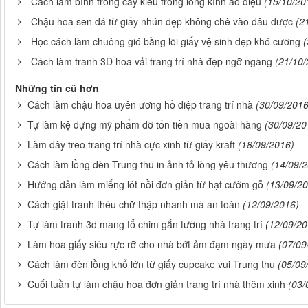
Cách làm bình trồng cây kiểu trong lồng kính ảo diệu
(15/10/20
Chậu hoa sen đá từ giấy nhún đẹp không chê vào đâu được
(2
Học cách làm chuông gió bằng lõi giấy vệ sinh đẹp khó cưỡng
(
Cách làm tranh 3D hoa vải trang trí nhà đẹp ngỡ ngàng
(21/10/
Những tin cũ hơn
Cách làm chậu hoa uyên ương hồ điệp trang trí nhà
(30/09/2016
Tự làm kệ đựng mỹ phẩm đỡ tốn tiền mua ngoài hàng
(30/09/20
Làm dây treo trang trí nhà cực xinh từ giấy kraft
(18/09/2016)
Cách làm lồng đèn Trung thu in ảnh tỏ lòng yêu thương
(14/09/
Hướng dẫn làm miếng lót nồi đơn giản từ hạt cườm gỗ
(13/09/2
Cách giặt tranh thêu chữ thập nhanh mà an toàn
(12/09/2016)
Tự làm tranh 3d mang tổ chim gắn tường nhà trang trí
(12/09/20
Làm hoa giấy siêu rực rỡ cho nhà bớt ảm đạm ngày mưa
(07/09
Cách làm đèn lồng khổ lớn từ giấy cupcake vui Trung thu
(05/09
Cuối tuần tự làm chậu hoa đơn giản trang trí nhà thêm xinh
(03/