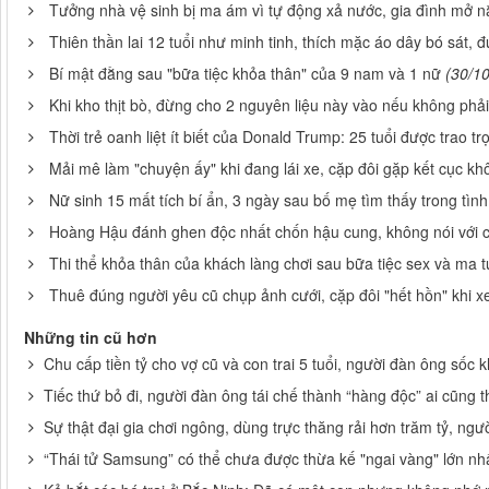
Tưởng nhà vệ sinh bị ma ám vì tự động xả nước, gia đình mở n
Thiên thần lai 12 tuổi như minh tinh, thích mặc áo dây bó sát,
Bí mật đằng sau "bữa tiệc khỏa thân" của 9 nam và 1 nữ
(30/1
Khi kho thịt bò, đừng cho 2 nguyên liệu này vào nếu không phải 
Thời trẻ oanh liệt ít biết của Donald Trump: 25 tuổi được trao tr
Mải mê làm "chuyện ấy" khi đang lái xe, cặp đôi gặp kết cục kh
Nữ sinh 15 mất tích bí ẩn, 3 ngày sau bố mẹ tìm thấy trong tình
Hoàng Hậu đánh ghen độc nhất chốn hậu cung, không nói với ch
Thi thể khỏa thân của khách làng chơi sau bữa tiệc sex và ma t
Thuê đúng người yêu cũ chụp ảnh cưới, cặp đôi "hết hồn" khi
Những tin cũ hơn
Chu cấp tiền tỷ cho vợ cũ và con trai 5 tuổi, người đàn ông sốc
Tiếc thứ bỏ đi, người đàn ông tái chế thành “hàng độc” ai cũng t
Sự thật đại gia chơi ngông, dùng trực thăng rải hơn trăm tỷ, ngư
“Thái tử Samsung” có thể chưa được thừa kế "ngai vàng" lớn nh