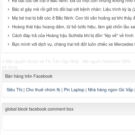
Kẻ bắt cóc bé trai ở Bắc Ninh: Đã có một con nhưng không nhớ
Bác sĩ gây mê rồi giở trò đồi bại với bệnh nhân: Liệu trình kỳ lạ
(
Mẹ bé trai bị bắt cóc ở Bắc Ninh: Con tôi vẫn hoảng sợ khi thấy 
Hoàng thái hậu hoang dâm, từ bỏ tước hiệu, làm gái chốn lầu 
Cách đáp trả của Hoàng hậu Suthida khi bị đồn "lép vế" về hình
Bực mình với dịch vụ, chàng trai trẻ đốt luôn chiếc xe Mercedes t
© Bản quyền thuộc về
Tin Tức Cập Nhật
.
Mã nguồn
NukeViet CMS
.
sử dụng
Bán hàng trên Facebook
Siêu Thị
|
Cho thuê nhóm fb
|
Pin Laptop
|
Nhà hàng ngon Gò Vấp
global block facebook comment box