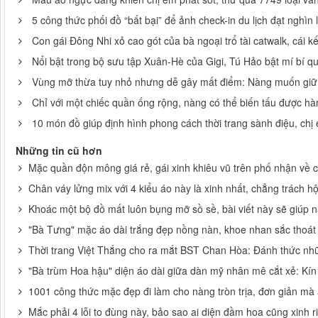
5 công thức phối đồ “bất bại” để ảnh check-in du lịch đạt nghìn l
Con gái Đông Nhi xỏ cao gót của bà ngoại trổ tài catwalk, cái kế
Nổi bật trong bộ sưu tập Xuân-Hè của Gigi, Tú Hảo bật mí bí qu
Vùng mỡ thừa tuy nhỏ nhưng dễ gây mất điểm: Nàng muốn giữ 
Chỉ với một chiếc quần ống rộng, nàng có thể biến tấu được hà
10 món đồ giúp định hình phong cách thời trang sành điệu, ch
Những tin cũ hơn
Mặc quần độn mông giá rẻ, gái xinh khiêu vũ trên phố nhận về c
Chân váy lửng mix với 4 kiểu áo này là xinh nhất, chẳng trách 
Khoác một bộ đồ mất luôn bụng mỡ sồ sề, bài viết này sẽ giúp 
"Bà Tưng" mặc áo dài trắng đẹp nồng nàn, khoe nhan sắc thoá
Thời trang Việt Thắng cho ra mắt BST Chan Hòa: Đánh thức n
"Bà trùm Hoa hậu" diện áo dài giữa dàn mỹ nhân mê cắt xẻ: Kí
1001 công thức mặc đẹp đi làm cho nàng tròn trịa, đơn giản mà 
Mắc phải 4 lỗi to đùng này, bảo sao ai diện đầm hoa cũng xinh r