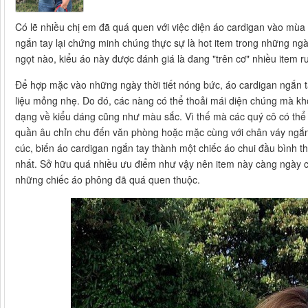
Có lẽ nhiều chị em đã quá quen với việc diện áo cardigan vào mùa
ngắn tay lại chứng minh chúng thực sự là hot item trong những ng
ngọt nào, kiểu áo này được đánh giá là đang "trên cơ" nhiều item r
Để hợp mặc vào những ngày thời tiết nóng bức, áo cardigan ngắn t
liệu mỏng nhẹ. Do đó, các nàng có thể thoải mái diện chúng mà khô
dạng về kiểu dáng cũng như màu sắc. Vì thế mà các quý cô có thể 
quần âu chỉn chu đến văn phòng hoặc mặc cùng với chân váy ngắn t
cúc, biến áo cardigan ngắn tay thành một chiếc áo chui đầu bình t
nhất. Sở hữu quá nhiều ưu điểm như vậy nên item này càng ngày
những chiếc áo phông đã quá quen thuộc.