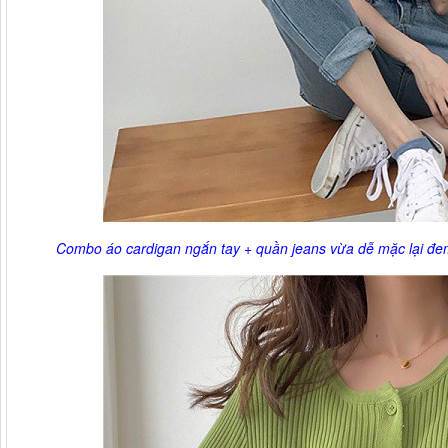
Combo áo cardigan ngắn tay + quần jeans vừa dễ mặc lại đe