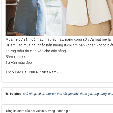
Mùa hè cứ sắm đủ mấy mẫu áo này, nàng công sở vừa mát mẻ lại 
Đi làm vào mùa hè, chắc hẳn không ít chị em băn khoăn không biết
những mẫu áo xinh xắn cho các nàng...
Bấm xem >>
Tư vấn mặc đẹp
Theo Bạc Hà (Phụ Nữ Việt Nam)
Từ khóa:
khả năng
,
có lẽ
,
thực sự
,
thời tiết
,
giờ đây
,
đánh giá
,
ứng dụng
,
ch
Tổng số điểm của bài viết là: 0 trong 0 đánh giá