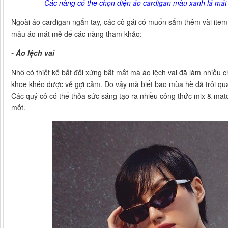
Các nàng có thể chọn diện áo cardigan màu xanh lá mát
Ngoài áo cardigan ngắn tay, các cô gái có muốn sắm thêm vài item
mẫu áo mát mẻ để các nàng tham khảo:
- Áo lệch vai
Nhờ có thiết kế bất đối xứng bắt mắt mà áo lệch vai đã làm nhiều 
khoe khéo được vẻ gợi cảm. Do vậy mà biết bao mùa hè đã trôi qua
Các quý cô có thể thỏa sức sáng tạo ra nhiều công thức mix & matc
mốt.