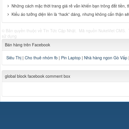
Những cách mặc thời trang giá rẻ vẫn khiến bạn trông đắt tiền, 
Kiểu áo tưởng diện lên là “hack” dáng, nhưng không cẩn thận s
© Bản quyền thuộc về
Tin Tức Cập Nhật
.
Mã nguồn
NukeViet CMS
.
sử dụng
Bán hàng trên Facebook
Siêu Thị
|
Cho thuê nhóm fb
|
Pin Laptop
|
Nhà hàng ngon Gò Vấp
global block facebook comment box