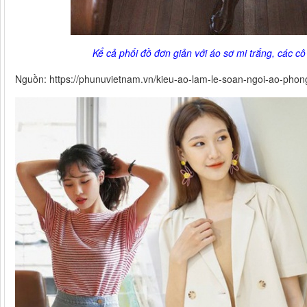
Kể cả phối đồ đơn giản với áo sơ mi trắng, các cô 
Nguồn: https://phunuvietnam.vn/kieu-ao-lam-le-soan-ngoi-ao-phon