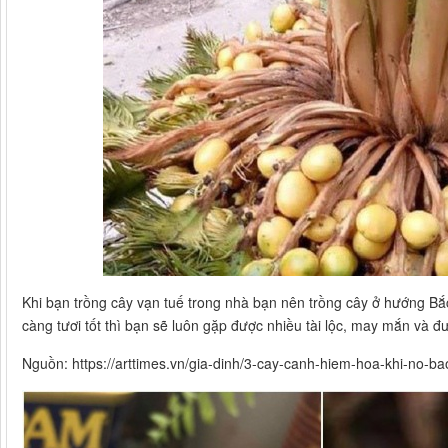
Khi bạn trồng cây vạn tuế trong nhà bạn nên trồng cây ở hướng Bắ
càng tươi tốt thì bạn sẽ luôn gặp được nhiều tài lộc, may mắn và 
Nguồn: https://arttimes.vn/gia-dinh/3-cay-canh-hiem-hoa-khi-no-b