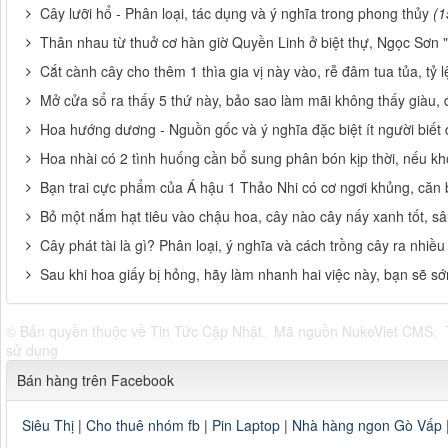
Cây lưỡi hổ - Phân loại, tác dụng và ý nghĩa trong phong thủy
(1
Thân nhau từ thuở cơ hàn giờ Quyền Linh ở biệt thự, Ngọc Sơn 
Cắt cành cây cho thêm 1 thìa gia vị này vào, rễ đâm tua tủa, tỷ
Mở cửa sổ ra thấy 5 thứ này, bảo sao làm mãi không thấy giàu, 
Hoa hướng dương - Nguồn gốc và ý nghĩa đặc biệt ít người biết
Hoa nhài có 2 tình huống cần bổ sung phân bón kịp thời, nếu kh
Bạn trai cực phẩm của Á hậu 1 Thảo Nhi có cơ ngơi khủng, căn
Bỏ một nắm hạt tiêu vào chậu hoa, cây nào cây nấy xanh tốt, 
Cây phát tài là gì? Phân loại, ý nghĩa và cách trồng cây ra nhiều
Sau khi hoa giấy bị hỏng, hãy làm nhanh hai việc này, bạn sẽ s
© Bản quyền thuộc về
Tin Tức Cập Nhật
.
Mã nguồn
NukeViet CMS
.
sử dụng
Bán hàng trên Facebook
Siêu Thị
|
Cho thuê nhóm fb
|
Pin Laptop
|
Nhà hàng ngon Gò Vấp