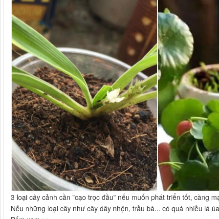
3 loại cây cảnh cần "cạo trọc đầu" nếu muốn phát triển tốt, càng
Nếu những loại cây như cây dây nhện, trầu bà... có quá nhiều lá úa 