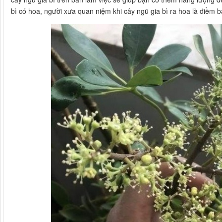
bì có hoa, người xưa quan niệm khi cây ngũ gia bì ra hoa là điềm