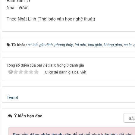
Bấm xem >>
Nhà - Vườn
Theo Nhật Linh (Thời báo văn học nghệ thuật)
Từ khóa:
có thể
,
gia đình
,
phong thủy
,
trở nên
,
tam giác
,
không gian
,
so le
,
Tổng số điểm của bài viết là: 0 trong 0 đánh giá
Click để đánh giá bài viết
Tweet
Ý kiến bạn đọc
Bạn cần đăng nhập thành viên để có thể bình luận bài viết này