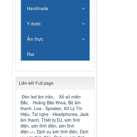
Handmade
Y dược
Ẩm thực
Rss
Liên kết Full page
Đèn led âm trần
,
Xổ số miền
Bắc
,
Hoàng Bảo Khoa
,
Bộ âm
thanh
,
Loa - Speaker
,
Xử Lý Tín
Hiệu
,
Tai nghe - Headphones
,
Jack
âm thanh
,
Thiết bị DJ
,
sơn tĩnh
điện
,
sơn tĩnh điện
,
sơn tĩnh
điện
,
Dịch vụ sơn tĩnh điện
,
Dịch
3.11