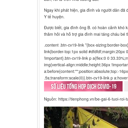
Ngay khi phát hiện, gia đình và người dân đã
Y tế huyện.
Được biết, gia đình ông B. có hoàn cảnh khó 
thăm hỏi và hỗ trợ gia đình mai táng cháu bé 
.content .btn-cv19-link *{box-sizing:border-bo
link{border-top:1px solid #dfdfdf;margin:20px 
!important}.btn-cv19-link p a{flex:0 0 33.33%;
img{vertical-align:middle;height:36px !importan
a:before{content:"";position:absolute;top:-16p
.5s;transform:scale(0)}.btn-cv19-link p a:hove
Nguồn: https://tienphong.vn/be-gai-6-tuoi-roi