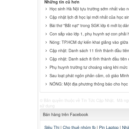
Những tin cũ hơn
Học sinh Hà Nội tựu trường sớm nhất vào n
Cập nhật lịch đi học lại mới nhất của học s
Bài thơ "Bắt nạt" trong SGK lớp 6 mới bị dâ
Con sắp vào lớp 1, phụ huynh sợ con phải 
Nóng: TP.HCM dự kiến khai giảng vào giữa
Cập nhật: Danh sách 11 tỉnh thành đầu tiên 
Cập nhật: Danh sách 8 tỉnh thành đầu tiên c
Phụ huynh trường tư choáng váng khi mức h
Sau loạt phát ngôn phản cảm, cô giáo Minh
NÓNG: Một địa phương thông báo cho học si
© Bản quyền thuộc về
Tin Tức Cập Nhật
.
Mã n
sử dụng
Bán hàng trên Facebook
Siêu Thị
|
Cho thuê nhóm fb
|
Pin Laptop
|
Nhà