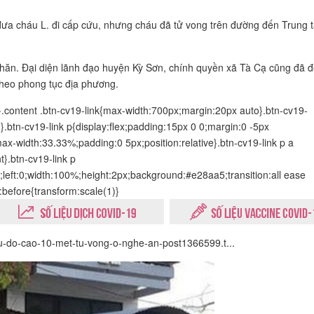
 đưa cháu L. đi cấp cứu, nhưng cháu đã tử vong trên đường đến Trung 
khăn. Đại diện lãnh đạo huyện Kỳ Sơn, chính quyền xã Tà Cạ cũng đã 
theo phong tục địa phương.
x}.content .btn-cv19-link{max-width:700px;margin:20px auto}.btn-cv19-
0}.btn-cv19-link p{display:flex;padding:15px 0 0;margin:0 -5px
max-width:33.33%;padding:0 5px;position:relative}.btn-cv19-link p a
t}.btn-cv19-link p
x;left:0;width:100%;height:2px;background:#e28aa5;transition:all ease
r:before{transform:scale(1)}
-tu-do-cao-10-met-tu-vong-o-nghe-an-post1366599.t...