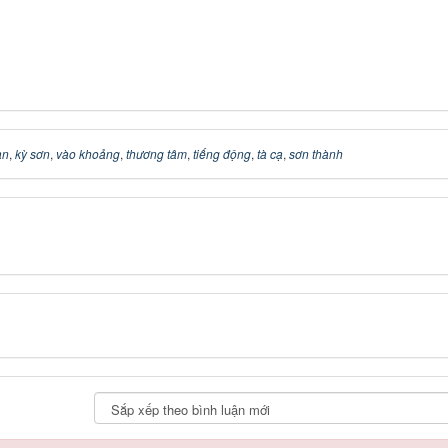
ạn
,
kỳ sơn
,
vào khoảng
,
thương tâm
,
tiếng động
,
tà cạ
,
sơn thành