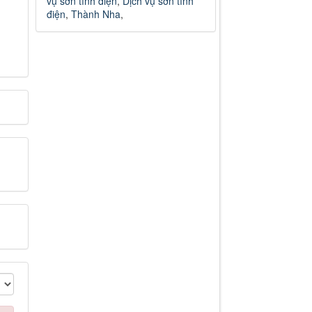
vụ sơn tĩnh điện
,
Dịch vụ sơn tĩnh
điện
,
Thành Nha
,