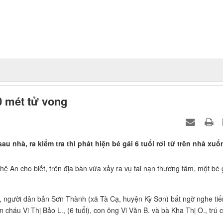
10 mét tử vong
u nhà, ra kiểm tra thì phát hiện bé gái 6 tuổi rơi từ trên nhà xuố
 An cho biết, trên địa bàn vừa xảy ra vụ tai nạn thương tâm, một bé 
, người dân bản Sơn Thành (xã Tà Cạ, huyện Kỳ Sơn) bất ngờ nghe ti
n cháu Vi Thị Bảo L., (6 tuổi), con ông Vi Văn B. và bà Kha Thị O., trú 