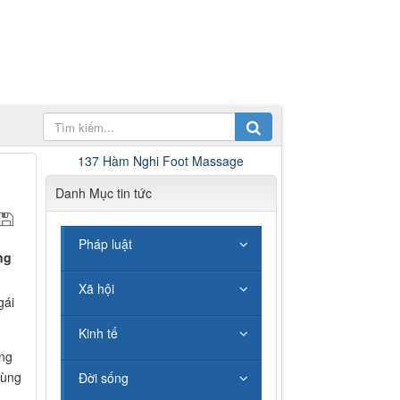
137 Hàm Nghi Foot Massage
Danh Mục tin tức
Pháp luật
ng
Xã hội
gái
Kinh tế
ếng
cùng
Đời sống