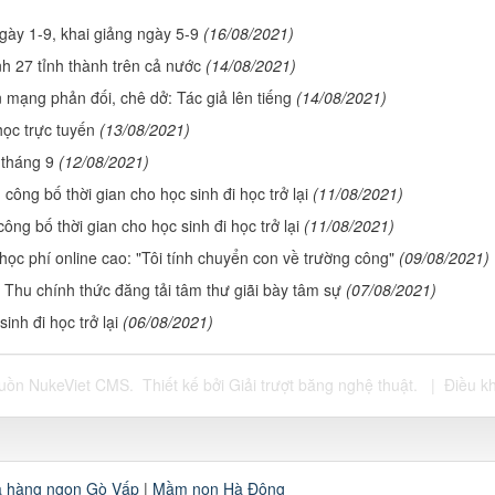
gày 1-9, khai giảng ngày 5-9
(16/08/2021)
inh 27 tỉnh thành trên cả nước
(14/08/2021)
n mạng phản đối, chê dở: Tác giả lên tiếng
(14/08/2021)
học trực tuyến
(13/08/2021)
 tháng 9
(12/08/2021)
công bố thời gian cho học sinh đi học trở lại
(11/08/2021)
ông bố thời gian cho học sinh đi học trở lại
(11/08/2021)
ọc phí online cao: "Tôi tính chuyển con về trường công"
(09/08/2021)
 Thu chính thức đăng tải tâm thư giãi bày tâm sự
(07/08/2021)
nh đi học trở lại
(06/08/2021)
guồn
NukeViet CMS
.
Thiết kế bởi
Giải trượt băng nghệ thuật
.
|
Điều k
 hàng ngon Gò Vấp
|
Mầm non Hà Đông