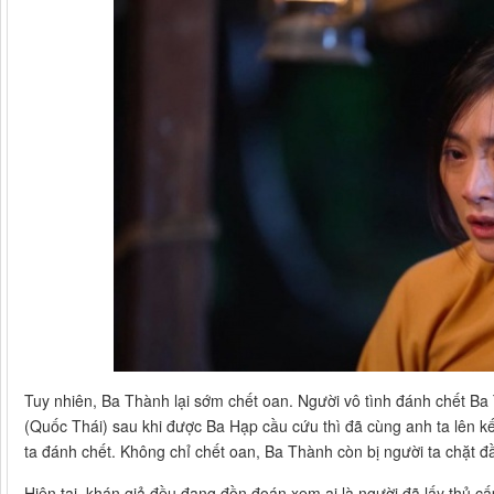
Tuy nhiên, Ba Thành lại sớm chết oan. Người vô tình đánh chết B
(Quốc Thái) sau khi được Ba Hạp cầu cứu thì đã cùng anh ta lên k
ta đánh chết. Không chỉ chết oan, Ba Thành còn bị người ta chặt đ
Hiện tại, khán giả đều đang đồn đoán xem ai là người đã lấy thủ 