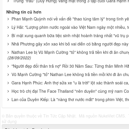
Trung "trâu" (Duy Hưng) vắng mặt trong 3 tập cuối Gara Hạnh P
Những tin cũ hơn
Phan Mạnh Quỳnh nói về vấn đề "thao túng tâm lý" trong tình y
Lý Hải: "Lượng phim nước ngoài vào Việt Nam ngày một nhiều, tô
Bí mật xung quanh bữa tiệc sinh nhật hoành tráng nhất "vũ trụ p
Nhã Phương gây xôn xao khi bỏ vai diễn có bằng người đẹp này
Nathan Lee bị Vũ Mạnh Cường "tố" không trả tiền khi đi ăn chun
(28/09/2022)
"Người đẹp đổi thân trả nợ" Rồi 30 Năm Sau: Từng thân Minh Hằng
Vũ Mạnh Cường "tố" Nathan Lee không trả tiền mỗi khi đi ăn ch
Gara Hạnh Phúc: Anh thợ sửa xe "u là trời" lột xác thành soái ca
Học trò chị đại The Face Thailand "nên duyên" cùng mỹ nam C
Lan của Duyên Kiếp: Là "nàng thơ nước mắt" trong phim Việt, t
© Bản quyền thuộc về
Tin Tức Cập Nhật
.
Mã nguồn
NukeViet CMS
.
sử dụng