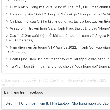
Duyên Kiếp: Công khai đưa vợ bé về nhà, thầy Lưu Phan chính 
Diễn viên phim Sinh Tử đóng vai "bố đại gia" trong vụ siêu lừa V
Ca khúc mới của Chi Pu bị chê dung tục, tác giả bức xúc lên tiến
Vì sao phim truyền hình Gara Hạnh Phúc thu quảng cáo "khủng
Cao Thái Sơn xuất hiện nổi bật sau ồn ào tình cảm với Angela 
bạo
(14/09/2022)
Nam diễn viên ấn tượng VTV Awards 2022: Thanh Sơn vừa gi
(14/09/2022)
Doãn Quốc Đam "lên đời" thành tay chơi, lại tiếp tục vào bar c
Tú Vi chi bộn tiền mua trang phục cho vai "đóa hồng gai" trong 
© Bản quyền thuộc về
Tin Tức Cập Nhật
.
Mã nguồn
NukeViet CMS
.
sử dụng
Bán hàng trên Facebook
Siêu Thị
|
Cho thuê nhóm fb
|
Pin Laptop
|
Nhà hàng ngon Gò Vấp