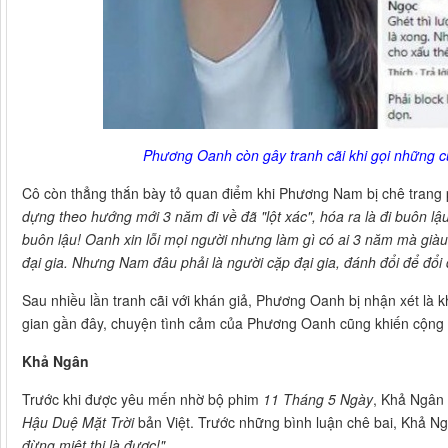
Phương Oanh còn gây tranh cãi khi gọi những c
Cô còn thẳng thắn bày tỏ quan điểm khi Phương Nam bị chê trang 
dựng theo hướng mới 3 năm đi về đã "lột xác", hóa ra là đi buôn lậu
buôn lậu! Oanh xin lỗi mọi người nhưng làm gì có ai 3 năm mà già
đại gia. Nhưng Nam đâu phải là người cặp đại gia, đánh đổi để đổi 
Sau nhiều lần tranh cãi với khán giả, Phương Oanh bị nhận xét là k
gian gần đây, chuyện tình cảm của Phương Oanh cũng khiến cộng 
Khả Ngân
Trước khi được yêu mến nhờ bộ phim
11 Tháng 5 Ngày
, Khả Ngân 
Hậu Duệ Mặt Trời
bản Việt. Trước những bình luận chê bai, Khả Ng
đừng miệt thị là được!"
.