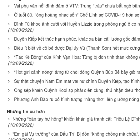
Vai phụ vẫn nổi đình đám ở VTV: Trung "trâu" chưa bất ngờ bằ
Ở tuổi 80, "ông hoàng nhạc sến" Chế Linh sợ COVID-19 hơn sợ
Đình Tú khoe ảnh cưới với Huyền Lizzie trong phòng ngủ ở cơ ng
(18/09/2022)
Duyên Kiếp kết thúc hạnh phúc, khác xa bản cải lương gốc đẫ
Điều ít biết về cô bé được Đại úy Vũ (Thanh Sơn) hết mực cưng
"Tắc Kè Bông" của Kính Vạn Hoa: Từng bị đồn tinh thần không ổ
(19/09/2022)
"Hot girl cảnh nóng" từng từ chối đóng Quỳnh Búp Bê bây giờ r
Sự thật chuyện Nam Em mất vai nữ chính Duyên Kiếp, tạo hình
Ông sếp khiến Quỳnh Kool sợ phải diễn cùng, thú nhận điều "hơ
Phương Anh Đào rũ bỏ hình tượng "nàng thơ", lên giường nóng b
Những tin cũ hơn
Những "bàn tay hư hỏng" khiến khán giả tranh cãi: Triệu Lệ D
(16/09/2022)
"Em gái Vụ trưởng" của Đấu Trí: Bị đồn "không chồng mà chửa"
(16/09/2022)