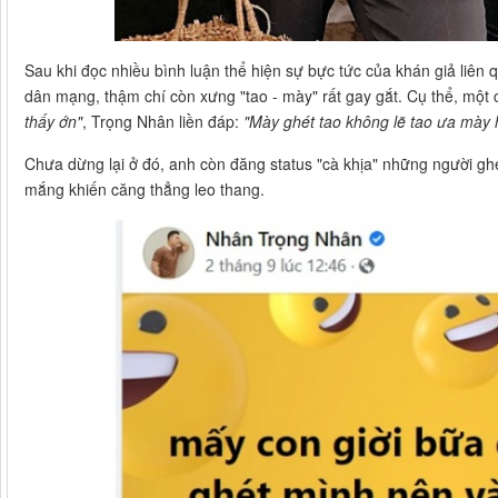
Sau khi đọc nhiều bình luận thể hiện sự bực tức của khán giả liên q
dân mạng, thậm chí còn xưng "tao - mày" rất gay gắt. Cụ thể, một
thấy ớn"
, Trọng Nhân liền đáp:
"Mày ghét tao không lẽ tao ưa mày 
Chưa dừng lại ở đó, anh còn đăng status "cà khịa" những người ghé
mắng khiến căng thẳng leo thang.