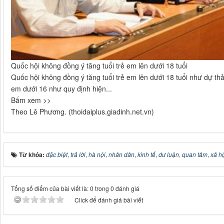
Quốc hội không đồng ý tăng tuổi trẻ em lên dưới 18 tuổi
Quốc hội không đồng ý tăng tuổi trẻ em lên dưới 18 tuổi như dự th
em dưới 16 như quy định hiện...
Bấm xem >>
Theo Lê Phương. (thoidaiplus.giadinh.net.vn)
Từ khóa:
đặc biệt
,
trả lời
,
hà nội
,
nhân dân
,
kinh tế
,
dư luận
,
quan tâm
,
xã h
Tổng số điểm của bài viết là: 0 trong 0 đánh giá
Click để đánh giá bài viết