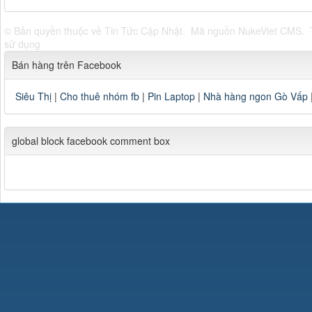
© Bản quyền thuộc về
Tin Tức Cập Nhật
.
Mã nguồn
NukeViet CMS
.
sử dụng
Bán hàng trên Facebook
Siêu Thị
|
Cho thuê nhóm fb
|
Pin Laptop
|
Nhà hàng ngon Gò Vấp
global block facebook comment box