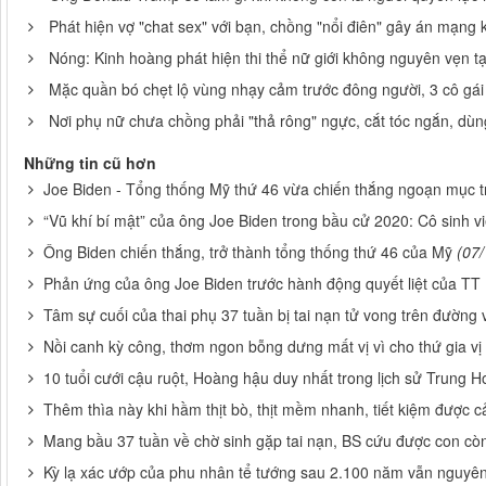
Phát hiện vợ "chat sex" với bạn, chồng "nổi điên" gây án mạng 
Nóng: Kinh hoàng phát hiện thi thể nữ giới không nguyên vẹn t
Mặc quần bó chẹt lộ vùng nhạy cảm trước đông người, 3 cô gái
Nơi phụ nữ chưa chồng phải "thả rông" ngực, cắt tóc ngắn, dùng 
Những tin cũ hơn
Joe Biden - Tổng thống Mỹ thứ 46 vừa chiến thắng ngoạn mục t
“Vũ khí bí mật” của ông Joe Biden trong bầu cử 2020: Cô sinh vi
Ông Biden chiến thắng, trở thành tổng thống thứ 46 của Mỹ
(07
Phản ứng của ông Joe Biden trước hành động quyết liệt của T
Tâm sự cuối của thai phụ 37 tuần bị tai nạn tử vong trên đường 
Nồi canh kỳ công, thơm ngon bỗng dưng mất vị vì cho thứ gia vị
10 tuổi cưới cậu ruột, Hoàng hậu duy nhất trong lịch sử Trung Ho
Thêm thìa này khi hầm thịt bò, thịt mềm nhanh, tiết kiệm được c
Mang bầu 37 tuần về chờ sinh gặp tai nạn, BS cứu được con còn
Kỳ lạ xác ướp của phu nhân tể tướng sau 2.100 năm vẫn nguyê