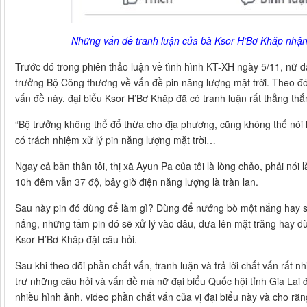
Những vấn đề tranh luận của bà Ksor H’Bơ Khăp nhận
Trước đó trong phiên thảo luận về tình hình KT-XH ngày 5/11, nữ đ
trưởng Bộ Công thương về vấn đề pin năng lượng mặt trời. Theo đ
vấn đề này, đại biểu Ksor H’Bơ Khăp đã có tranh luận rất thẳng th
“Bộ trưởng không thể đổ thừa cho địa phương, cũng không thể nói là
có trách nhiệm xử lý pin năng lượng mặt trời…
Ngay cả bản thân tôi, thị xã Ayun Pa của tôi là lòng chảo, phải nói là
10h đêm vẫn 37 độ, bây giờ điện năng lượng là tràn lan.
Sau này pin đó dùng để làm gì? Dùng để nướng bò một nắng hay sao
nắng, những tấm pin đó sẽ xử lý vào đâu, đưa lên mặt trăng hay d
Ksor H’Bơ Khăp đặt câu hỏi.
Sau khi theo dõi phần chất vấn, tranh luận và trả lời chất vấn rất n
trư những câu hỏi và vấn đề mà nữ đại biểu Quốc hội tỉnh Gia Lai đ
nhiều hình ảnh, video phần chất vấn của vị đại biểu này và cho r