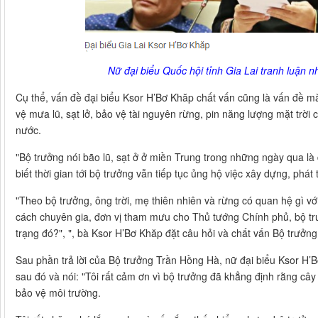
Nữ đại biểu Quốc hội tỉnh Gia Lai tranh luận n
Cụ thể, vấn đề đại biểu Ksor H’Bơ Khăp chất vấn cũng là vấn đề m
vệ mưa lũ, sạt lở, bảo vệ tài nguyên rừng, pin năng lượng mặt trời
nước.
"Bộ trưởng nói bão lũ, sạt ở ở miền Trung trong những ngày qua là 
biết thời gian tới bộ trưởng vẫn tiếp tục ủng hộ việc xây dựng, phá
"Theo bộ trưởng, ông trời, mẹ thiên nhiên và rừng có quan hệ gì vớ
cách chuyên gia, đơn vị tham mưu cho Thủ tướng Chính phủ, bộ tr
trạng đó?", ", bà Ksor H’Bơ Khăp đặt câu hỏi và chất vấn Bộ trưở
Sau phần trả lời của Bộ trưởng Trần Hồng Hà, nữ đại biểu Ksor H’B
sau đó và nói: "Tôi rất cảm ơn vì bộ trưởng đã khẳng định rằng cây 
bảo vệ môi trường.