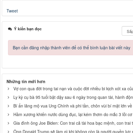
Tweet
Ý kiến bạn đọc
Bạn cần đăng nhập thành viên để có thể bình luận bài viết này
Những tin mới hơn
Vợ con qua đời trong tai nạn và cuộc đời nhiều bi kịch xót xa c
Ly kỳ cụ bà 95 tuổi bật dậy sau 6 ngày trong quan tài, hành độ
Bí ẩn lăng mộ vua Ung Chính và phi tần, chôn vùi bí mật lớn v
Hầm xương khiến nước dùng đục, lại kém thơm do mắc 3 lỗi cơ
Gia đình ông Joe Biden: Con trai cả tài hoa bạc mệnh, con trai t
Ông Donald Trump sẽ làm gì khi không còn là người quyền lực n