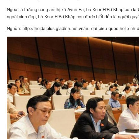
Ngoài là trưởng công an thị xã Ayun Pa, bà Ksor H’Bơ Khăp còn là 
ngoài xinh đẹp, bà Ksor H’Bơ Khăp còn được biết đến là người quyết
Nguồn: http://thoidaiplus.giadinh.net.vn/nu-dai-bieu-quoc-hoi-xinh-