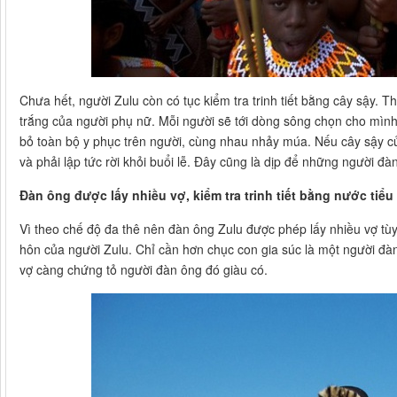
Chưa hết, người Zulu còn có tục kiểm tra trinh tiết bằng cây sậy. 
trắng của người phụ nữ. Mỗi người sẽ tới dòng sông chọn cho mình m
bỏ toàn bộ y phục trên người, cùng nhau nhảy múa. Nếu cây sậy củ
và phải lập tức rời khỏi buổi lễ. Đây cũng là dịp để những người đ
Đàn ông được lấy nhiều vợ, kiểm tra trinh tiết bằng nước tiểu
Vì theo chế độ đa thê nên đàn ông Zulu được phép lấy nhiều vợ tùy 
hôn của người Zulu. Chỉ cần hơn chục con gia súc là một người đà
vợ càng chứng tỏ người đàn ông đó giàu có.