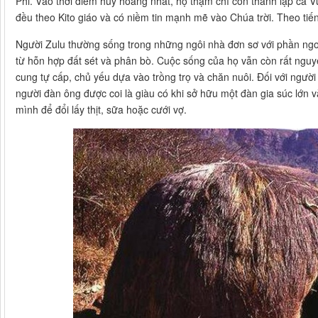
Phi. Vào thời điểm huy hoàng nhất, họ thậm chí còn thành lập cả 
đều theo Kito giáo và có niềm tin mạnh mẽ vào Chúa trời. Theo tiế
Người Zulu thường sống trong những ngôi nhà đơn sơ với phần ngo
từ hỗn hợp đất sét và phân bò. Cuộc sống của họ vẫn còn rất nguyên
cung tự cấp, chủ yếu dựa vào trồng trọ và chăn nuôi. Đối với người 
người đàn ông được coi là giàu có khi sở hữu một đàn gia súc lớn
mình để đổi lấy thịt, sữa hoặc cưới vợ.