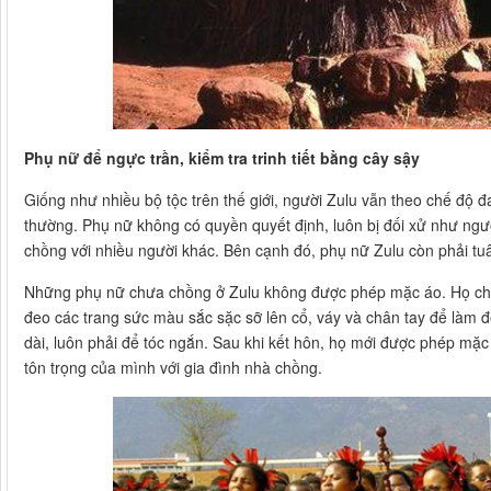
Phụ nữ để ngực trần, kiểm tra trinh tiết bằng cây sậy
Giống như nhiều bộ tộc trên thế giới, người Zulu vẫn theo chế độ đ
thường. Phụ nữ không có quyền quyết định, luôn bị đối xử như ngư
chồng với nhiều người khác. Bên cạnh đó, phụ nữ Zulu còn phải tuâ
Những phụ nữ chưa chồng ở Zulu không được phép mặc áo. Họ chỉ 
đeo các trang sức màu sắc sặc sỡ lên cổ, váy và chân tay để làm 
dài, luôn phải để tóc ngắn. Sau khi kết hôn, họ mới được phép mặ
tôn trọng của mình với gia đình nhà chồng.