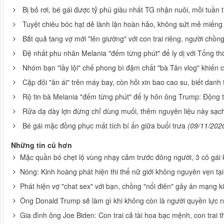
Bị bỏ rơi, bé gái được tỷ phú giàu nhất TG nhận nuôi, mỗi tuần 
Tuyệt chiêu bóc hạt dẻ lành lặn hoàn hảo, không sứt mẻ miếng
Bắt quả tang vợ mới "lên giường" với con trai riêng, người chồng
Đệ nhất phu nhân Melania "đếm từng phút" để ly dị với Tổng t
Nhóm bạn "lầy lội" chế phong bì đậm chất "bà Tân vlog" khiến
Cặp đôi "ân ái" trên máy bay, còn hỏi xin bao cao su, biết dan
Rộ tin bà Melania "đếm từng phút" để ly hôn ông Trump: Động t
Rửa dạ dày lợn đừng chỉ dùng muối, thêm nguyên liệu này sạch
Bé gái mặc đồng phục mất tích bí ẩn giữa buổi trưa
(09/11/202
Những tin cũ hơn
Mặc quần bó chẹt lộ vùng nhạy cảm trước đông người, 3 cô gái 
Nóng: Kinh hoàng phát hiện thi thể nữ giới không nguyên vẹn tạ
Phát hiện vợ "chat sex" với bạn, chồng "nổi điên" gây án mạng 
Ông Donald Trump sẽ làm gì khi không còn là người quyền lực nh
Gia đình ông Joe Biden: Con trai cả tài hoa bạc mệnh, con trai t