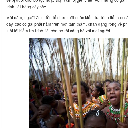
sẽ bị đuổi khỏi bộ tộc hoặc thậm chí bị giết chết. Với những cô gái
trinh tiết bằng cây sậy.
Mỗi năm, người Zulu đều tổ chức một cuộc kiểm tra trinh tiết cho c
đây, các cô gái phải nằm trên một tấm thảm, chân dạng rộng về p
tuổi tới kiểm tra trinh tiết cho họ rồi công bố với mọi người.