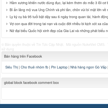
Hầm xương khiến nước dùng đục, lại kém thơm do mắc 3 lỗi cơ 
Bí ẩn lăng mộ vua Ung Chính và phi tần, chôn vùi bí mật lớn về
Ly kỳ cụ bà 95 tuổi bật dậy sau 6 ngày trong quan tài, hành độn
Vợ con qua đời trong tai nạn và cuộc đời nhiều bi kịch xót xa c
Nữ đại biểu Quốc hội xinh đẹp của Gia Lai và những phát biểu 
© Bản quyền thuộc về
Tin Tức Cập Nhật
.
Mã nguồn
NukeViet CMS
.
sử dụng
Bán hàng trên Facebook
Siêu Thị
|
Cho thuê nhóm fb
|
Pin Laptop
|
Nhà hàng ngon Gò Vấp
global block facebook comment box