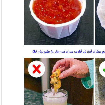
Gỡ nếp gấp ly, dàn cà chua ra để có thể chấm gà 