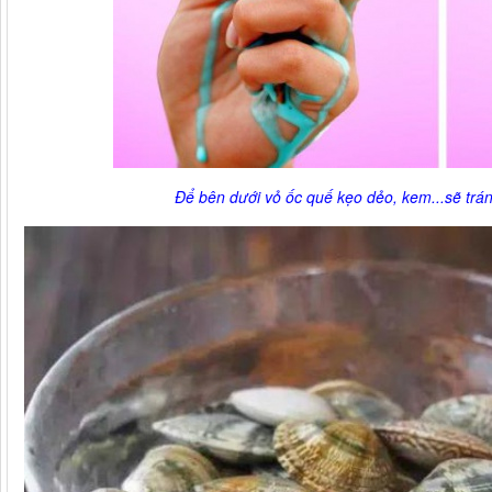
Để bên dưới vỏ ốc quế kẹo dẻo, kem...sẽ trán