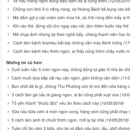
Vịt nấu măng ngon đúng điệu đậm đà ai cũng khen
(12/05/201
Chồng con khó ở vì nắng nóng, vợ Hoàng Bách bế bụng vào b
Mẹ đảm gợi ý các mâm cơm mùa hè, dù trời nóng đến mấy ai 
Khi xào thịt, đừng vội cho ngay vào nồi, làm thêm bước này th
Mê chụp ảnh nhưng lại theo nghề bếp, chàng thanh niên học hết
Cách làm bánh tiramisu bất bại, không cần máy đánh trứng
(17
Cách làm bánh tiêu thơm ngon, ai thấy cũng thèm chảy nước m
Những tin cũ hơn
Cuối tuần nấu 5 món ngon này, chồng bỗng tự giác ở nhà ăn c
Cách muối dưa bắp cải rau cần ngon, giòn không cần dấm
(11/
Bún chửi đã là gì, chồng Thu Phương còn tò mò đến cửa hàng c
3 cách làm gà nấu lá giang ngon, ai ăn cũng phải xuýt xoa
(10/0
Tổ yến thành "thuốc độc" nếu ăn theo cách này
(10/05/2019)
Vừa nấu bữa cơm 4 món ngon xong, hàng xóm cũng phải chạy s
5 cách làm sinh tố chuối thơm ngon, mới lạ tại nhà
(10/05/2019)
Tuần chỉ ăn cơm 2 bữa, còn lại vợ đảm nấu bún, lẩu, phở nhưn