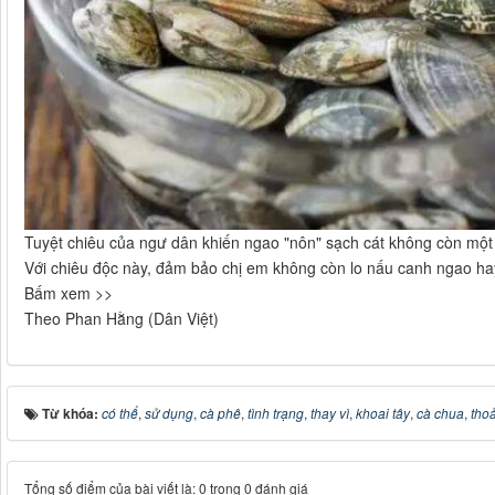
Tuyệt chiêu của ngư dân khiến ngao "nôn" sạch cát không còn một 
Với chiêu độc này, đảm bảo chị em không còn lo nấu canh ngao ha
Bấm xem >>
Theo Phan Hằng (Dân Việt)
Từ khóa:
có thể
,
sử dụng
,
cà phê
,
tình trạng
,
thay vì
,
khoai tây
,
cà chua
,
tho
Tổng số điểm của bài viết là: 0 trong 0 đánh giá