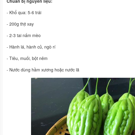
Chuẩn bị nguyên liệu:
- Khổ qua: 5-6 trái
- 200g thịt xay
- 2-3 tai nấm mèo
- Hành lá, hành củ, ngò rí
- Tiêu, muối, bột nêm
- Nước dùng hầm xương hoặc nước lã