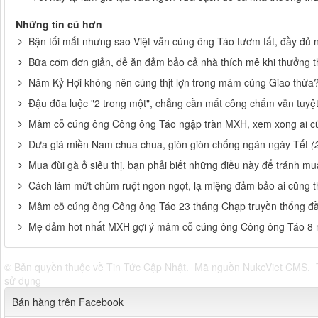
Những tin cũ hơn
Bận tối mắt nhưng sao Việt vẫn cúng ông Táo tươm tất, đầy đủ 
Bữa cơm đơn giản, dễ ăn đảm bảo cả nhà thích mê khi thưởng 
Năm Kỷ Hợi không nên cúng thịt lợn trong mâm cúng Giao thừa
Đậu đũa luộc "2 trong một", chẳng cần mất công chấm vẫn tuyệ
Mâm cỗ cúng ông Công ông Táo ngập tràn MXH, xem xong ai cũ
Dưa giá miền Nam chua chua, giòn giòn chống ngán ngày Tết
(
Mua đùi gà ở siêu thị, bạn phải biết những điều này để tránh m
Cách làm mứt chùm ruột ngon ngọt, lạ miệng đảm bảo ai cũng t
Mâm cỗ cúng ông Công ông Táo 23 tháng Chạp truyền thống đầ
Mẹ đảm hot nhất MXH gợi ý mâm cỗ cúng ông Công ông Táo 8 
© Bản quyền thuộc về
Tin Tức Cập Nhật
.
Mã nguồn
NukeViet CMS
.
sử dụng
Bán hàng trên Facebook